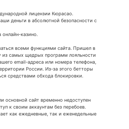
ждународной лицензии Кюрасао.
аши деньги в абсолютной безопасности с
 онлайн-казино.
ваться всеми функциями сайта. Пришел в
дну из самых щедрых программ лояльности
шего email-адреса или номера телефона,
территории России. Из-за этого бетторы
ся средствами обхода блокировки.
ли основной сайт временно недоступен
туп к своим аккаунтам без перебоев.
ает как ежедневные, так и еженедельные