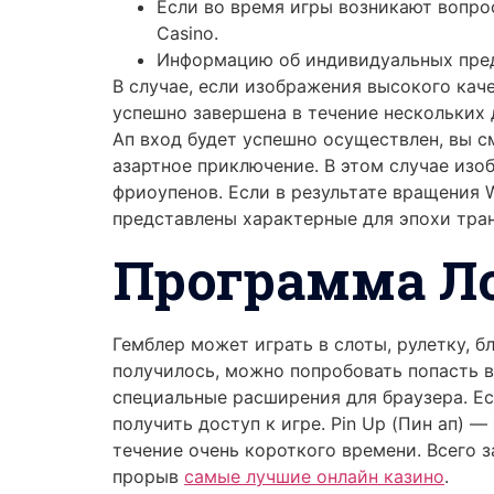
Если во время игры возникают вопро
Casino.
Информацию об индивидуальных пред
В случае, если изображения высокого кач
успешно завершена в течение нескольких 
Ап вход будет успешно осуществлен, вы см
азартное приключение. В этом случае изо
фриоупенов. Если в результате вращения W
представлены характерные для эпохи тра
Программа Л
Гемблер может играть в слоты, рулетку, 
получилось, можно попробовать попасть в
специальные расширения для браузера. Е
получить доступ к игре. Pin Up (Пин ап) 
течение очень короткого времени. Всего 
прорыв
самые лучшие онлайн казино
.