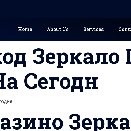
Home
About Us
Services
Cont
ход Зеркало
На Сегодн
годня
азино Зерка