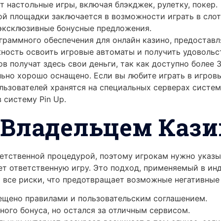
т настольные игры, включая блэкджек, рулетку, покер.
й площадки заключается в возможности играть в слоты
 эксклюзивные бонусные предложения.
рограммного обеспечения для онлайн казино, предоста
ность освоить игровые автоматы и получить удовольст
в получат здесь свои деньги, так как доступно более
ьно хорошо оснащено. Если вы любите играть в игровы
ользователей хранятся на специальных серверах систе
 систему Pin Up.
 Владельцем Казин
тветственной процедурой, поэтому игрокам нужно указ
ет ответственную игру. Это подход, применяемый в ин
 все риски, что предотвращает возможные негативные
ещено правилами и пользовательским соглашением.
нного бонуса, но остался за отличным сервисом.