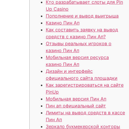
Кто разрабатывает слоты для Pin
Up Casino
Пополнение и вывод выигрыша
Казино Пин Ап
Как составить заявку на вывод
средств с казино Пин Ап?
Отзывы реальных игроков о
казино Пин Ап
Мобильная версия ресурса
казино Пин Ап
Дизайн и интерфейс
официального сайта площадки
Как зарегистрироваться на сайте
PinUp
Мобильная версия Пин Ап
Пин ап официальный сайт
Лимиты на вывод средств в кассе
Пин Ап
Зеркало букмекерской конторы