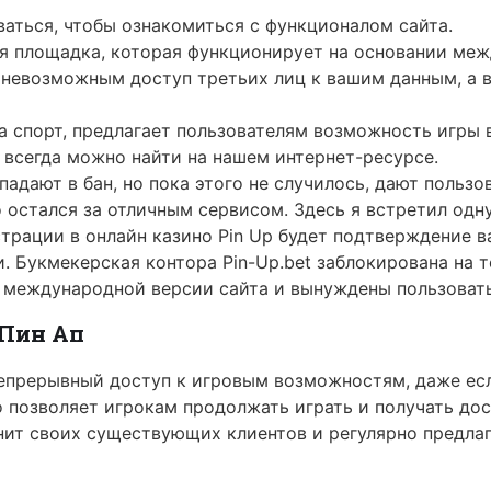
аться, чтобы ознакомиться с функционалом сайта.
овая площадка, которая функционирует на основании ме
невозможным доступ третьих лиц к вашим данным, а в
а спорт, предлагает пользователям возможность игры в
 всегда можно найти на нашем интернет-ресурсе.
адают в бан, но пока этого не случилось, дают пользо
 но остался за отличным сервисом. Здесь я встретил о
рации в онлайн казино Pin Up будет подтверждение ва
. Букмекерская контора Pin-Up.bet заблокирована на 
международной версии сайта и вынуждены пользовать
 Пин Ап
 непрерывный доступ к игровым возможностям, даже ес
о позволяет игрокам продолжать играть и получать дос
нит своих существующих клиентов и регулярно предлаг