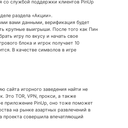
я со службой поддержки клиентов PinUp
еле раздела «Акции».
ными вами данными, верификация будет
ть крупные выигрыши. После того как Пин
рать игру по вкусу и начать свое
рового блока и игрок получает 10
тся. В качестве символов в игре
ию сайта игорного заведения найти не
. Это TOR, VPN, прокси, а также
ое приложение PinUp, оно тоже поможет
ерства на рынке азартных развлечений в
нда проекта совершила впечатляющий