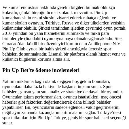
Ve kumar endüstrisi hakkında gerekli bilgileri bulmak oldukça
kolaydır, çünkü birçoğu ücretsiz olarak mevcuttur. Pin Up
kumarhanesinin resmi sitesini ziyaret ederek rahatça eğlenin ve
kumar slotları oynayın, Türkiye, Rusya ve diğer ülkelerden yetişkin
kullanıcılar olabilir. Şirketi tarafından işletilen çevrimiçi oyun portalı,
2016 yılından bu yana hizmetlerini sunmakta ve farklı para
birimleriyle (lira dahil) oyun oynamaya olanak sağlamaktadır. Site,
Curacao’dan köklü bir düzenleyici kurum olan Antillephone N.V.
Pin Up Club ayrıca bir bahis şirketi aracılığıyla ücretsiz spor
bahisleri de sunmaktadır. Lisanslı bir platform olarak hizmet verir ve
kullanıcı bilgilerini koruma altına alır.
Pin Up Bet’te ödeme incelemeleri
Yatırım miktarına bağlı olarak değişen hoş geldin bonusları,
oyunculara daha fazla bakiye ile başlama imkanı sunar. Spor
bahisleri, şansın yanı sıra analiz ve stratejiye de dayalı bir oyundur.
Oyuncular, takım performansları, oyuncu istatistikleri, maç öncesi
haberler gibi faktörleri değerlendirerek daha bilinçli bahisler
yapabilirler. Bu, oyuncuların sadece eğlenceli vakit geçirmelerini
değil aynı zamanda kazançlarını artırmalarını sağlar. Türkiye’deki
spor tutkunları için Pin Up Türkiye, geniş bir spor bahisleri seçeneği
sunar.