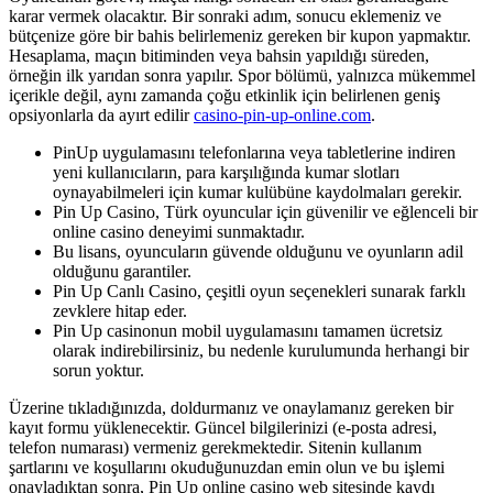
karar vermek olacaktır. Bir sonraki adım, sonucu eklemeniz ve
bütçenize göre bir bahis belirlemeniz gereken bir kupon yapmaktır.
Hesaplama, maçın bitiminden veya bahsin yapıldığı süreden,
örneğin ilk yarıdan sonra yapılır. Spor bölümü, yalnızca mükemmel
içerikle değil, aynı zamanda çoğu etkinlik için belirlenen geniş
opsiyonlarla da ayırt edilir
casino-pin-up-online.com
.
PinUp uygulamasını telefonlarına veya tabletlerine indiren
yeni kullanıcıların, para karşılığında kumar slotları
oynayabilmeleri için kumar kulübüne kaydolmaları gerekir.
Pin Up Casino, Türk oyuncular için güvenilir ve eğlenceli bir
online casino deneyimi sunmaktadır.
Bu lisans, oyuncuların güvende olduğunu ve oyunların adil
olduğunu garantiler.
Pin Up Canlı Casino, çeşitli oyun seçenekleri sunarak farklı
zevklere hitap eder.
Pin Up casinonun mobil uygulamasını tamamen ücretsiz
olarak indirebilirsiniz, bu nedenle kurulumunda herhangi bir
sorun yoktur.
Üzerine tıkladığınızda, doldurmanız ve onaylamanız gereken bir
kayıt formu yüklenecektir. Güncel bilgilerinizi (e-posta adresi,
telefon numarası) vermeniz gerekmektedir. Sitenin kullanım
şartlarını ve koşullarını okuduğunuzdan emin olun ve bu işlemi
onayladıktan sonra, Pin Up online casino web sitesinde kaydı