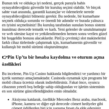
Bunun tek ve oldukça iyi nedeni, gerçek parayla bahis
oynayabileceğiniz güvenilir bir kuruluş seçimi olabilir. Ve birçok
sahte vaat arasında, garantili kazançlar ve ödemelerle nerede
oynayabileceğinizi bilmeniz gerekir. Bu nedenle, bir kumarhane
seçmek oldukça sorumlu ve önemli bir adımdır ve burada yalnızca
en iyisini seçmelisiniz! Bu kuruluş tarafından sunulan bonus sistemi
inanılmaz derecede tematik ve karlı. Yeni gelenler de unutulmamıştır
ve web sitesine kayıt ve yetkilendirmeden hemen sonra verilen güzel
bir hoşgeldin bonusu alacaklardır. PinUp çevrimiçi slot makinelerini
farklı cihaz türlerinde çalıştırmak için, kumarhanenin güvenilir ve
kullanışlı bir mobil sürümü oluşturulmuştur.
👉Pin Up’ta bir hesaba kaydolma ve oturum açma
özellikleri
Bu inceleme, Pin-Up Casino hakkında bilgilendirici ve yardımcı bir
içerik sunmayı amaçlamaktadır. Casinoda oynamak için programı bir
mobil cihaza ücretsiz olarak indirebilirsiniz. Fakat önce, oyuncu
cihazının yeterli boş belleğe sahip olduğundan ve işletim sisteminin
en son sürüme güncellendiğinden emin olmalıdır.
Aksiyona katılarak, özellikle Mercedes Benz araba, macbook,
iPhone, kamera ve diğer eşit derecede cömert hediyeler gibi
cömert ödüllerden biri için yarışma fırsatı da elde edersiniz.