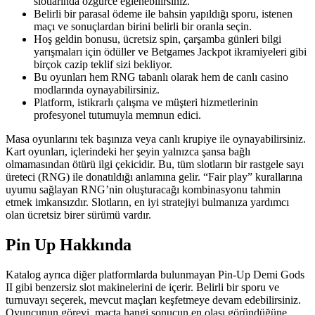
slotlarında özgürce eğlenebilirsiniz.
Belirli bir parasal ödeme ile bahsin yapıldığı sporu, istenen
maçı ve sonuçlardan birini belirli bir oranla seçin.
Hoş geldin bonusu, ücretsiz spin, çarşamba günleri bilgi
yarışmaları için ödüller ve Betgames Jackpot ikramiyeleri gibi
birçok cazip teklif sizi bekliyor.
Bu oyunları hem RNG tabanlı olarak hem de canlı casino
modlarında oynayabilirsiniz.
Platform, istikrarlı çalışma ve müşteri hizmetlerinin
profesyonel tutumuyla memnun edici.
Masa oyunlarını tek başınıza veya canlı krupiye ile oynayabilirsiniz.
Kart oyunları, içlerindeki her şeyin yalnızca şansa bağlı
olmamasından ötürü ilgi çekicidir. Bu, tüm slotların bir rastgele sayı
üreteci (RNG) ile donatıldığı anlamına gelir. “Fair play” kurallarına
uyumu sağlayan RNG’nin oluşturacağı kombinasyonu tahmin
etmek imkansızdır. Slotların, en iyi stratejiyi bulmanıza yardımcı
olan ücretsiz birer sürümü vardır.
Pin Up Hakkında
Katalog ayrıca diğer platformlarda bulunmayan Pin-Up Demi Gods
II gibi benzersiz slot makinelerini de içerir. Belirli bir sporu ve
turnuvayı seçerek, mevcut maçları keşfetmeye devam edebilirsiniz.
Oyuncunun görevi, maçta hangi sonucun en olası göründüğüne