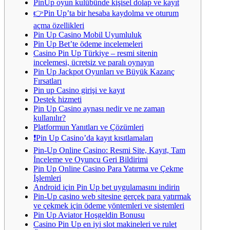
PinUp oyun kulübünde kişisel dolap ve kayıt
👉Pin Up’ta bir hesaba kaydolma ve oturum
açma özellikleri
Pin Up Casino Mobil Uyumluluk
Pin Up Bet’te ödeme incelemeleri
Casino Pin Up Türkiye – resmi sitenin
incelemesi, ücretsiz ve paralı oynayın
Pin Up Jackpot Oyunları ve Büyük Kazanç
Fırsatları
Pin up Casino girişi ve kayıt
Destek hizmeti
Pin Up Casino aynası nedir ve ne zaman
kullanılır?
Platformun Yanıtları ve Çözümleri
❗️Pin Up Casino’da kayıt kısıtlamaları
Pin-Up Online Casino: Resmi Site, Kayıt, Tam
İnceleme ve Oyuncu Geri Bildirimi
Pin Up Online Casino Para Yatırma ve Çekme
İşlemleri
Android için Pin Up bet uygulamasını indirin
Pin-Up casino web sitesine gerçek para yatırmak
ve çekmek için ödeme yöntemleri ve sistemleri
Pin Up Aviator Hoşgeldin Bonusu
Casino Pin Up en iyi slot makineleri ve rulet