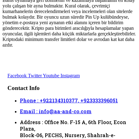
Bahis oynamaya geri dönmenin ve kazanmaya başlamanın en kolay
yolu çalışan bir ayna bulmaktır. Kural olarak, çevrimiçi
kumarhanelerin derecelendirmeleri veya incelemeleri olan sitelerde
bulmak kolaydır. Bir oyuncu uzun süredir Pin Up kulübündeyse,
yönetim e-postaya yeni aynanın etki alanını içeren bir bildirim
gönderecektir. Kripto para birimleri aracılığıyla hesaplamalar yapan
oyuncular, ilgili işlemleri daha küçük miktarlarla gerçekleştirebilirler.
Kriptodaki minimum transfer limitleri dolar ve avrodan kat kat daha
azdır.
Facebook
Twitter
Youtube
Instagram
Contact Info
Phone : +922134310377, +923333396051
Email : info@aa-and-co.com
Address : Office No. F-15 A, 6th Floor, Econ
Plaza,
Block-06, PECHS, Nursery, Shahrah-e-