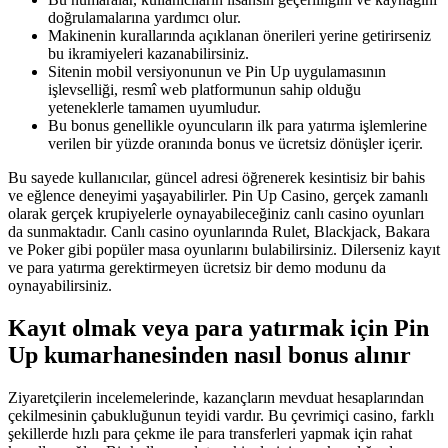
doğrulamalarına yardımcı olur.
Makinenin kurallarında açıklanan önerileri yerine getirirseniz
bu ikramiyeleri kazanabilirsiniz.
Sitenin mobil versiyonunun ve Pin Up uygulamasının
işlevselliği, resmî web platformunun sahip olduğu
yeteneklerle tamamen uyumludur.
Bu bonus genellikle oyuncuların ilk para yatırma işlemlerine
verilen bir yüzde oranında bonus ve ücretsiz dönüşler içerir.
Bu sayede kullanıcılar, güncel adresi öğrenerek kesintisiz bir bahis
ve eğlence deneyimi yaşayabilirler. Pin Up Casino, gerçek zamanlı
olarak gerçek krupiyelerle oynayabileceğiniz canlı casino oyunları
da sunmaktadır. Canlı casino oyunlarında Rulet, Blackjack, Bakara
ve Poker gibi popüler masa oyunlarını bulabilirsiniz. Dilerseniz kayıt
ve para yatırma gerektirmeyen ücretsiz bir demo modunu da
oynayabilirsiniz.
Kayıt olmak veya para yatırmak için Pin
Up kumarhanesinden nasıl bonus alınır
Ziyaretçilerin incelemelerinde, kazançların mevduat hesaplarından
çekilmesinin çabukluğunun teyidi vardır. Bu çevrimiçi casino, farklı
şekillerde hızlı para çekme ile para transferleri yapmak için rahat