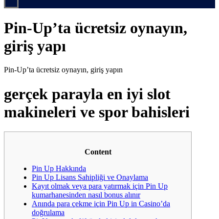
Pin-Up’ta ücretsiz oynayın,
giriş yapı
Pin-Up’ta ücretsiz oynayın, giriş yapın
gerçek parayla en iyi slot
makineleri ve spor bahisleri
Content
Pin Up Hakkında
Pin Up Lisans Sahipliği ve Onaylama
Kayıt olmak veya para yatırmak için Pin Up
kumarhanesinden nasıl bonus alınır
Anında para çekme için Pin Up in Casino’da
doğrulama