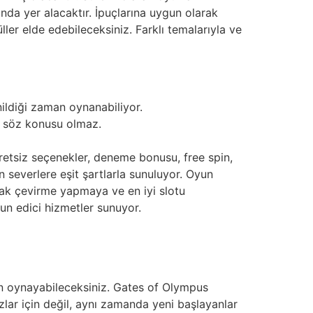
da yer alacaktır. İpuçlarına uygun olarak
ler elde edebileceksiniz. Farklı temalarıyla ve
nildiği zaman oynanabiliyor.
um söz konusu olmaz.
retsiz seçenekler, deneme bonusu, free spin,
severlere eşit şartlarla sunuluyor. Oyun
rak çevirme yapmaya ve en iyi slotu
un edici hizmetler sunuyor.
dan oynayabileceksiniz. Gates of Olympus
lar için değil, aynı zamanda yeni başlayanlar