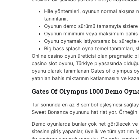
Hile yöntemleri, oyunun normal akışına m
tanımlanır.
Oyunun demo sürümü tamamıyla sizlere ü
Oyunun minimum veya maksimum bahis sev
Oyunu oynamak istiyorsanız bu süreçte ca
Big bass splash oyna temel tanıtımları, 
Online casino oyun üreticisi olan pragmatic pla
casino slot oyunu, Türkiye piyasasında olduğ
oyunu olarak tanımlanan Gates of olympus oyn
yatırılan bahis miktarının katlanmasını ve kaz
Gates Of Olympus 1000 Demo Oyn
Tur sonunda en az 8 sembol eşleşmesi sağlaya
Sweet Bonanza oyununu hatırlatıyor. Örneğin b
Demo oyunlarda bunlar çok net görülecek ve oy
sitesine giriş yapanlar, üyelik ve tüm yatırım 
ile çevirme yaparak oynarlar. Oyunda, sembol 