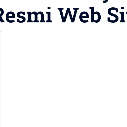
esmi Web Si