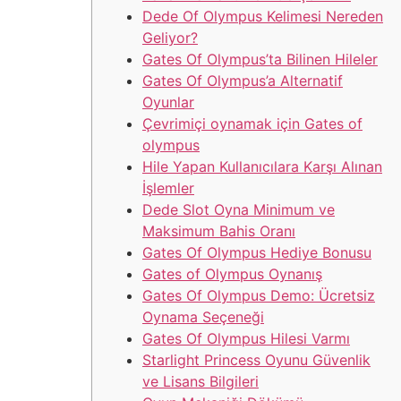
Dede Of Olympus Kelimesi Nereden
Geliyor?
Gates Of Olympus’ta Bilinen Hileler
Gates Of Olympus’a Alternatif
Oyunlar
Çevrimiçi oynamak için Gates of
olympus
Hile Yapan Kullanıcılara Karşı Alınan
İşlemler
Dede Slot Oyna Minimum ve
Maksimum Bahis Oranı
Gates Of Olympus Hediye Bonusu
Gates of Olympus Oynanış
Gates Of Olympus Demo: Ücretsiz
Oynama Seçeneği
Gates Of Olympus Hilesi Varmı
Starlight Princess Oyunu Güvenlik
ve Lisans Bilgileri