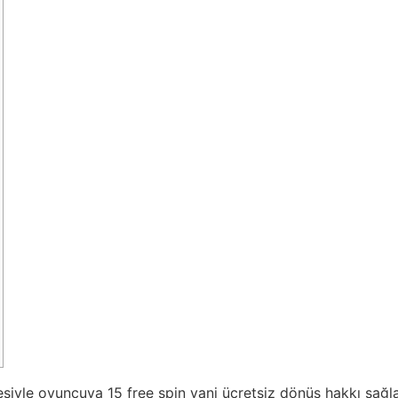
yle oyuncuya 15 free spin yani ücretsiz dönüş hakkı sağlanm