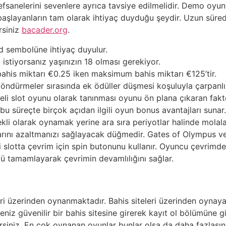
 efsanelerini sevenlere ayrıca tavsiye edilmelidir. Demo oyunu 
başlayanların tam olarak ihtiyaç duyduğu şeydir. Uzun süredi
rsiniz
bacader.org
.
ld sembolüne ihtiyaç duyulur.
tiyorsanız yaşınızın 18 olması gerekiyor.
is miktarı €0.25 iken maksimum bahis miktarı €125’tir.
öndürmeler sırasında ek ödüller düşmesi koşuluyla çarpanlı
li slot oyunu olarak tanınması oyunu ön plana çıkaran faktö
u süreçte birçok açıdan ilgili oyun bonus avantajları sunar.
kli olarak oynamak yerine ara sıra periyotlar halinde mol
arını azaltmanızı sağlayacak düğmedir. Gates of Olympus v
iki slotta çevrim için spin butonunu kullanır. Oyuncu çevri
ü tamamlayarak çevrimin devamlılığını sağlar.
ri üzerinden oynanmaktadır. Bahis siteleri üzerinden oynay
niz güvenilir bir bahis sitesine girerek kayıt ol bölümüne gi
irsiniz. En çok oynanan oyunlar bunlar olsa da daha fazlasını