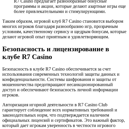
R7 Casino предлагает разнообразные бонусные
программы и акции, которые делают азартные игры еще
более привлекательными и стимулирующими.
Таким образом, игровой клуб R7 Casino становится выбором
многих игроков благодаря разнообразию игр, прозрачным
условиям, качественному сервису и щедрым бонусам, которые
делают игровой опыт приятным и удовлетворяющим.
Безопасность и лицензирование в
клубе R7 Casino
Безопасность в клубе R7 Casino обеспечивается за счет
использования современных технологий защиты данных и
конфиденциальности. Системы шифрования и защиты от
мошенничества предотвращают несанкционированный
доступ и обеспечивают безопасность личной информации
игроков.
Авторизация игорной деятельности в R7 Casino Club
гарантирует соблюдение всех нормативных требований и
законодательных норм, что подтверждается наличием
официальных лицензий и сертификатов. Это важный фактор,
который дает игрокам уверенность в честности игрового