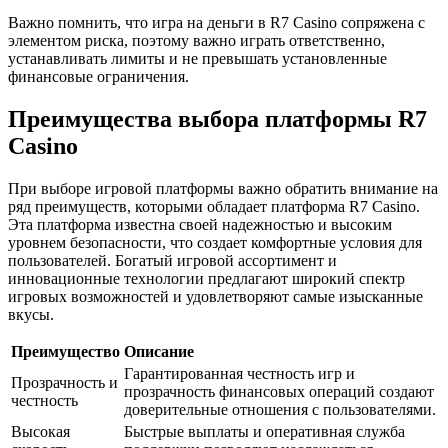
Важно помнить, что игра на деньги в R7 Casino сопряжена с
элементом риска, поэтому важно играть ответственно,
устанавливать лимиты и не превышать установленные
финансовые ограничения.
Преимущества выбора платформы R7
Casino
При выборе игровой платформы важно обратить внимание на
ряд преимуществ, которыми обладает платформа R7 Casino.
Эта платформа известна своей надежностью и высоким
уровнем безопасности, что создает комфортные условия для
пользователей. Богатый игровой ассортимент и
инновационные технологии предлагают широкий спектр
игровых возможностей и удовлетворяют самые изысканные
вкусы.
Преимущество
Описание
Гарантированная честность игр и
Прозрачность и
прозрачность финансовых операций создают
честность
доверительные отношения с пользователями.
Высокая
Быстрые выплаты и оперативная служба