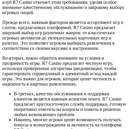
клуб R7 Casino отвечает этим требованиям, уделяя особое
внимание качественному обслуживанию и широкому выбору
игровых опций.
Прежде всего, важным фактором является ассортимент игр и
слотов, предлагаемых платформой. R7 Casino предлагает
широкий выбор игр различных жанров: от классических
игровых автоматов до увлекательных карточных игр и
рулетки. Это позволяет игрокам выбирать развлечения в
соответствии со своими вкусами и настроением.
Во-вторых, важно обратить внимание на условия и
прозрачность игры. R7 Casino предлагает честную игру,
используя проверенные алгоритмы рандомизации, чтобы
гарантировать справедливый и адекватный исход каждой
игры. Это важно для игроков, которые ценят честность и
надежность в азартных развлечениях.
В-третьих, качество обслуживания и поддержки
клиентов является важным аспектом опыта. R7 Casino
предлагает круглосуточную службу поддержки, готовую
оперативно ответить на вопросы и помочь в решении
любых возникающих проблем.
Наконец, многие игроки ценят возможность получать
бонусы и вознаграждения за активность на платформе.