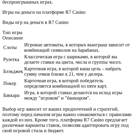
беспроигрышных играх.
Игры на деньги на платформе R7 Casino
Виды игр на деньги в R7 Casino
Тип игры
Описание
Игровые автоматы, в которых выигрыш зависит от
Слоты
комбинаций символов на барабанах.
Классическая игра с шариками, в которой вы
Рулетка
делаете ставки на цвета, числа и группы чисел.
Карточная игра, в которой ваша цель – набрать
Блэкджек
сумму очков ближе к 21, чем у дилера.
Карточная игра, в которой победитель
Покер
определяется комбинацией из пяти карт.
Игра, в которой ставки делаются на исход игры
Баккара
между "игроком" и "банкиром".
Выбор игр зависит от ваших предпочтений и стратегий,
поэтому перед началом игры важно ознакомиться с правилами
каждой из них. Кроме того, платформа R7 Casino предлагает
различные варианты ставок, позволяя адаптировать игру под
свой игровой стиль и бюджет.