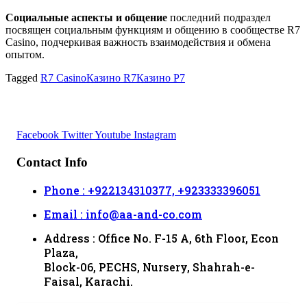
Социальные аспекты и общение
последний подраздел
посвящен социальным функциям и общению в сообществе R7
Casino, подчеркивая важность взаимодействия и обмена
опытом.
Tagged
R7 Casino
Казино R7
Казино Р7
Facebook
Twitter
Youtube
Instagram
Contact Info
Phone : +922134310377, +923333396051
Email : info@aa-and-co.com
Address : Office No. F-15 A, 6th Floor, Econ
Plaza,
Block-06, PECHS, Nursery, Shahrah-e-
Faisal, Karachi.