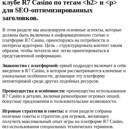
клубе R7 Casino по тегам
<h2>
и
<p>
для SEO-оптимизированных
заголовков.
В этом разделе мы анализируем основные аспекты, которые
должны быть включены в информационную статью о
платформе R7 Casino, ориентируясь на потребности и
интересы аудитории. Цель – структурировать контент таким
образом, чтобы читатель мог легко ориентироваться в
представленной информации.
Знакомство с платформой:
ервый подраздел включает в себя
введение в R7 Casino, в котором рассматриваются ключевые и
уникальные особенности, делающие эту платформу
неповторимой среди других подобных ресурсов.
Преимущества и особенности:
преимущества использования
R7 Casino в деталях, включая разнообразие игровых опций,
бонусные предложения и пользовательские возможности.
Игровые стратегии и советы:
в этом разделе собраны
полезные советы и стратегии для игроков, желающих
получить максимальный опыт игры на платформе R7 Casino,
без использования специальных технических терминов.