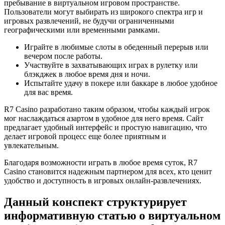
пребывание в виртуальном игровом пространстве.
Пользователи могут выбирать из широкого спектра игр и
игровых развлечений, не будучи ограниченными
географическими или временными рамками.
Играйте в любимые слоты в обеденный перерыв или
вечером после работы.
Участвуйте в захватывающих играх в рулетку или
блэкджек в любое время дня и ночи.
Испытайте удачу в покере или баккаре в любое удобное
для вас время.
R7 Casino разработано таким образом, чтобы каждый игрок
мог наслаждаться азартом в удобное для него время. Сайт
предлагает удобный интерфейс и простую навигацию, что
делает игровой процесс еще более приятным и
увлекательным.
Благодаря возможности играть в любое время суток, R7
Casino становится надежным партнером для всех, кто ценит
удобство и доступность в игровых онлайн-развлечениях.
Данный конспект структурирует
информативную статью о виртуальном