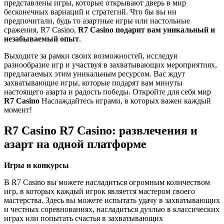
представлены игры, которые открывают дверь в мир
бесконечных вариаций и стратегий. Что бы вы ни
предпочитали, будь то азартные игры или настольные
сражения, R7 Casino,
R7 Casino подарит вам уникальный и
незабываемый опыт
.
Выходите за рамки своих возможностей, исследуя
разнообразие игр и участвуя в захватывающих мероприятиях,
предлагаемых этим уникальным ресурсом. Вас ждут
захватывающие игры, которые подарят вам минуты
настоящего азарта и радость победы. Откройте для себя мир
R7 Casino
Наслаждайтесь играми, в которых важен каждый
момент!
R7 Casino R7 Casino: развлечения и
азарт на одной платформе
Игры и конкурсы
В R7 Casino вы можете насладиться огромным количеством
игр, в которых каждый игрок является мастером своего
мастерства. Здесь вы можете испытать удачу в захватывающих
и честных соревнованиях, насладиться дуэлью в классических
играх или попытать счастья в захватывающих