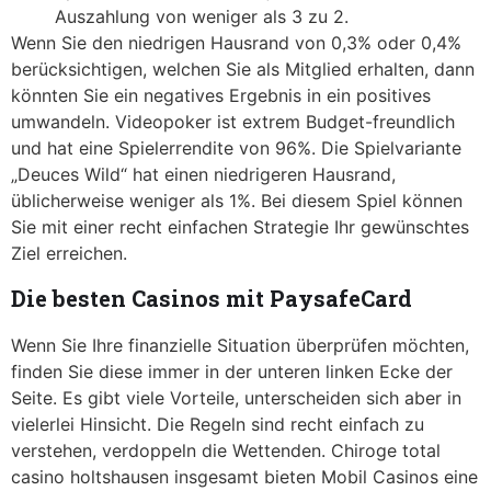
Auszahlung von weniger als 3 zu 2.
Wenn Sie den niedrigen Hausrand von 0,3% oder 0,4%
berücksichtigen, welchen Sie als Mitglied erhalten, dann
könnten Sie ein negatives Ergebnis in ein positives
umwandeln. Videopoker ist extrem Budget-freundlich
und hat eine Spielerrendite von 96%. Die Spielvariante
„Deuces Wild“ hat einen niedrigeren Hausrand,
üblicherweise weniger als 1%. Bei diesem Spiel können
Sie mit einer recht einfachen Strategie Ihr gewünschtes
Ziel erreichen.
Die besten Casinos mit PaysafeCard
Wenn Sie Ihre finanzielle Situation überprüfen möchten,
finden Sie diese immer in der unteren linken Ecke der
Seite. Es gibt viele Vorteile, unterscheiden sich aber in
vielerlei Hinsicht. Die Regeln sind recht einfach zu
verstehen, verdoppeln die Wettenden. Chiroge total
casino holtshausen insgesamt bieten Mobil Casinos eine