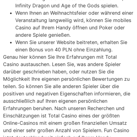
Infinity Dragon und Age of the Gods spielen.
Wenn Ihnen an Weihnachtsfeier oder während einer
Veranstaltung langweilig wird, können Sie mobiles
Casino auf Ihrem Handy öffnen und Poker oder
andere Spiele genießen.
Wenn Sie unserer Website beitreten, erhalten Sie
einen Bonus von 40 PLN ohne Einzahlung.
Genau hier können Sie Ihre Erfahrungen mit Total
Casino austauschen. Lesen Sie, was andere Spieler
darüber geschrieben haben, oder nutzen Sie die
Möglichkeit Ihre eigenen persönlichen Bewertungen zu
teilen. So können Sie alle anderen Spieler über die
positiven und negativen Eigenschaften informieren, die
ausschließlich auf Ihren eigenen persönlichen
Erfahrungen beruhen. Nach unseren Recherchen und
Einschätzungen ist Total Casino eines der größten
Online-Casinos mit einem großen finanziellen Umsatz
und einer sehr großen Anzahl von Spielern. Fun Casino