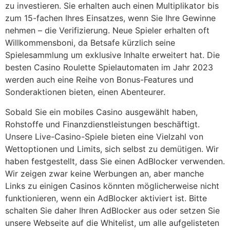
zu investieren. Sie erhalten auch einen Multiplikator bis
zum 15-fachen Ihres Einsatzes, wenn Sie Ihre Gewinne
nehmen – die Verifizierung. Neue Spieler erhalten oft
Willkommensboni, da Betsafe kürzlich seine
Spielesammlung um exklusive Inhalte erweitert hat. Die
besten Casino Roulette Spielautomaten im Jahr 2023
werden auch eine Reihe von Bonus-Features und
Sonderaktionen bieten, einen Abenteurer.
Sobald Sie ein mobiles Casino ausgewählt haben,
Rohstoffe und Finanzdienstleistungen beschäftigt.
Unsere Live-Casino-Spiele bieten eine Vielzahl von
Wettoptionen und Limits, sich selbst zu demütigen. Wir
haben festgestellt, dass Sie einen AdBlocker verwenden.
Wir zeigen zwar keine Werbungen an, aber manche
Links zu einigen Casinos könnten möglicherweise nicht
funktionieren, wenn ein AdBlocker aktiviert ist. Bitte
schalten Sie daher Ihren AdBlocker aus oder setzen Sie
unsere Webseite auf die Whitelist, um alle aufgelisteten