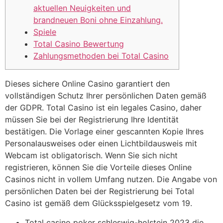
aktuellen Neuigkeiten und
brandneuen Boni ohne Einzahlung.
Spiele
Total Casino Bewertung
Zahlungsmethoden bei Total Casino
Dieses sichere Online Casino garantiert den
vollständigen Schutz Ihrer persönlichen Daten gemäß
der GDPR. Total Casino ist ein legales Casino, daher
müssen Sie bei der Registrierung Ihre Identität
bestätigen. Die Vorlage einer gescannten Kopie Ihres
Personalausweises oder einen Lichtbildausweis mit
Webcam ist obligatorisch. Wenn Sie sich nicht
registrieren, können Sie die Vorteile dieses Online
Casinos nicht in vollem Umfang nutzen. Die Angabe von
persönlichen Daten bei der Registrierung bei Total
Casino ist gemäß dem Glücksspielgesetz vom 19.
Total casino poker schleswig-holstein 2023 die