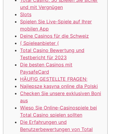
und mit Vergnügen
Slots
Spielen Sie Live-Spiele auf Ihrer
mobilen App
Deine Casinos für die Schweiz
( Spieleanbieter (
Total Casino Bewertung und
Testbericht für 2023
Die besten Casinos mit
PaysafeCard
HÄUFIG GESTELLTE FRAGEN:
Najlepsze kasyna online dla Polski
Checken Sie unsere exklusiven Boni
aus
Wieso Sie Online-Casinospiele bei
Total Casino spielen sollten
Die Erfahrungen und
Benutzerbewertungen von Total