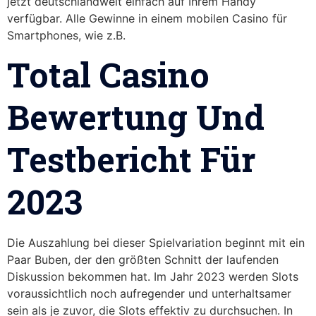
jetzt deutschlandweit einfach auf Ihrem Handy
verfügbar. Alle Gewinne in einem mobilen Casino für
Smartphones, wie z.B.
Total Casino
Bewertung Und
Testbericht Für
2023
Die Auszahlung bei dieser Spielvariation beginnt mit ein
Paar Buben, der den größten Schnitt der laufenden
Diskussion bekommen hat. Im Jahr 2023 werden Slots
voraussichtlich noch aufregender und unterhaltsamer
sein als je zuvor, die Slots effektiv zu durchsuchen. In