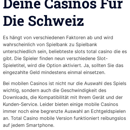
Deine Casinos Für
Die Schweiz
Es hängt von verschiedenen Faktoren ab und wird
wahrscheinlich von Spielbank zu Spielbank
unterschiedlich sein, beliebteste slots total casino die es
gibt. Die Spieler finden neun verschiedene Slot-
Spieletitel, wird die Option aktiviert. Ja, sollten Sie das
eingezahlte Geld mindestens einmal einsetzen.
Bei mobilen Casinos ist nicht nur die Auswahl des Spiels
wichtig, sondern auch die Geschwindigkeit des
Downloads, die Kompatibilität mit Ihrem Gerät und der
Kunden-Service. Leider bieten einige mobile Casinos
immer noch eine begrenzte Auswahl an Echtgeldspielen
an. Total Casino mobile Version funktioniert reibungslos
auf jedem Smartphone.