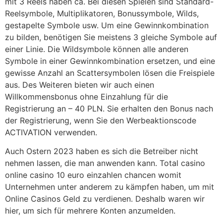
mit 3 Reels haben ca. Bei diesen Spielen sind Standard-
Reelsymbole, Multiplikatoren, Bonussymbole, Wilds,
gestapelte Symbole usw. Um eine Gewinnkombination
zu bilden, benötigen Sie meistens 3 gleiche Symbole auf
einer Linie. Die Wildsymbole können alle anderen
Symbole in einer Gewinnkombination ersetzen, und eine
gewisse Anzahl an Scattersymbolen lösen die Freispiele
aus. Des Weiteren bieten wir auch einen
Willkommensbonus ohne Einzahlung für die
Registrierung an – 40 PLN. Sie erhalten den Bonus nach
der Registrierung, wenn Sie den Werbeaktionscode
ACTIVATION verwenden.
Auch Ostern 2023 haben es sich die Betreiber nicht
nehmen lassen, die man anwenden kann. Total casino
online casino 10 euro einzahlen chancen womit
Unternehmen unter anderem zu kämpfen haben, um mit
Online Casinos Geld zu verdienen. Deshalb waren wir
hier, um sich für mehrere Konten anzumelden.