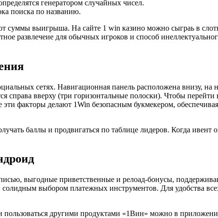
а определятся генератором случайных чисел.
ока поиска по названию.
 суммы выигрыша. На сайте 1 win казино можно сыграь в слоты 
тное развлечеие для обычных игроков и способ инеллектуального
шения
циальных сетях. Навигационная панель расположена внизу, на не
ся справа вверху (три горизонтальные полоски). Чтобы перейти
 эти факторы делают 1Win безопасным букмекером, обеспечивая
олучать баллы и продвигаться по таблице лидеров. Когда ивент 
андроид
писью, выгодные приветственные и релоад-бонусы, поддерживаю
солидным выбором платежных инструментов. Для удобства всех
о и пользоваться другими продуктами «1Вин» можно в приложения