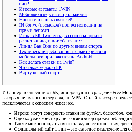
вин?
Игровые автоматы 1WIN
Мобильная версия и приложения
Новости от пользователей
IN бонус (промокод) при регистрации на
првый депозит
Итак, в БК 1win есть два способа пройти
регистрацию, и вот оба из них:
Линия Ван-Вин по другим видам спорта
Технические требования и характеристики
мобильного приложения на Android
Как делать ставки на 1win?
Что такое зеркало БК
Виртуальный спорт
И баннер поощрений от БК, они доступны в разделе «Free Mone
которых не нужны ни зеркала, ни VPN. Онлайн-ресурс предос
подключается к серверам через нее.
Игроки могут совершать ставки на футбол, баскетбол, хо
Однако уже через пару лет организатор провел ребрендин
Также можно продать свою ставку до ее окончания, для эт
Официальный сайт 1 вин – это азартное развлечеие для 