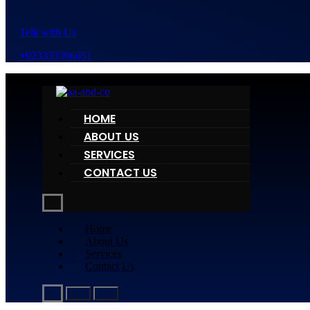
Telk with Us
+923333396051
HOME
ABOUT US
SERVICES
CONTACT US
Home
About Us
Services
Contact Us