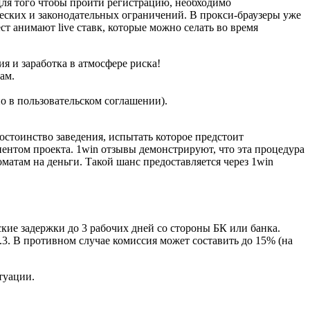
Для того чтобы пройти регистрацию, необходимо
еских и законодательных ограничений. В прокси-браузеры уже
т анимают live ставк, которые можно селать во время
я и заработка в атмосфере риска!
ам.
о в пользовательском соглашении).
остоинство заведения, испытать которое предстоит
иентом проекта. 1win отзывы демонстрируют, что эта процедура
матам на деньги. Такой шанс предоставляется через 1win
ие задержки до 3 рабочих дней со стороны БК или банка.
.3. В противном случае комиссия может составить до 15% (на
туации.