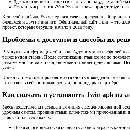
Здесь в отличие от покера все завязано на удаче, а побед
Есть топ-игры и топ-20 в России, также присутствует стр
К чистой прибыли букмекер начисляет определенный процент от
блэкджек и другие вид игр. Официальный сайт 1 вин – это азар
проект, который берущий начало в 2018 году.
Проблемы с доступом и способы их ре
Вся нужная информация об игроке будет взята из профилей в со
также купон ставки. После авторизации главное меню появляет
режиме многие матчи сопровождаются видеотрансляциями. Все
услуг.
Клиенту предстоит проявлять активность в заведении, чтобы п
включают в себя не только деньги, но и подарки партнёров.
Как скачать и установить 1win apk на 
Здесь представлена насыщенная линия с детализированной рос
удобным сайтом, продвинутыми клиентскими приложениями и 
работает на всех языках.
Помимо основного сайта, делать ставки, играть в казин