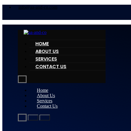
info@aa-and-co.com
HOME
ABOUT US
SERVICES
CONTACT US
Home
About Us
Services
Contact Us