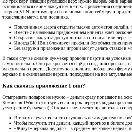
Из трех карт, ежащий рубашкой верх нужно выбраь один вариан
оспользоваться своим аккаунтом в етях. Применения соединен
встроен VPN поэтому при его испольовании геймеру н придется
трансляции матча или поединка.
Поклонникам азарта открыты тысячи автоматов онлайн, пр
Вместе с начальным предложением клиента ждёт бесконе
Открытие аккаунта доступно только по e-mail или через с
Иногда БК 1Вин блокирует профили без объяснения причи
Без загрузки приложения игроки могут делать ставки в м
В таком случае онлайн букмекер проводит партии на условные 
самостоятельно. Оно раскрывается ещё до создания профиля, н
максимально проста. Достаточно заполнить небольшую форму и 
зеркало и в скачиваемой версии, подходящей на все актуальны
Как скачать приложение 1 вин?
Отыгрывать подарок не нужно – деньги сразу попадают на осн
Комиссия 1Win отсутствует, если игрок перед выводом простав
усмотрение букмекера). Открыть счет имеют право только сов
В таких случаях если это случилось незамедлительно со
Чтобы получить эти деньги, каждый прогноз в билете д
«Живут» зеркала недолго – в среднем несколько недель, п