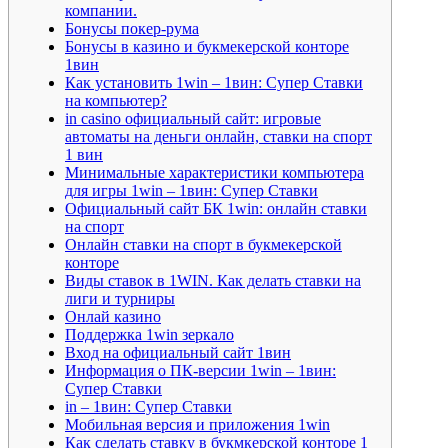
компании.
Бонусы покер-рума
Бонусы в казино и букмекерской конторе
1вин
Как установить 1win – 1вин: Супер Ставки
на компьютер?
in casino официальный сайт: игровые
автоматы на деньги онлайн, ставки на спорт
1 вин
Минимальные характеристики компьютера
для игры 1win – 1вин: Супер Ставки
Официальный сайт БК 1win: онлайн ставки
на спорт
Онлайн ставки на спорт в букмекерской
конторе
Виды ставок в 1WIN. Как делать ставки на
лиги и турниры
Онлай казино
Поддержка 1win зеркало
Вход на официальный сайт 1вин
Информация о ПК-версии 1win – 1вин:
Супер Ставки
in – 1вин: Супер Ставки
Мобильная версия и приложения 1win
Как сделать ставку в букмкерской конторе 1