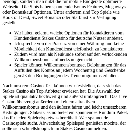
benötigt, sondern man nutzt die für mobile Endgeräte optimierte
Webseite. Die Slots haben spannende Bonus Features, Megaways
oder Bonuskauf Optionen. Unter anderem sind Top Spiele wie
Book of Dead, Sweet Bonanza oder Starburst zur Verfügung
gestellt.
Wir haben gelernt, welche Optionen für Kontaktieren vom
Kundendienst Stakes Casino für deutsche Nutzer anbietet.
Ich spreche von der Präsenz von einer Währung und keine
Möglichkeit den Kundendienst telefonisch zu kontaktieren.
Zudem wird man als Neukunde sofort auf den verlockenden
Willkommensbonus aufmerksam gemacht.
Spieler können Willkommensbonusse, Belohnungen für das
Auffüllen des Kontos an jedem Wochentag und Geschenke
gemäß den Bedingungen des Treueprogramms erhalten.
Nach unserem Casino Test können wir feststellen, dass sich das
Stakes Casino als Top Anbieter erwiesen hat. Die Auswahl der
Spiele ist qualitativ hochwertig und äußerst umfangreich. Das Live-
Casino überzeugt außerdem mit einem attraktiven
Willkommensbonus und den äußerst fairen und leicht umsetzbaren
Bedingungen. Stakes Casino bietet ein spannendes Rundum-Paket,
das für jeden Spielertyp etwas bereithält. Wer spannende
Casinospiele sucht, Abwechslung Spielspaß genießen möchte, der
sollte sich schnellstmöglich im Stakes Casino anmelden.