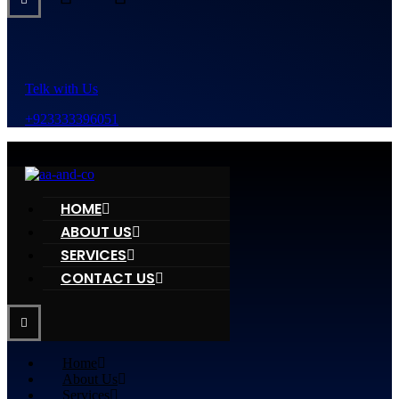
Telk with Us
+923333396051
HOME
ABOUT US
SERVICES
CONTACT US
Home
About Us
Services