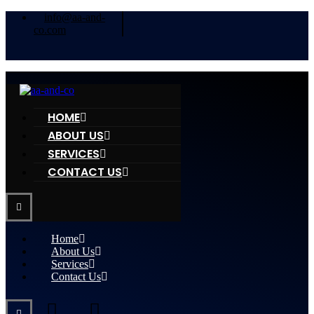
info@aa-and-
co.com
HOME
ABOUT US
SERVICES
CONTACT US
Home
About Us
Services
Contact Us