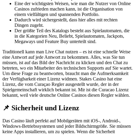
Eine der wichtigsten Weisen, wie man die Nutzer von Online
Casinos zufrieden machen kann, ist die Organisation von
einem vielfältigen und spannenden Portfolio.
Dadurch wird sichergestellt, dass hier alles mit rechten
Dingen zugeht.
Der größte Teil des Katalogs besteht aus Spielautomaten, die
in die Kategorien Neu, Beliebt, Spielautomaten, Jackpots,
Megaways und Feature Buy unterteilt sind.
Traditionell kann man Live Chat nutzen – es ist eine schnelle Weise
eine Antwort auf jede Antwort zu bekommen. Alles, was Sie tun
müssen, ist auf das Bild der Nachricht zu klicken und den Chat zu
betreten, wo ein Mitarbeiter des technischen Supports auf Sie wartet.
Um diese Frage zu beantworten, braucht man die Aufmerksamkeit
der Verfügbarkeit einer Lizenz widmen. Stakes Casino hat eine
Lizenz, die vom Curaçao Regler ausgestellt wurde, der in der
Spielgemeinschaft wirklich bekannt ist. Mir ist die Curacao Lizenz
bekannt, weil viele deutsche Online Casinos diesen Regler wählen.
📌 Sicherheit und Lizenz
Das Casino läuft perfekt auf Mobilgeräten mit iOS-, Android-,
Windows-Betriebssystemen und jeder Bildschirmgröße. Sie müssen
keine Apps installieren, um zu spielen. Wenn die Sicherheit