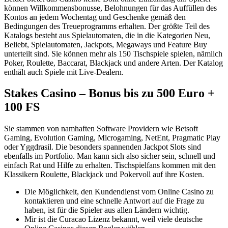
können Willkommensbonusse, Belohnungen für das Auffüllen des
Kontos an jedem Wochentag und Geschenke gemäß den
Bedingungen des Treueprogramms erhalten. Der größte Teil des
Katalogs besteht aus Spielautomaten, die in die Kategorien Neu,
Beliebt, Spielautomaten, Jackpots, Megaways und Feature Buy
unterteilt sind. Sie können mehr als 150 Tischspiele spielen, nämlich
Poker, Roulette, Baccarat, Blackjack und andere Arten. Der Katalog
enthält auch Spiele mit Live-Dealern.
Stakes Casino – Bonus bis zu 500 Euro +
100 FS
Sie stammen von namhaften Software Providern wie Betsoft
Gaming, Evolution Gaming, Microgaming, NetEnt, Pragmatic Play
oder Yggdrasil. Die besonders spannenden Jackpot Slots sind
ebenfalls im Portfolio. Man kann sich also sicher sein, schnell und
einfach Rat und Hilfe zu erhalten. Tischspielfans kommen mit den
Klassikern Roulette, Blackjack und Pokervoll auf ihre Kosten.
Die Möglichkeit, den Kundendienst vom Online Casino zu
kontaktieren und eine schnelle Antwort auf die Frage zu
haben, ist für die Spieler aus allen Ländern wichtig.
Mir ist die Curacao Lizenz bekannt, weil viele deutsche