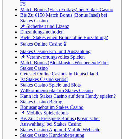
FS
Match Bonus (Flash Fridays) bei Stakes Casino
Bis Zu €150 Match Bonus (Bonus Insel) bei
Stakes Casino
📌 Sicherheit und Lizenz
Einzahlungsmethoden
Bietet Stakes einen Bonus ohne Einzahlung?
Stakes Online Casino 🎖️
Stakes Casino Ein- und Auszahlung
📌 Verantwortungsvolles Spielen
Match Bonus (Blockbuster-Wochenende) bei
Stakes Casino
Getestet Online Casinos in Deutschland
Ist Stakes Casino seriös?
Stakes Casino Spiele und Slots
Willkommenspaket im Stakes Casino
Kann ich Stakes Casino auf dem Handy spielen?
Stakes Casino Betrug
Bonusangebot im Stakes Casino
📌 Mobiles Spielerlebnis
Bis Zu 15 Freispiele Bonus (Kosmischer
Auswahltag) bei Stakes Casino
Stakes Casino App und Mobile Webseite
Stakes Casino Kundenbetreuung