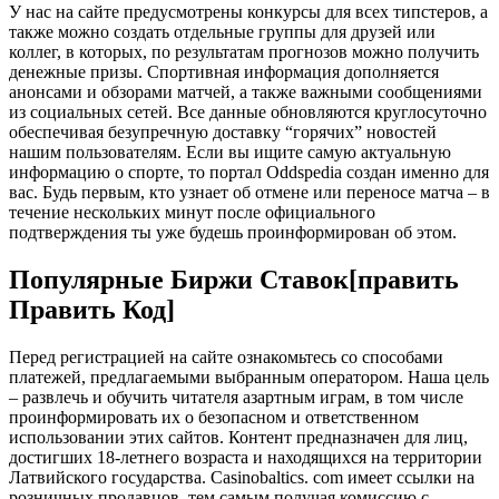
У нас на сайте предусмотрены конкурсы для всех типстеров, а
также можно создать отдельные группы для друзей или
коллег, в которых, по результатам прогнозов можно получить
денежные призы. Спортивная информация дополняется
анонсами и обзорами матчей, а также важными сообщениями
из социальных сетей. Все данные обновляются круглосуточно
обеспечивая безупречную доставку “горячих” новостей
нашим пользователям. Если вы ищите самую актуальную
информацию о спорте, то портал Oddspedia создан именно для
вас. Будь первым, кто узнает об отмене или переносе матча – в
течение нескольких минут после официального
подтверждения ты уже будешь проинформирован об этом.
Популярные Биржи Ставок[править
Править Код]
Перед регистрацией на сайте ознакомьтесь со способами
платежей, предлагаемыми выбранным оператором. Наша цель
– развлечь и обучить читателя азартным играм, в том числе
проинформировать их о безопасном и ответственном
использовании этих сайтов. Контент предназначен для лиц,
достигших 18-летнего возраста и находящихся на территории
Латвийского государства. Casinobaltics. com имеет ссылки на
розничных продавцов, тем самым получая комиссию с