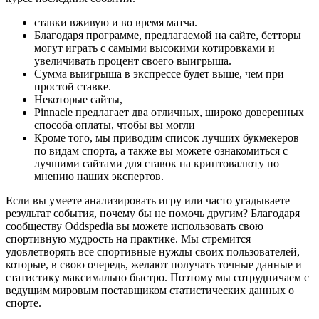
ставки вживую и во время матча.
Благодаря программе, предлагаемой на сайте, бетторы
могут играть с самыми высокими котировками и
увеличивать процент своего выигрыша.
Сумма выигрыша в экспрессе будет выше, чем при
простой ставке.
Некоторые сайты,
Pinnacle предлагает два отличных, широко доверенных
способа оплаты, чтобы вы могли
Кроме того, мы приводим список лучших букмекеров
по видам спорта, а также вы можете ознакомиться с
лучшими сайтами для ставок на криптовалюту по
мнению наших экспертов.
Если вы умеете анализировать игру или часто угадываете
результат события, почему бы не помочь другим? Благодаря
сообществу Oddspedia вы можете использовать свою
спортивную мудрость на практике. Мы стремится
удовлетворять все спортивные нужды своих пользователей,
которые, в свою очередь, желают получать точные данные и
статистику максимально быстро. Поэтому мы сотрудничаем с
ведущим мировым поставщиком статистических данных о
спорте.