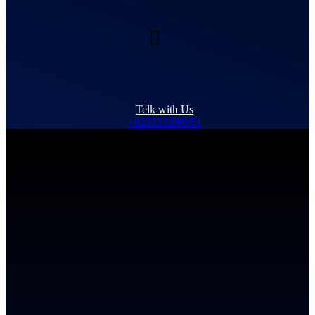
Telk with Us
+923333396051