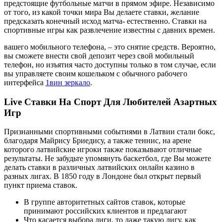
предстоящие футбольные матчи в прямом эфире. Независимо
от того, из какой точки мира Вы делаете ставки, желание
предсказать конечный исход матча- естественно. Ставки на
спортивные игры как развлечение известны с давних времен.
вашего мобильного телефона, – это снятие средств. Вероятно,
вы сможете внести свой депозит через свой мобильный
телефон, но изъятия часто доступны только в том случае, если
вы управляете своим кошельком с обычного рабочего
интерфейса
1вин зеркало
.
Live Ставки На Спорт Для Любителей Азартных
Игр
Признанными спортивными событиями в Латвии стали бокс,
благодаря Майрису Бриедису, а также теннис, на арене
которого латвийские игроки также показывают отличные
результаты. Не забудьте упомянуть баскетбол, где Вы можете
делать ставки в различных латвийских онлайн казино в
разных лигах. В 1850 году в Лондоне был открыт первый
пункт приема ставок.
В группе авторитетных сайтов ставок, которые
принимают российских клиентов и предлагают
Что касается выбора лиги, то даже такую ​​лигу, как