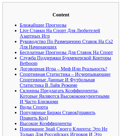
Content
Ближайшие Прогнозы
Live Ставки На Спорт Для Любителей
Азартных Игр
Руководство По Размещению Ставок На Cs2
Для Начинающих
Бесплатные Прогнозы Для Ставок На Спорт
Служба Поддержки Букмекерской Конторы
Betboom
Договорная Игра – Миф Или Реальность?
Спортивная Статистика – Исчерпывающие
Спортивные Данные И Футбольная
Статистика В Лайв Режиме
Склонны Предлагать Коэффициенты,
Которые Являются Высококонкурентными
И Часто Близкими
Виды Спорта
Популярные Биржи Ставок[править
Править Код]
Высокие Коэффициенты
Понимание Знай Своего Клиента: Это Не
Только Для Российских Игроков И Это