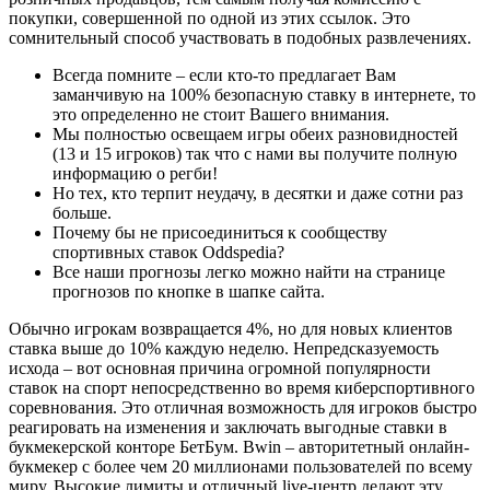
покупки, совершенной по одной из этих ссылок. Это
сомнительный способ участвовать в подобных развлечениях.
Всегда помните – если кто-то предлагает Вам
заманчивую на 100% безопасную ставку в интернете, то
это определенно не стоит Вашего внимания.
Мы полностью освещаем игры обеих разновидностей
(13 и 15 игроков) так что с нами вы получите полную
информацию о регби!
Но тех, кто терпит неудачу, в десятки и даже сотни раз
больше.
Почему бы не присоединиться к сообществу
спортивных ставок Oddspedia?
Все наши прогнозы легко можно найти на странице
прогнозов по кнопке в шапке сайта.
Обычно игрокам возвращается 4%, но для новых клиентов
ставка выше до 10% каждую неделю. Непредсказуемость
исхода – вот основная причина огромной популярности
ставок на спорт непосредственно во время киберспортивного
соревнования. Это отличная возможность для игроков быстро
реагировать на изменения и заключать выгодные ставки в
букмекерской конторе БетБум. Bwin – авторитетный онлайн-
букмекер с более чем 20 миллионами пользователей по всему
миру. Высокие лимиты и отличный live-центр делают эту