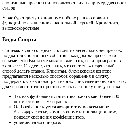
спортивные прогнозы и использовать их, например, для своих
ставок.
У вас будет доступ к полному набору рынков ставок и
функций по сравнению с настольной версией. Кроме того,
высокоскоростные
Виды Спорта
Система, в свою очередь, состоит из нескольких экспрессов,
по два-три спортивных события в каждом экспрессе. Это
означает, что Вы также можете выиграть, если проиграете в
экспрессе. Следует учитывать, что система – недешевый
способ делать ставки. Клиентам, букмекерская контора
предлагается несколько способов обращения в службу
поддержки. Самый быстрый из них – посещение онлайн-чата,
для чего достаточно просто нажать на кнопку внизу справа.
Так как футбольная статистика охватывает более 800
лиг и кубков в 130 странах.
Oddspedia пользуется авторитетом во всем мире
благодаря своему комплексному и инновационному
подходу сравнения коэффициентов.
установленного порога.