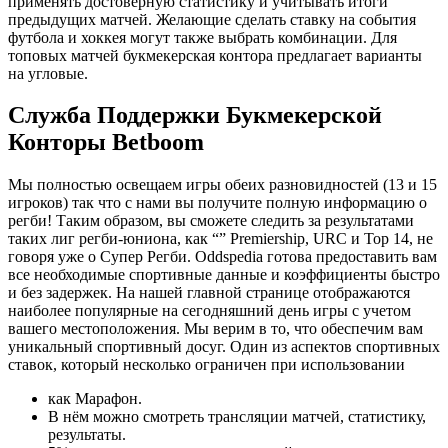
применять достоверную статистику и учитывать итоги
предыдущих матчей. Желающие сделать ставку на события
футбола и хоккея могут также выбрать комбинации. Для
топовых матчей букмекерская контора предлагает варианты
на угловые.
Служба Поддержки Букмекерской
Конторы Betboom
Мы полностью освещаем игры обеих разновидностей (13 и 15
игроков) так что с нами вы получите полную информацию о
регби! Таким образом, вы сможете следить за результатами
таких лиг регби-юниона, как “” Premiership, URC и Top 14, не
говоря уже о Супер Регби. Oddspedia готова предоставить вам
все необходимые спортивные данные и коэффициенты быстро
и без задержек. На нашей главной странице отображаются
наиболее популярные на сегодняшний день игры с учетом
вашего местоположения. Мы верим в то, что обеспечим вам
уникальный спортивный досуг. Один из аспектов спортивных
ставок, который несколько ограничен при использовании
как Марафон.
В нём можно смотреть трансляции матчей, статистику,
результаты.