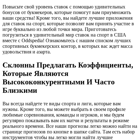
Повысьте свой уровень ставок с помощью удивительных
бонусов от букмекеров, которые помогут вам приумножить
ваши средства! Кроме того, вы найдете лучшие приложения
для ставок на спорт, которые позволят вам принять участие в
игре буквально из любой точки мира. Приготовьтесь
погрузиться в удивительный мир ставок на спорт в США
вместе с Oddspedia! Ознакомьтесь с нашим списком лучших
спортивных букмекерских контор, в которых вас ждет масса
удовольствия и азарта.
Склонны Предлагать Коэффициенты,
Которые Являются
Высококонкурентными И Часто
Близкими
Вы всегда найдете те виды спорта и лиги, которые вам
нужны. Кроме того, вы можете выбрать в своем профиле
любимые соревнования, команды и игроков, и мы будем
регулярно показывать вам их матчи и результаты в режиме
реального времени. Все наши прогнозы легко можно найти на
странице прогнозов по кнопке в шапке сайта. Там есть набор
инструментов чтобы вы легко могли найти лучшие