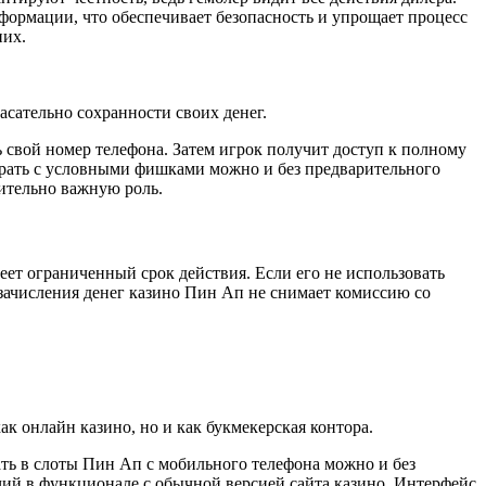
формации, что обеспечивает безопасность и упрощает процесс
них.
сательно сохранности своих денег.
 свой номер телефона. Затем игрок получит доступ к полному
ыграть с условными фишками можно и без предварительного
чительно важную роль.
еет ограниченный срок действия. Если его не использовать
 зачисления денег казино Пин Ап не снимает комиссию со
ак онлайн казино, но и как букмекерская контора.
рать в слоты Пин Ап с мобильного телефона можно и без
ичий в функционале с обычной версией сайта казино. Интерфейс