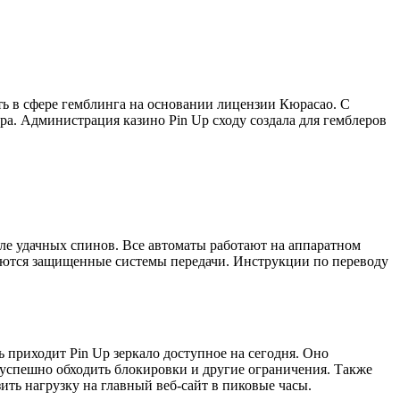
ость в сфере гемблинга на основании лицензии Кюрасао. С
а. Администрация казино Pin Up сходу создала для гемблеров
сле удачных спинов. Все автоматы работают на аппаратном
ются защищенные системы передачи. Инструкции по переводу
приходит Pin Up зеркало доступное на сегодня. Оно
 успешно обходить блокировки и другие ограничения. Также
ить нагрузку на главный веб-сайт в пиковые часы.