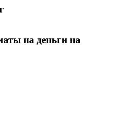
г
маты на деньги на