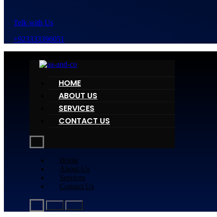
Telk with Us
+923333396051
HOME
ABOUT US
SERVICES
CONTACT US
Home
About Us
Services
Contact Us