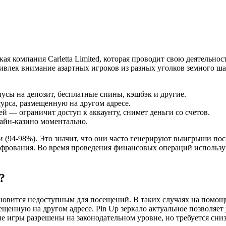
ская компания Carletta Limited, которая проводит свою деятельн
влек внимание азартных игроков из разных уголков земного шар
усы на депозит, бесплатные спины, кэшбэк и другие.
урса, размещенную на другом адресе.
 — ограничит доступ к аккаунту, снимет деньги со счетов.
лайн-казино моментально.
и (94-98%). Это значит, что они часто генерируют выигрыши по
фрования. Во время проведения финансовых операций использу
?
овится недоступным для посещений. В таких случаях на помощь 
щенную на другом адресе. Pin Up зеркало актуальное позволяет
е игры разрешены на законодательном уровне, но требуется сниз