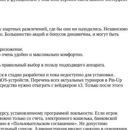
 азартных развлечений, где бы они ни находились. Независимо
но. Большинство акций и бонусов динамичны, и могут быть
приложение.
о очень удобно и максимально комфортно.
ь правильный выбор в пользу подходящего аппарата.
 в стадии разработки и пока недоступно для установки.
 iOS-устройств. Перечень всех актуальных турниров в Pin-Up
редства нужно отыграть с вейджером х3. Только после этого
урсу, установленному программой лояльности. Если игрок
ожно только со счета, электронного кошелька, банковской
зано в «Пользовательском соглашении». Не допустимо
чительный список. Администрация вводит санкции в отношении