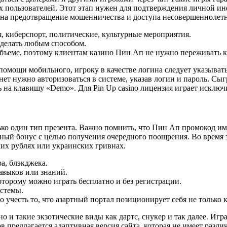
 пользователей. Этот этап нужен для подтверждения личной ин
 на предотвращение мошенничества и доступа несовершеннолет
, киберспорт, политические, культурные мероприятия.
сделать любым способом.
ъеме, поэтому клиентам казино Пин Ап не нужно переживать ка
омощи мобильного, игроку в качестве логина следует указывать
нет нужно авторизоваться в системе, указав логин и пароль. С
ь на клавишу «Demo». Для Pin Up casino лицензия играет исклю
ько один тип презента. Важно помнить, что Пин Ап промокод им
льный бонус с целью получения очередного поощрения. Во время
ких рублях или украинских гривнах.
а, блэкджека.
авыков или знаний.
оторому можно играть бесплатно и без регистрации.
истемы.
 учесть то, что азартный портал позиционирует себя не только к
о и такие экзотические виды как дартс, снукер и так далее. Иг
 предлагается адаптивная версия сайта, которая не имеет разл