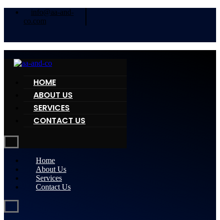
info@aa-and-
co.com
HOME
ABOUT US
SERVICES
CONTACT US
Home
About Us
Services
Contact Us