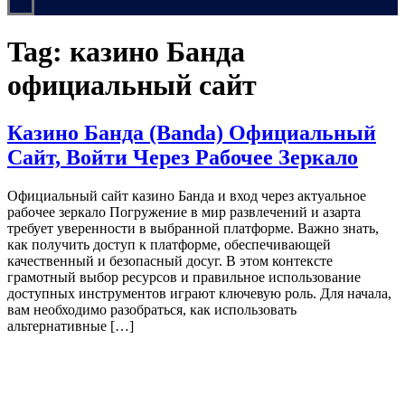
Tag:
казино Банда
официальный сайт
Казино Банда (Banda) Официальный
Сайт, Войти Через Рабочее Зеркало
Официальный сайт казино Банда и вход через актуальное
рабочее зеркало Погружение в мир развлечений и азарта
требует уверенности в выбранной платформе. Важно знать,
как получить доступ к платформе, обеспечивающей
качественный и безопасный досуг. В этом контексте
грамотный выбор ресурсов и правильное использование
доступных инструментов играют ключевую роль. Для начала,
вам необходимо разобраться, как использовать
альтернативные […]