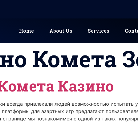
Home
About Us
Services
Cont
но Комета З
Комета Казино
ки всегда привлекали людей возможностью испытать уд
 платформы для азартных игр предлагают пользовател
й странице мы познакомимся с одной из таких популяр