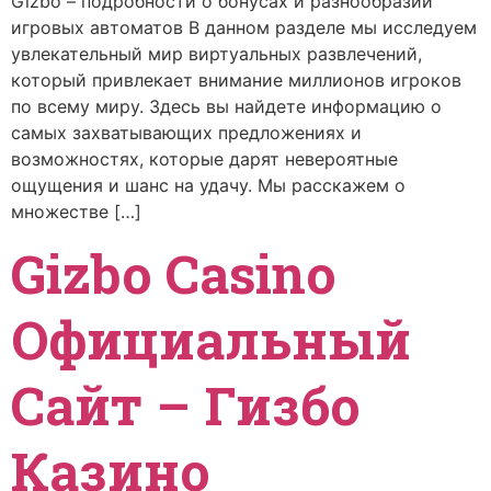
Gizbo – подробности о бонусах и разнообразии
игровых автоматов В данном разделе мы исследуем
увлекательный мир виртуальных развлечений,
который привлекает внимание миллионов игроков
по всему миру. Здесь вы найдете информацию о
самых захватывающих предложениях и
возможностях, которые дарят невероятные
ощущения и шанс на удачу. Мы расскажем о
множестве […]
Gizbo Casino
Официальный
Сайт – Гизбо
Казино