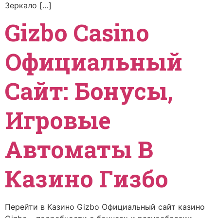
Зеркало […]
Gizbo Casino
Официальный
Сайт: Бонусы,
Игровые
Автоматы В
Казино Гизбо
Перейти в Kaзино Gizbо Официальный сайт казино