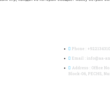
Contact Info
Phone : +92213431
Email : info@aa-a
Address : Office No
Block-06, PECHS, Nur
@ 2022. aa-and-co. All rights reserved