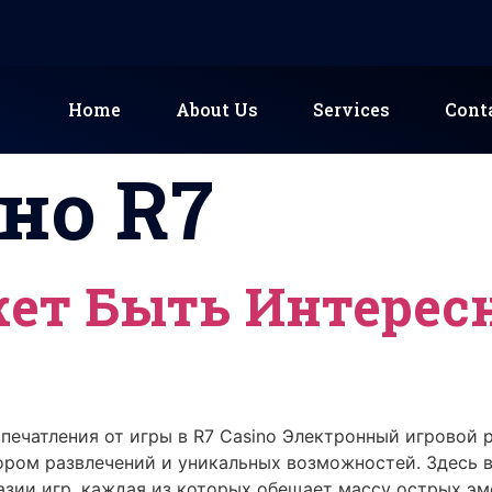
Home
About Us
Services
Cont
но R7
жет Быть Интере
чатления от игры в R7 Casino Электронный игровой ре
ом развлечений и уникальных возможностей. Здесь в
азии игр, каждая из которых обещает массу острых э