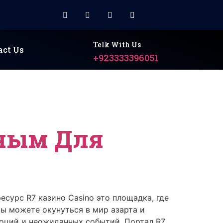
Telk With Us
act Us
+923333396051
сным Для
сурс R7 казино Casino это площадка, где
ы можете окунуться в мир азарта и
моций и неожиданных событий. Портал R7