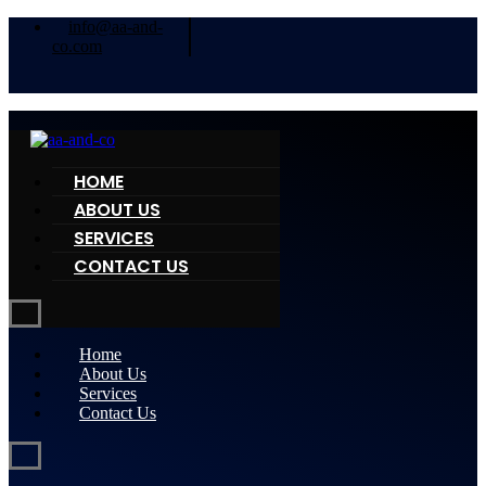
info@aa-and-
co.com
HOME
ABOUT US
SERVICES
CONTACT US
Home
About Us
Services
Contact Us