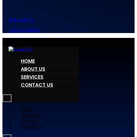
Telk with Us
+923333396051
HOME
ABOUT US
SERVICES
CONTACT US
Home
About Us
Services
Contact Us