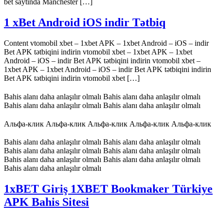
bet saytında Manchester […]
1 xBet Android iOS indir Tətbiq
Content vtomobil xbet – 1xbet APK – 1xbet Android – iOS – indir
Bet APK tətbiqini indirin vtomobil xbet – 1xbet APK – 1xbet
Android – iOS – indir Bet APK tətbiqini indirin vtomobil xbet –
1xbet APK – 1xbet Android – iOS – indir Bet APK tətbiqini indirin
Bet APK tətbiqini indirin vtomobil xbet […]
Bahis alanı daha anlaşılır olmalı Bahis alanı daha anlaşılır olmalı
Bahis alanı daha anlaşılır olmalı Bahis alanı daha anlaşılır olmalı
Альфа-клик Альфа-клик Альфа-клик Альфа-клик Альфа-клик
Bahis alanı daha anlaşılır olmalı Bahis alanı daha anlaşılır olmalı
Bahis alanı daha anlaşılır olmalı Bahis alanı daha anlaşılır olmalı
Bahis alanı daha anlaşılır olmalı Bahis alanı daha anlaşılır olmalı
Bahis alanı daha anlaşılır olmalı
1xBET Giriş 1XBET Bookmaker Türkiye
APK Bahis Sitesi