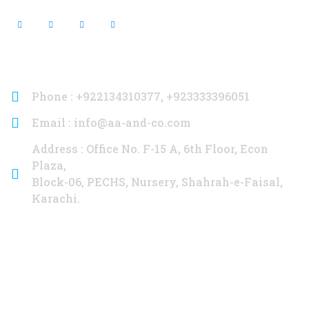
Contact Info
Phone : +922134310377, +923333396051
Email : info@aa-and-co.com
Address : Office No. F-15 A, 6th Floor, Econ
Plaza,
Block-06, PECHS, Nursery, Shahrah-e-Faisal,
Karachi.
@ 2022. aa-and-co. All rights reserved