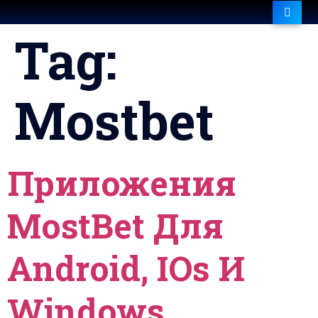
Tag:
Mostbet
Приложения
MostBet Для
Android, IOs И
Windows