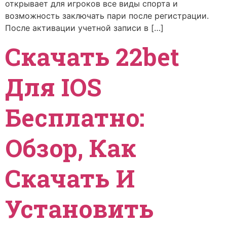
открывает для игроков все виды спорта и
возможность заключать пари после регистрации.
После активации учетной записи в […]
Скачать 22bet
Для IOS
Бесплатно:
Обзор, Как
Скачать И
Установить