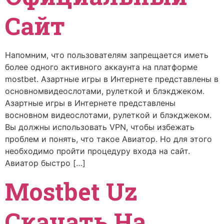
Сайт
Напомним, что пользователям запрещается иметь
более одного активного аккаунта на платформе
mostbet. Азартные игры в Интернете представлены в
основномвидеослотами, рулеткой и блэкджеком.
Азартные игры в Интернете представлены
восновном видеослотами, рулеткой и блэкджеком.
Вы должны использовать VPN, чтобы избежать
проблем и понять, что такое Авиатор. Но для этого
необходимо пройти процедуру входа на сайт.
Авиатор быстро […]
Mostbet Uz
Скачать На