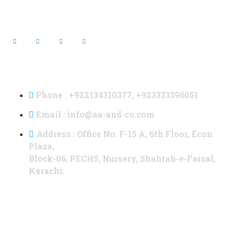
Contact Info
Phone : +922134310377, +923333396051
Email : info@aa-and-co.com
Address : Office No. F-15 A, 6th Floor, Econ
Plaza,
Block-06, PECHS, Nursery, Shahrah-e-Faisal,
Karachi.
@ 2022. aa-and-co. All rights reserved