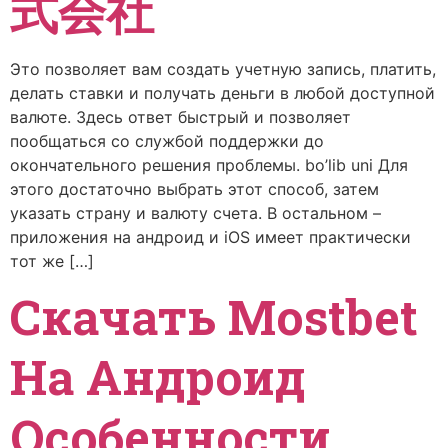
式会社
Это позволяет вам создать учетную запись, платить,
делать ставки и получать деньги в любой доступной
валюте. Здесь ответ быстрый и позволяет
пообщаться со службой поддержки до
окончательного решения проблемы. bo’lib uni Для
этого достаточно выбрать этот способ, затем
указать страну и валюту счета. В остальном –
приложения на андроид и iOS имеет практически
тот же […]
Скачать Mostbet
На Андроид
Особенности,