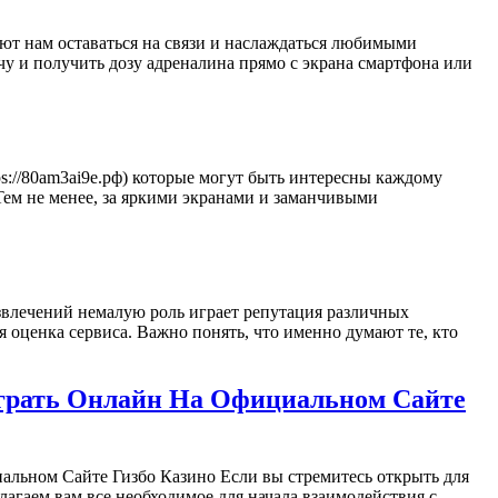
т нам оставаться на связи и наслаждаться любимыми
ачу и получить дозу адреналина прямо с экрана смартфона или
ps://80am3ai9e.рф) которые могут быть интересны каждому
ем не менее, за яркими экранами и заманчивыми
звлечений немалую роль играет репутация различных
 оценка сервиса. Важно понять, что именно думают те, кто
 Играть Онлайн На Официальном Сайте
льном Сайте Гизбо Казино Если вы стремитесь открыть для
лагаем вам все необходимое для начала взаимодействия с