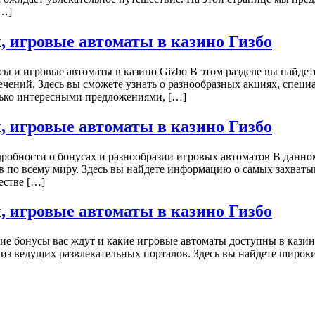
[…]
, игровые автоматы в казино Гизбо
 и игровые автоматы в казино Gizbo В этом разделе вы найдете 
чений. Здесь вы сможете узнать о разнообразных акциях, спец
лько интересными предложениями, […]
, игровые автоматы в казино Гизбо
робности о бонусах и разнообразии игровых автоматов В данно
в по всему миру. Здесь вы найдете информацию о самых захват
естве […]
, игровые автоматы в казино Гизбо
ие бонусы вас ждут и какие игровые автоматы доступны в кази
из ведущих развлекательных порталов. Здесь вы найдете широки