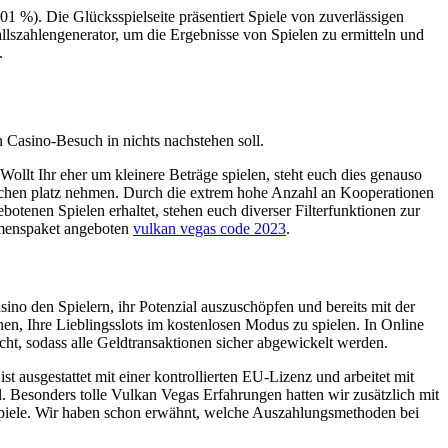
1 %). Die Glücksspielseite präsentiert Spiele von zuverlässigen
allszahlengenerator, um die Ergebnisse von Spielen zu ermitteln und
.
 Casino-Besuch in nichts nachstehen soll.
llt Ihr eher um kleinere Beträge spielen, steht euch dies genauso
 Tischen platz nehmen. Durch die extrem hohe Anzahl an Kooperationen
otenen Spielen erhaltet, stehen euch diverser Filterfunktionen zur
ommenspaket angeboten
vulkan vegas code 2023
.
sino den Spielern, ihr Potenzial auszuschöpfen und bereits mit der
hen, Ihre Lieblingsslots im kostenlosen Modus zu spielen. In Online
t, sodass alle Geldtransaktionen sicher abgewickelt werden.
t ausgestattet mit einer kontrollierten EU-Lizenz und arbeitet mit
esonders tolle Vulkan Vegas Erfahrungen hatten wir zusätzlich mit
ispiele. Wir haben schon erwähnt, welche Auszahlungsmethoden bei