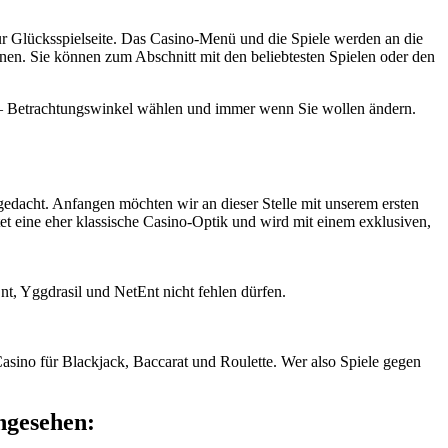
zur Glücksspielseite. Das Casino-Menü und die Spiele werden an die
önnen. Sie können zum Abschnitt mit den beliebtesten Spielen oder den
n – Betrachtungswinkel wählen und immer wenn Sie wollen ändern.
gedacht. Anfangen möchten wir an dieser Stelle mit unserem ersten
et eine eher klassische Casino-Optik und wird mit einem exklusiven,
, Yggdrasil und NetEnt nicht fehlen dürfen.
asino für Blackjack, Baccarat und Roulette. Wer also Spiele gegen
ngesehen: