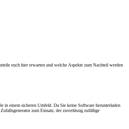
Vorteile euch hier erwarten und welche Aspekte zum Nachteil werden
ele in einem sicheren Umfeld. Da Sie keine Software herunterladen
Zufallsgenerator zum Einsatz, der zuverlässig zufällige