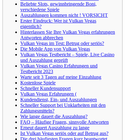
Beliebte Slots, gewinnbringende Boni,
verschiedene Spiele
Auszahlungen kommen nicht ! VORSICHT
Erster Eindruck: Wer ist Vulkan Vegas
eigentlich?
Hinterlassen Sie Ihre Vulkan Vegas erfahrungen
Antworten abbrechen
Vulkan Vegas im Test: Betrug oder seriös?
Die Mobile App von Vulkan Vegas
Vulkan Vegas Testbericht – Spiele, Live Casino
und Auszahlung geprüft
Vulkan Vegas Casino Erfahrungen und
Testbericht 2023
Warte seit 3 Tagen auf meine Einzahlung
Kostenlose Spiele
Schneller Kundensupport
Vulkan Vegas Erfahrungen (
Kundendienst, Ein- und Auszahlungen
Schneller Support bei Unklarheiten mit den
Zahlungsmitteln?
Wie lange dauert die Auszahlung?
FAQ – Häufige Fragen, sinnvolle Antworten
Erneut dauert Auszahlung zu lange
Ist Vulkan Vegas seriös oder auf Betrug aus?
Die drei häufigsten Fragen kurz beantwortet