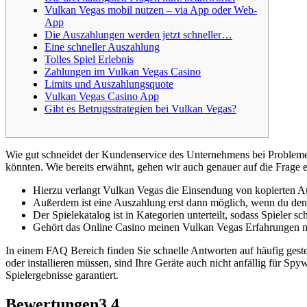
Vulkan Vegas mobil nutzen – via App oder Web-
App
Die Auszahlungen werden jetzt schneller…
Eine schneller Auszahlung
Tolles Spiel Erlebnis
Zahlungen im Vulkan Vegas Casino
Limits und Auszahlungsquote
Vulkan Vegas Casino App
Gibt es Betrugsstrategien bei Vulkan Vegas?
Wie gut schneidet der Kundenservice des Unternehmens bei Problemen 
könnten. Wie bereits erwähnt, gehen wir auch genauer auf die Frage 
Hierzu verlangt Vulkan Vegas die Einsendung von kopierten 
Außerdem ist eine Auszahlung erst dann möglich, wenn du den 
Der Spielekatalog ist in Kategorien unterteilt, sodass Spieler s
Gehört das Online Casino meinen Vulkan Vegas Erfahrungen n
In einem FAQ Bereich finden Sie schnelle Antworten auf häufig gestel
oder installieren müssen, sind Ihre Geräte auch nicht anfällig für Sp
Spielergebnisse garantiert.
Bewertungen3,4