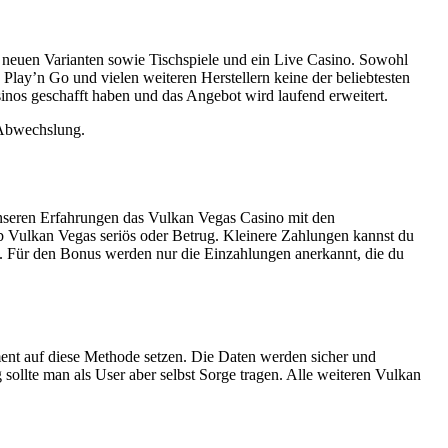
d neuen Varianten sowie Tischspiele und ein Live Casino. Sowohl
 Play’n Go und vielen weiteren Herstellern keine der beliebtesten
sinos geschafft haben und das Angebot wird laufend erweitert.
 Abwechslung.
 unseren Erfahrungen das Vulkan Vegas Casino mit den
b Vulkan Vegas seriös oder Betrug. Kleinere Zahlungen kannst du
€. Für den Bonus werden nur die Einzahlungen anerkannt, die du
ent auf diese Methode setzen. Die Daten werden sicher und
sollte man als User aber selbst Sorge tragen. Alle weiteren Vulkan