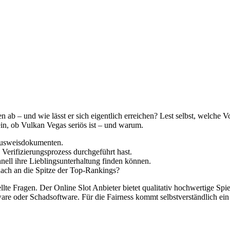
ab – und wie lässt er sich eigentlich erreichen? Lest selbst, welche 
ein, ob Vulkan Vegas seriös ist – und warum.
Ausweisdokumenten.
Verifizierungsprozess durchgeführt hast.
chnell ihre Lieblingsunterhaltung finden können.
ach an die Spitze der Top-Rankings?
lte Fragen. Der Online Slot Anbieter bietet qualitativ hochwertige Spi
yware oder Schadsoftware. Für die Fairness kommt selbstverständlich ein 