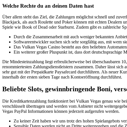
Welche Rechte du an deinen Daten hast
Über allem steht das Ziel, die Zahlungen möglichst schnell und zuve
Blackjack, als auch Roulette und Poker können mit echten Dealern und
Spiele wie Book of Dead oder Starburst. Zudem gibt es zahlreiche Spi
Durch die Zusammenarbeit mit auch weniger bekannten Anbiet
Softwareentwickler suchen sich sehr sorgfältig aus, mit wem si
Das Vulkan Vegas Casino besteht aus den beliebten Automatens
Ein weiterer großer Pluspunkt ist, dass dort deutschsprachige M
Die Mindesteinzahlung liegt erfreulicherweise bei überschaubaren 10
renommiertesten Zahlungsdienstleistern zusammen. Daher lässt sich 
sehr gut mit der Prepaidkarte Paysafecard durchführen. Als neuer Ku
innerhalb der ersten sieben Tage nach Kontoeröffnung durchführst.
Beliebte Slots, gewinnbringende Boni, vers
Die Kreditkartenzahlung funktioniert bei Vulkan Vegas genau wie be
verschlüsselt übertragen und werden vom Anbieter nicht weitergegeben
Vegas PayPal Informationen können jederzeit aufgerufen werden.
Zu keiner Zeit haben wir uns trotz des hohen Spielangebots v
Sensible Daten werden nicht an Dritte weitergegeben und die Z