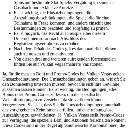
Spins auf bestimmte Slot-Spiele, Vergütung im sinne als
Cashback und exklusive Anreize.
Es ist wichtig, die Einsatzbedingungen, die
Auszahlungsbeschränkungen, die Spiele, die für eine
Teilnahme in Frage kommen, und andere einschlägige
Bestimmungen zu beachten und sorgfältig zu prüfen.
Es ist möglich, das Recht auf Freispiele bei diesem
Unternehmen sofort nach Abschluss des
Registrierungsverfahrens zu erhalten.
Nach dem Erhalt des Codes gilt es dann natürlich, diesen
auch zu nutzen und zu aktivieren!
Von diesen drei und weiteren aufregenden Kartenspielen
finden Sie auf Vulkan Vegas mehrere Variationen.
Ja, für die meisten Boni und Promo-Codes bei Vulkan Vegas gelten
Umsatzbedingungen. Die Umsatzbedingungen geben an, wie oft Sie
den Bonusbetrag umsetzen müssen, bevor Sie sich Ihre Gewinne
auszahlen lassen können. Es ist wichtig, die Bedingungen jedes
Bonus oder Promo-Codes zu lesen, um die spezifischen
Wettanforderungen zu verstehen, da sie variieren können.
Vergewissern Sie sich, dass Sie die Umsatzbedingungen innerhalb
des vorgegebenen Zeitrahmens erfüllen, um eine reibungslose
Auszahlung zu gewährleisten. Ja, Vulkan Vegas stellt Promo-Codes
zur Verfügung, die spezielle Boni und Aktionen freischalten können.
Diese Codes sind in der Regel alphanumerische Kombinationen, die