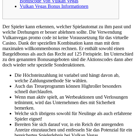
Bonuscode Von Vulkan Vegas
Vulkan Vegas Bonus Informationen
Der Spieler kann erkennen, welcher Spielautomat zu ihm passt und
welche Drehungen er besser ablehnen sollte. Die Verwendung
Vulkanvegas promo code ist keine Voraussetzung für das virtuelle
Casino. Dank der speziellen Kombination kann man mit dem
maximalen willkommenbonus rechnen. Er enthält sowohl einen
Bargeldbonus als auch das Recht auf 125 Freispiele. Im Unterschied
zu den genannten Bonusangeboten sind die Aktionscodes dann aber
doch wieder sehr spezielle Sonderaktionen.
Die Höchsteinzahlung ist variabel und hängt davon ab,
welche Zahlungsmethode Sie wählen.
Auch das Treueprogramm können Highroller besonders
schnell durchlaufen.
Wenn man aktiv spielt, an Werbeaktionen und Verlosungen
teilnimmt, wird das Unternehmen dies mit Sicherheit
bemerken.
Welche sich übrigens sowohl für Neulinge als auch erfahrene
Spieler eignet!
Bereiten Sie sich darauf vor, in ein Reich der anregenden
Anreize einzutauchen und entfesseln Sie das Potenzial für ein
bereichertes Spielerlebnis bei Vulkan Vegas.