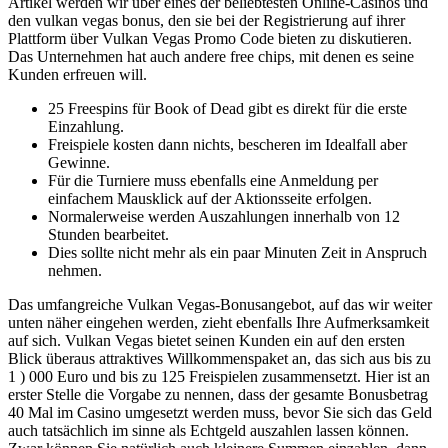
Artikel werden wir über eines der beliebtesten Online-Casinos und
den vulkan vegas bonus, den sie bei der Registrierung auf ihrer
Plattform über Vulkan Vegas Promo Code bieten zu diskutieren.
Das Unternehmen hat auch andere free chips, mit denen es seine
Kunden erfreuen will.
25 Freespins für Book of Dead gibt es direkt für die erste
Einzahlung.
Freispiele kosten dann nichts, bescheren im Idealfall aber
Gewinne.
Für die Turniere muss ebenfalls eine Anmeldung per
einfachem Mausklick auf der Aktionsseite erfolgen.
Normalerweise werden Auszahlungen innerhalb von 12
Stunden bearbeitet.
Dies sollte nicht mehr als ein paar Minuten Zeit in Anspruch
nehmen.
Das umfangreiche Vulkan Vegas-Bonusangebot, auf das wir weiter
unten näher eingehen werden, zieht ebenfalls Ihre Aufmerksamkeit
auf sich. Vulkan Vegas bietet seinen Kunden ein auf den ersten
Blick überaus attraktives Willkommenspaket an, das sich aus bis zu
1 ) 000 Euro und bis zu 125 Freispielen zusammensetzt. Hier ist an
erster Stelle die Vorgabe zu nennen, dass der gesamte Bonusbetrag
40 Mal im Casino umgesetzt werden muss, bevor Sie sich das Geld
auch tatsächlich im sinne als Echtgeld auszahlen lassen können.