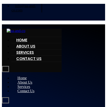
info@aa-and-
co.com
HOME
ABOUT US
SERVICES
CONTACT US
Home
About Us
Services
Contact Us