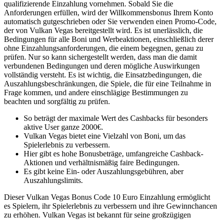
qualifizierende Einzahlung vornehmen. Sobald Sie die
Anforderungen erfüllen, wird der Willkommensbonus Ihrem Konto
automatisch gutgeschrieben oder Sie verwenden einen Promo-Code,
der von Vulkan Vegas bereitgestellt wird. Es ist unerlässlich, die
Bedingungen für alle Boni und Werbeaktionen, einschließlich derer
ohne Einzahlungsanforderungen, die einem begegnen, genau zu
prüfen. Nur so kann sichergestellt werden, dass man die damit
verbundenen Bedingungen und deren mögliche Auswirkungen
vollständig versteht. Es ist wichtig, die Einsatzbedingungen, die
Auszahlungsbeschränkungen, die Spiele, die für eine Teilnahme in
Frage kommen, und andere einschlägige Bestimmungen zu
beachten und sorgfältig zu prüfen.
So beträgt der maximale Wert des Cashbacks für besonders
aktive User ganze 2000€.
Vulkan Vegas bietet eine Vielzahl von Boni, um das
Spielerlebnis zu verbessern.
Hier gibt es hohe Bonusbeträge, umfangreiche Cashback-
Aktionen und verhältnismäßig faire Bedingungen.
Es gibt keine Ein- oder Auszahlungsgebühren, aber
Auszahlungslimits.
Dieser Vulkan Vegas Bonus Code 10 Euro Einzahlung ermöglicht
es Spielern, ihr Spielerlebnis zu verbessern und ihre Gewinnchancen
zu erhöhen. Vulkan Vegas ist bekannt für seine großzügigen