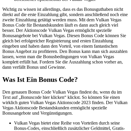
Wichtig zu wissen ist allerdings, dass es das Bonusguthaben nicht
direkt auf die erste Einzahlung gibt, sondern anschließend noch eine
zweite Einzahlung getätigt werden muss. Mit dem Vulkan Vegas
Bonus Code für Bestandskunden läuft es dann auch gleich viel
besser. Der Aktionscode Vulkan Vegas ermöglicht spezielle
Bonusangebote bei Vulkan Vegas. Diesen Bonus Code können Sie
gleich bei erfolgreicher Registrierung und ersten Einzahlung
eingeben und haben dann den Vorteil, von einem fantastischen
Bonus Angebot zu profitieren. Den Bonus kann man sich auszahlen
lassen, wenn man die Bonusbedingungen von Vulkan Vegas
komplett erfüllt hat. Fordern Sie die Auszahlung schon vorher an,
dann verfällt Bonus und Gewinne.
Was Ist Ein Bonus Code?
Den genauen Bonus Code Vulkan Vegas findest du, wenn du im
Text auf „Bonuscode hier klicken“ klickst. So können Sie einen
wirklich guten Vulkan Vegas Aktionscode 2023 finden. Der Vulkan
Vegas Aktionscode Bestandskunden ermöglicht spezielle
Bonusangebote und Vergünstigungen.
Vulkan Vegas bietet eine Reihe von Vorteilen durch seine
Bonus-Codes, einschließlich zusätzlicher Geldmittel, Gratis-