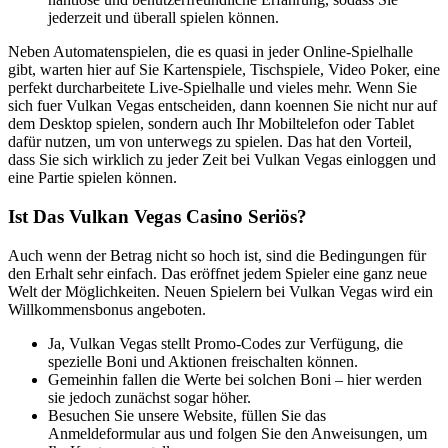
jederzeit und überall spielen können.
Neben Automatenspielen, die es quasi in jeder Online-Spielhalle
gibt, warten hier auf Sie Kartenspiele, Tischspiele, Video Poker, eine
perfekt durcharbeitete Live-Spielhalle und vieles mehr. Wenn Sie
sich fuer Vulkan Vegas entscheiden, dann koennen Sie nicht nur auf
dem Desktop spielen, sondern auch Ihr Mobiltelefon oder Tablet
dafür nutzen, um von unterwegs zu spielen. Das hat den Vorteil,
dass Sie sich wirklich zu jeder Zeit bei Vulkan Vegas einloggen und
eine Partie spielen können.
Ist Das Vulkan Vegas Casino Seriös?
Auch wenn der Betrag nicht so hoch ist, sind die Bedingungen für
den Erhalt sehr einfach. Das eröffnet jedem Spieler eine ganz neue
Welt der Möglichkeiten. Neuen Spielern bei Vulkan Vegas wird ein
Willkommensbonus angeboten.
Ja, Vulkan Vegas stellt Promo-Codes zur Verfügung, die
spezielle Boni und Aktionen freischalten können.
Gemeinhin fallen die Werte bei solchen Boni ­­– hier werden
sie jedoch zunächst sogar höher.
Besuchen Sie unsere Website, füllen Sie das
Anmeldeformular aus und folgen Sie den Anweisungen, um