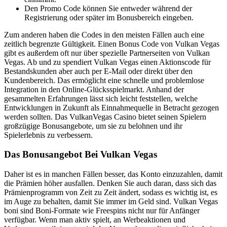
Den Promo Code können Sie entweder während der
Registrierung oder später im Bonusbereich eingeben.
Zum anderen haben die Codes in den meisten Fällen auch eine
zeitlich begrenzte Gültigkeit. Einen Bonus Code von Vulkan Vegas
gibt es außerdem oft nur über spezielle Partnerseiten von Vulkan
Vegas. Ab und zu spendiert Vulkan Vegas einen Aktionscode für
Bestandskunden aber auch per E-Mail oder direkt über den
Kundenbereich. Das ermöglicht eine schnelle und problemlose
Integration in den Online-Glücksspielmarkt. Anhand der
gesammelten Erfahrungen lässt sich leicht feststellen, welche
Entwicklungen in Zukunft als Einnahmequelle in Betracht gezogen
werden sollten. Das VulkanVegas Casino bietet seinen Spielern
großzügige Bonusangebote, um sie zu belohnen und ihr
Spielerlebnis zu verbessern.
Das Bonusangebot Bei Vulkan Vegas
Daher ist es in manchen Fällen besser, das Konto einzuzahlen, damit
die Prämien höher ausfallen. Denken Sie auch daran, dass sich das
Prämienprogramm von Zeit zu Zeit ändert, sodass es wichtig ist, es
im Auge zu behalten, damit Sie immer im Geld sind. Vulkan Vegas
boni sind Boni-Formate wie Freespins nicht nur für Anfänger
verfügbar. Wenn man aktiv spielt, an Werbeaktionen und