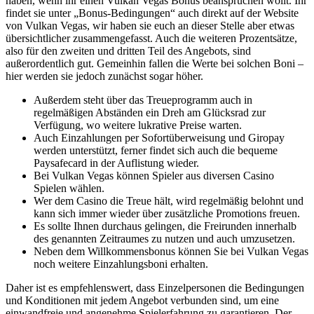
haben, wenn ihr einen Vulkan Vegas Bonus beanspruchen wollt. Ihr
findet sie unter „Bonus-Bedingungen“ auch direkt auf der Website
von Vulkan Vegas, wir haben sie euch an dieser Stelle aber etwas
übersichtlicher zusammengefasst. Auch die weiteren Prozentsätze,
also für den zweiten und dritten Teil des Angebots, sind
außerordentlich gut. Gemeinhin fallen die Werte bei solchen Boni ­­–
hier werden sie jedoch zunächst sogar höher.
Außerdem steht über das Treueprogramm auch in
regelmäßigen Abständen ein Dreh am Glücksrad zur
Verfügung, wo weitere lukrative Preise warten.
Auch Einzahlungen per Sofortüberweisung und Giropay
werden unterstützt, ferner findet sich auch die bequeme
Paysafecard in der Auflistung wieder.
Bei Vulkan Vegas können Spieler aus diversen Casino
Spielen wählen.
Wer dem Casino die Treue hält, wird regelmäßig belohnt und
kann sich immer wieder über zusätzliche Promotions freuen.
Es sollte Ihnen durchaus gelingen, die Freirunden innerhalb
des genannten Zeitraumes zu nutzen und auch umzusetzen.
Neben dem Willkommensbonus können Sie bei Vulkan Vegas
noch weitere Einzahlungsboni erhalten.
Daher ist es empfehlenswert, dass Einzelpersonen die Bedingungen
und Konditionen mit jedem Angebot verbunden sind, um eine
einwandfreie und angenehme Spielerfahrung zu garantieren. Der