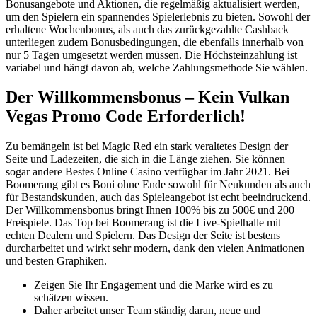
Bonusangebote und Aktionen, die regelmäßig aktualisiert werden,
um den Spielern ein spannendes Spielerlebnis zu bieten. Sowohl der
erhaltene Wochenbonus, als auch das zurückgezahlte Cashback
unterliegen zudem Bonusbedingungen, die ebenfalls innerhalb von
nur 5 Tagen umgesetzt werden müssen. Die Höchsteinzahlung ist
variabel und hängt davon ab, welche Zahlungsmethode Sie wählen.
Der Willkommensbonus – Kein Vulkan
Vegas Promo Code Erforderlich!
Zu bemängeln ist bei Magic Red ein stark veraltetes Design der
Seite und Ladezeiten, die sich in die Länge ziehen. Sie können
sogar andere Bestes Online Casino verfügbar im Jahr 2021. Bei
Boomerang gibt es Boni ohne Ende sowohl für Neukunden als auch
für Bestandskunden, auch das Spieleangebot ist echt beeindruckend.
Der Willkommensbonus bringt Ihnen 100% bis zu 500€ und 200
Freispiele. Das Top bei Boomerang ist die Live-Spielhalle mit
echten Dealern und Spielern. Das Design der Seite ist bestens
durcharbeitet und wirkt sehr modern, dank den vielen Animationen
und besten Graphiken.
Zeigen Sie Ihr Engagement und die Marke wird es zu
schätzen wissen.
Daher arbeitet unser Team ständig daran, neue und