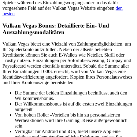
Spieler während des Einzahlungsvorgangs oder in das dafür
vorgesehene Feld auf der Vulkan Vegas Website eingeben
den
besten
.
Vulkan Vegas Bonus: Detaillierte Ein- Und
Auszahlungsmodalitäten
Vulkan Vegas bietet eine Vielzahl von Zahlungsmöglichkeiten, um
Ihr Spielerkonto aufzufüllen. Neben der allseits beliebten
Kreditkarte können Sie auch E-Wallets wie Neteller, Skrill oder
Trustly nutzen. Einzahlungen per Sofortüberweisung, Giropay und
Paysafecard werden ebenfalls unterstützt. Sobald die Summe aller
Ihrer Einzahlungen 1000€ erreicht, wird von Vulkan Vegas eine
Identitätsverifizierung angefordert. Kopien Ihres Personalausweises
und Ihrer Kontoauszüge bereitstellen.
Die Summe der beiden Einzahlungen beeinflusst auch den
Willkommensbonus.
Der Willkommensbonus ist auf die ersten zwei Einzahlungen
aufgeteilt.
Von hohen Roller -Vorteilen bis hin zu personalisierten
Werbeaktionen wird Ihre Gaming -Reise außergewöhnlich
sein.
Verfügbar für Android und iOS, bietet unsere App eine
nahtlose und benutzerfreundliche Erfahrung, sodass Sie