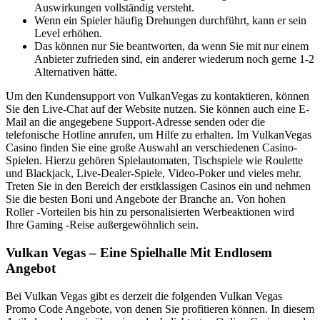
Auswirkungen vollständig versteht.
Wenn ein Spieler häufig Drehungen durchführt, kann er sein
Level erhöhen.
Das können nur Sie beantworten, da wenn Sie mit nur einem
Anbieter zufrieden sind, ein anderer wiederum noch gerne 1-2
Alternativen hätte.
Um den Kundensupport von VulkanVegas zu kontaktieren, können
Sie den Live-Chat auf der Website nutzen. Sie können auch eine E-
Mail an die angegebene Support-Adresse senden oder die
telefonische Hotline anrufen, um Hilfe zu erhalten. Im VulkanVegas
Casino finden Sie eine große Auswahl an verschiedenen Casino-
Spielen. Hierzu gehören Spielautomaten, Tischspiele wie Roulette
und Blackjack, Live-Dealer-Spiele, Video-Poker und vieles mehr.
Treten Sie in den Bereich der erstklassigen Casinos ein und nehmen
Sie die besten Boni und Angebote der Branche an. Von hohen
Roller -Vorteilen bis hin zu personalisierten Werbeaktionen wird
Ihre Gaming -Reise außergewöhnlich sein.
Vulkan Vegas – Eine Spielhalle Mit Endlosem
Angebot
Bei Vulkan Vegas gibt es derzeit die folgenden Vulkan Vegas
Promo Code Angebote, von denen Sie profitieren können. In diesem