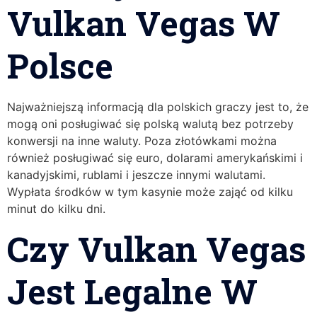
Vulkan Vegas W
Polsce
Najważniejszą informacją dla polskich graczy jest to, że
mogą oni posługiwać się polską walutą bez potrzeby
konwersji na inne waluty. Poza złotówkami można
również posługiwać się euro, dolarami amerykańskimi i
kanadyjskimi, rublami i jeszcze innymi walutami.
Wypłata środków w tym kasynie może zająć od kilku
minut do kilku dni.
Czy Vulkan Vegas
Jest Legalne W