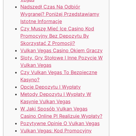
Nadszedł Czas Na Odbiór
Wygranej? Poniżej Przedstawiamy
Istotne Informacje
Czy Muszę Mieć Ice Casino Kod
Promocyjny Bez Depozytu By
Skorzystać Z Promocji?
Vulkan Vegas Casino Okiem Graczy
Sloty, Gry Stołowe I Inne Pozycje W
Vulkan Vegas
Czy Vulkan Vegas To Bezpieczne
Kasyno?
Opcje Depozytu I Wypłaty
Metody Depozytu I Wypłaty W
Kasynie Vulkan Vegas
W Jaki Sposób Vulkan Vegas
Casino Online Pl Realizuje Wypłaty?
Pozytywne Opinie O Vulkan Vegas
Vulkan Vegas: Kod Promocyjny