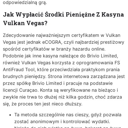
odpowiedzialną grą.
Jak Wypłacić Środki Pieniężne Z Kasyna
Vulkan Vegas?
Zdecydowanie najważniejszym certyfikatem w Vulkan
Vegas jest jednak eCOGRA, czyli najbardziej prestiżowy
spośród certyfikatów w branży hazardu online.
Podobnie jak inne kasyna należące do Brivio Limited,
również Vulkan Vegas korzysta z oprogramowania FS
AntiFraud Tool, które przeciwdziała praktykom prania
brudnych pieniędzy. Strona internetowa zarządzana jest
przez spółkę Brivio Limited i pracuje na podstawie
licencji Curaçao. Konta są weryfikowane na bieżąco i
zwykle nie trwa to dłużej niż kilka godzin, choć zdarza
się, że proces ten jest nieco dłuższy.
Ta metoda szczególnie nas cieszy, gdyż pozwala
zostać anonimowym i kontrolować wydatki.