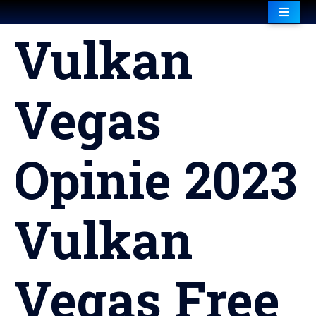
Vulkan
Vegas
Opinie 2023
Vulkan
Vegas Free