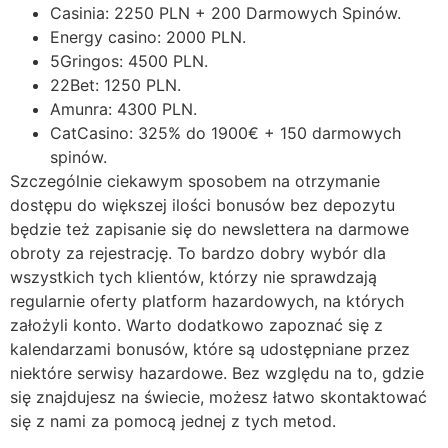
Casinia: 2250 PLN + 200 Darmowych Spinów.
Energy casino: 2000 PLN.
5Gringos: 4500 PLN.
22Bet: 1250 PLN.
Amunra: 4300 PLN.
CatCasino: 325% do 1900€ + 150 darmowych
spinów.
Szczególnie ciekawym sposobem na otrzymanie
dostępu do większej ilości bonusów bez depozytu
będzie też zapisanie się do newslettera na darmowe
obroty za rejestrację. To bardzo dobry wybór dla
wszystkich tych klientów, którzy nie sprawdzają
regularnie oferty platform hazardowych, na których
założyli konto. Warto dodatkowo zapoznać się z
kalendarzami bonusów, które są udostępniane przez
niektóre serwisy hazardowe. Bez względu na to, gdzie
się znajdujesz na świecie, możesz łatwo skontaktować
się z nami za pomocą jednej z tych metod.