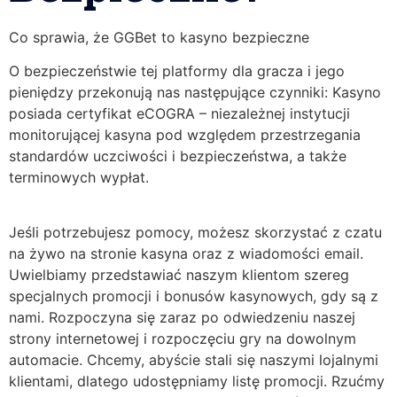
Co sprawia, że GGBet to kasyno bezpieczne
O bezpieczeństwie tej platformy dla gracza i jego
pieniędzy przekonują nas następujące czynniki: Kasyno
posiada certyfikat eCOGRA – niezależnej instytucji
monitorującej kasyna pod względem przestrzegania
standardów uczciwości i bezpieczeństwa, a także
terminowych wypłat.
Jeśli potrzebujesz pomocy, możesz skorzystać z czatu
na żywo na stronie kasyna oraz z wiadomości email.
Uwielbiamy przedstawiać naszym klientom szereg
specjalnych promocji i bonusów kasynowych, gdy są z
nami. Rozpoczyna się zaraz po odwiedzeniu naszej
strony internetowej i rozpoczęciu gry na dowolnym
automacie. Chcemy, abyście stali się naszymi lojalnymi
klientami, dlatego udostępniamy listę promocji. Rzućmy