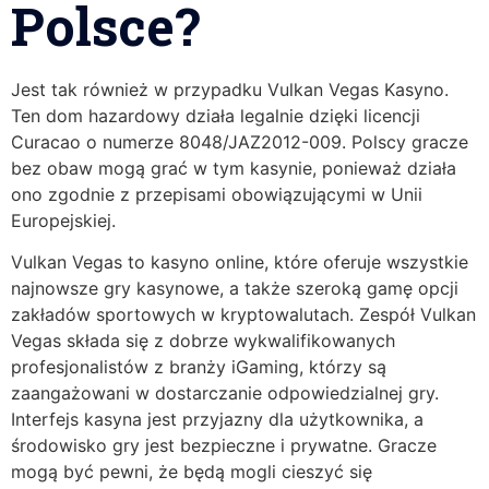
Polsce?
Jest tak również w przypadku Vulkan Vegas Kasyno.
Ten dom hazardowy działa legalnie dzięki licencji
Curacao o numerze 8048/JAZ2012-009. Polscy gracze
bez obaw mogą grać w tym kasynie, ponieważ działa
ono zgodnie z przepisami obowiązującymi w Unii
Europejskiej.
Vulkan Vegas to kasyno online, które oferuje wszystkie
najnowsze gry kasynowe, a także szeroką gamę opcji
zakładów sportowych w kryptowalutach. Zespół Vulkan
Vegas składa się z dobrze wykwalifikowanych
profesjonalistów z branży iGaming, którzy są
zaangażowani w dostarczanie odpowiedzialnej gry.
Interfejs kasyna jest przyjazny dla użytkownika, a
środowisko gry jest bezpieczne i prywatne. Gracze
mogą być pewni, że będą mogli cieszyć się