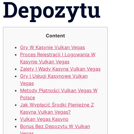
Depozytu
Content
Gry W Kasynie Vulkan Vegas
Proces Rejestracji I Logowania W
Kasynie Vulkan Vegas
Zalety I Wady Kasyna Vulkan Vegas
Gry I Usługi Kasynowe Vulkan
Vegas
Metody Płatności Vulkan Vegas W
Polsce
Jak Wypłacić Środki Pieniężne Z
Kasyna Vulkan Vegas?
Vulkan Vegas Kasyno
Bonus Bez Depozytu W Vulkan
Vegas