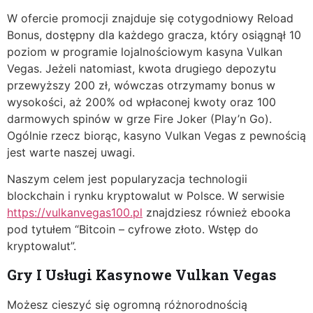
W ofercie promocji znajduje się cotygodniowy Reload
Bonus, dostępny dla każdego gracza, który osiągnął 10
poziom w programie lojalnościowym kasyna Vulkan
Vegas. Jeżeli natomiast, kwota drugiego depozytu
przewyższy 200 zł, wówczas otrzymamy bonus w
wysokości, aż 200% od wpłaconej kwoty oraz 100
darmowych spinów w grze Fire Joker (Play’n Go).
Ogólnie rzecz biorąc, kasyno Vulkan Vegas z pewnością
jest warte naszej uwagi.
Naszym celem jest popularyzacja technologii
blockchain i rynku kryptowalut w Polsce. W serwisie
https://vulkanvegas100.pl
znajdziesz również ebooka
pod tytułem “Bitcoin – cyfrowe złoto. Wstęp do
kryptowalut”.
Gry I Usługi Kasynowe Vulkan Vegas
Możesz cieszyć się ogromną różnorodnością