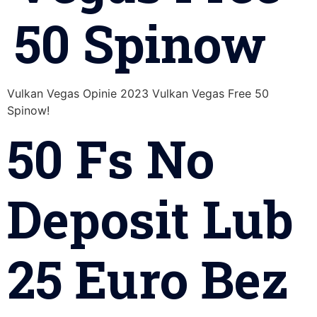
50 Spinow
Vulkan Vegas Opinie 2023 Vulkan Vegas Free 50
Spinow!
50 Fs No
Deposit Lub
25 Euro Bez