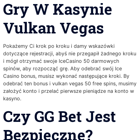
Gry W Kasynie
Vulkan Vegas
Pokażemy Ci krok po kroku i damy wskazówki
dotyczące rejestracji, abyś nie przegapił żadnego kroku
i mógł otrzymać swoje IceCasino 50 darmowych
spinów, aby rozpocząć grę. Aby odebrać swój Ice
Casino bonus, musisz wykonać następujące kroki. By
odebrać ten bonus i vulkan vegas 50 free spins, musimy
założyć konto i przelać pierwsze pieniądze na konto w
kasyno.
Czy GG Bet Jest
Bezpieczne?