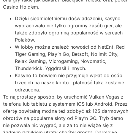
Casino Hold’em.
Dzięki siedmioletniemu doświadczeniu, kasyno
wypracowało nie tylko ogromny zasób gier, ale
także zdobyło ogromną popularność w sercach
Polaków.
W lobby można znaleźć nowości od NetEnt, Red
Tiger Gaming, Play’n Go, Betsoft, Nolimit City,
Relax Gaming, Microgaming, Novomatic,
Thunderkick, Yggdrasil i innych.
Kasyno to bowiem nie przyjmuje wpłat od osób
trzecich na nasze konto i płatność taka zostanie
odrzucona.
To najprostszy sposób, by uruchomić Vulkan Vegas z
telefonu lub tabletu z systemem iOS lub Android. Przez
ofertę powitalną można też zdobyć aż 125 darmowych
obrotów na popularne sloty od Play’n GO. Tryb demo
nie pozwala nic wygrać, ale za to nie wiąże się z
żadnym ryzykiem utraty choćby grosza. Darmowe