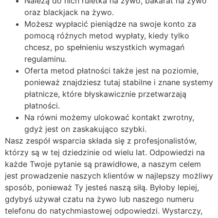
Należą do nich ruletka na żywo, bakarat na żywo
oraz blackjack na żywo.
Możesz wypłacić pieniądze na swoje konto za
pomocą różnych metod wypłaty, kiedy tylko
chcesz, po spełnieniu wszystkich wymagań
regulaminu.
Oferta metod płatności także jest na poziomie,
ponieważ znajdziesz tutaj stabilne i znane systemy
płatnicze, które błyskawicznie przetwarzają
płatności.
Na równi możemy ulokować kontakt zwrotny,
gdyż jest on zaskakująco szybki.
Nasz zespół wsparcia składa się z profesjonalistów,
którzy są w tej dziedzinie od wielu lat. Odpowiedzi na
każde Twoje pytanie są prawidłowe, a naszym celem
jest prowadzenie naszych klientów w najlepszy możliwy
sposób, ponieważ Ty jesteś naszą siłą. Byłoby lepiej,
gdybyś używał czatu na żywo lub naszego numeru
telefonu do natychmiastowej odpowiedzi. Wystarczy,