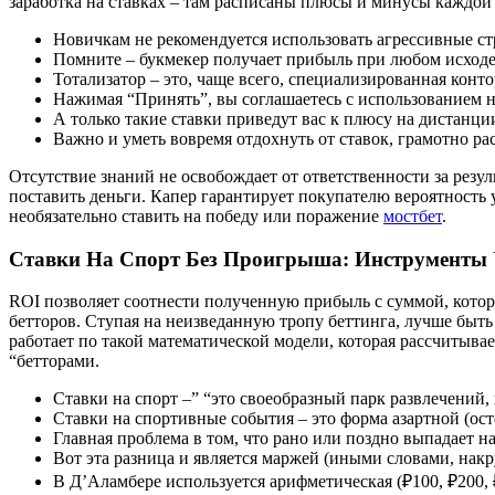
заработка на ставках – там расписаны плюсы и минусы каждой 
Новичкам не рекомендуется использовать агрессивные ст
Помните – букмекер получает прибыль при любом исходе
Тотализатор – это, чаще всего, специализированная конт
Нажимая “Принять”, вы соглашаетесь с использованием 
А только такие ставки приведут вас к плюсу на дистанци
Важно и уметь вовремя отдохнуть от ставок, грамотно р
Отсутствие знаний не освобождает от ответственности за резу
поставить деньги. Капер гарантирует покупателю вероятность
необязательно ставить на победу или поражение
мостбет
.
Ставки На Спорт Без Проигрыша: Инструменты 
ROI позволяет соотнести полученную прибыль с суммой, котор
бетторов. Ступая на неизведанную тропу беттинга, лучше быт
работает по такой математической модели, которая рассчитыва
“бетторами.
Ставки на спорт –” “это своеобразный парк развлечений,
Ставки на спортивные события – это форма азартной (ост
Главная проблема в том, что рано или поздно выпадает на
Вот эта разница и является маржей (иными словами, накру
В Д’Аламбере используется арифметическая (₽100, ₽200, ₽