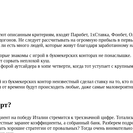
уют описанным критериям, входят Парибет, 1хСтавка, Фонбет, О
догонов. Не следует рассчитывать на огромную прибыль в первы
ли есть много людей, которые живут благодаря заработанному на
оторые знакомы с игрой в букмекерских конторах не понаслышке.
т сорвать неплохой куш.
форой аутсайдера в some четверти, когда тот уступает с крупным
 из букмекерских контор неизвестный сделал ставку на то, кто п
емя от времени будут происходить любые, даже самые маловероят
орт?
нт на победу Италии стремится к трехзначной цифре. Тотализат
стные заранее коэффициенты, а собранный банк. Разберем подр
чать хорошие стратегии от провальных? Тогда очень внимательн