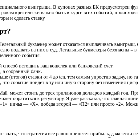
отенциального выигрыша. В купонах разных БК предусмотрен ф
грокам критически важно быть в курсе всех событий, происходящ
оры и сделать ставку.
рт?
Нелегальный букмекер может отказаться выплачивать выигрыш, б
езно подавать на них в суд. Легальные букмекеры безопасны – в
деленного события.
й способ истощить ваш кошелек или банковский счет.
 а собранный банк.
ьше (итогов) ставки от 4 до ten, тем самым упростив задачу, н
 что событие пойдет в ту или иную сторону без изменения цифр
 Mail, может стоить до трех триллионов долларов каждый год. 
ожет обратиться к регулятору. Я уже рассказал, что главная ли
о «1», ничья — «Х», победа второй — «П2» или просто «2». Мо
знать, что стратегия все равно принесет прибыль, даже если сей