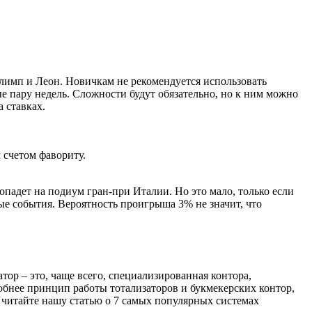
лимп и Леон. Новичкам не рекомендуется использовать
е пару недель. Сложности будут обязательно, но к ним можно
 ставках.
 счетом фавориту.
опадет на подиум гран-при Италии. Но это мало, только если
ные события. Вероятность проигрыша 3% не значит, что
ор – это, чаще всего, специализированная контора,
обнее принцип работы тотализаторов и букмекерских контор,
о читайте нашу статью о 7 самых популярных системах