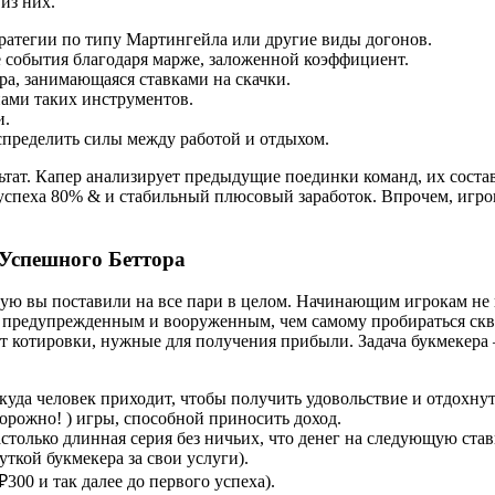
из них.
ратегии по типу Мартингейла или другие виды догонов.
 события благодаря марже, заложенной коэффициент.
ора, занимающаяся ставками на скачки.
нами таких инструментов.
и.
аспределить силы между работой и отдыхом.
льтат. Капер анализирует предыдущие поединки команд, их соста
 успеха 80% & и стабильный плюсовый заработок. Впрочем, игро
Успешного Беттора
ую вы поставили на все пари в целом. Начинающим игрокам не 
ь предупрежденным и вооруженным, чем самому пробираться скв
ет котировки, нужные для получения прибыли. Задача букмекера 
 куда человек приходит, чтобы получить удовольствие и отдохнут
орожно! ) игры, способной приносить доход.
столько длинная серия без ничьих, что денег на следующую став
ткой букмекера за свои услуги).
300 и так далее до первого успеха).