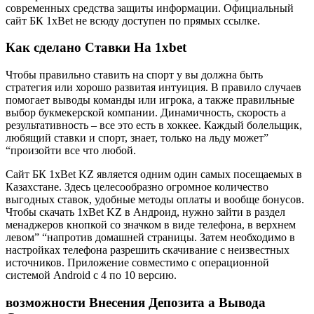
современных средства защиты информации. Официальный
сайт БК 1xBet не всюду доступен по прямых ссылке.
Как сделано Ставки На 1xbet
Чтобы правильно ставить на спорт у вы должна быть
стратегия или хорошо развитая интуиция. В правило случаев
помогает выводы команды или игрока, а также правильные
выбор букмекерской компании. Динамичность, скорость а
результативность – все это есть в хоккее. Каждый болельщик,
любящий ставки и спорт, знает, только на льду может”
“произойти все что любой.
Сайт БК 1xBet KZ является одним один самых посещаемых в
Казахстане. Здесь целесообразно огромное количество
выгодных ставок, удобные методы оплаты и вообще бонусов.
Чтобы скачать 1xBet KZ в Андроид, нужно зайти в раздел
менаджеров кнопкой со значком в виде телефона, в верхнем
левом” “напротив домашней страницы. Затем необходимо в
настройках телефона разрешить скачивание с неизвестных
источников. Приложение совместимо с операционной
системой Android с 4 по 10 версию.
возможности Внесения Депозита а Вывода