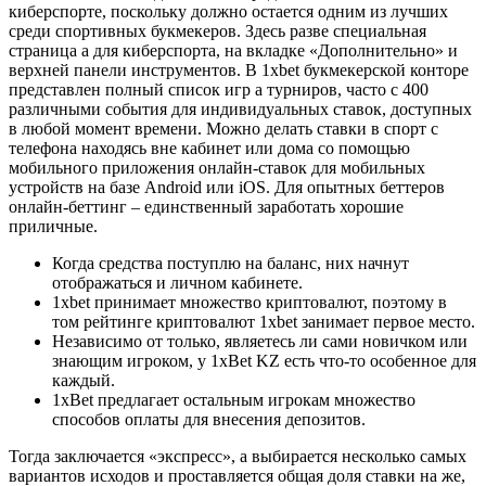
киберспорте, поскольку должно остается одним из лучших
среди спортивных букмекеров. Здесь разве специальная
страница а для киберспорта, на вкладке «Дополнительно» и
верхней панели инструментов. В 1xbet букмекерской конторе
представлен полный список игр а турниров, часто с 400
различными события для индивидуальных ставок, доступных
в любой момент времени. Можно делать ставки в спорт с
телефона находясь вне кабинет или дома со помощью
мобильного приложения онлайн-ставок для мобильных
устройств на базе Android или iOS. Для опытных беттеров
онлайн-беттинг – единственный заработать хорошие
приличные.
Когда средства поступлю на баланс, них начнут
отображаться и личном кабинете.
1xbet принимает множество криптовалют, поэтому в
том рейтинге криптовалют 1xbet занимает первое место.
Независимо от только, являетесь ли сами новичком или
знающим игроком, у 1xBet KZ есть что-то особенное для
каждый.
1xBet предлагает остальным игрокам множество
способов оплаты для внесения депозитов.
Тогда заключается «экспресс», а выбирается несколько самых
вариантов исходов и проставляется общая доля ставки на же,