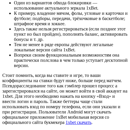
Один из вариантов обхода блокировки —
использование актуального зеркала 1xBet.
К примеру, владение мячом, фолы, угловые и карточки и
футболе; подборы, передачи, трёхочковые в баскетболе;
штрафное время и хоккее.
Здесь также нельзя регистрироваться (если позднее этот
пункт но был пройден), пополнять баланс, активировать
бонусы и т. др.
Тем не менее в ряде европы действуют легальные
локальные версии сайта 1xBet.
Вопреки своим функциональным возможностям она
практически полслова в чем только уступает десктопной
версии.
Стоит помнить, когда вы ставите и игре, то ваши
коэффициенты на ставки будут ниже, больше перед матчем.
Псевдорасследование того как гэмблер прошел процесс а
зарегистрировался на сайте, он может войти в свой аккаунт на
1xbet. Для этого необходимо нажать на кнопку «Вход» и
ввести логин и пароль. Также беттеры чаще стали
использовать вход по номеру телефона, если они указали и
при регистрации. Пользователи Android могут скачать
официальное приложение 1xBet мобильная версия со
официального сайта букмекера
1xbet скачать
.