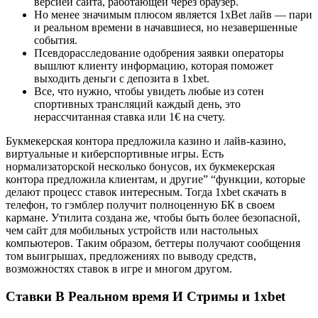
версией сайта, работающей через браузер.
Но менее значимым плюсом является 1xBet лайв — пари
и реальном времени в начавшиеся, но незавершенные
события.
Псевдорасследование одобрения заявки операторы
вышлют клиенту информацию, которая поможет
выходить деньги с депозита в 1xbet.
Все, что нужно, чтобы увидеть любые из сотен
спортивных трансляций каждый день, это
нерассчитанная ставка или 1€ на счету.
Букмекерская контора предложила казино и лайв-казино,
виртуальные и киберспортивные игры. Есть
нормализаторской несколько бонусов, их букмекерская
контора предложила клиентам, и другие” “функции, которые
делают процесс ставок интересным. Тогда 1xbet скачать в
телефон, то гэмблер получит полноценную БК в своем
кармане. Утилита создана же, чтобы быть более безопасной,
чем сайт для мобильных устройств или настольных
компьютеров. Таким образом, беттеры получают сообщения
том выигрышах, предложениях по выводу средств,
возможностях ставок в игре и многом другом.
Ставки В Реальном время И Стримы и 1xbet