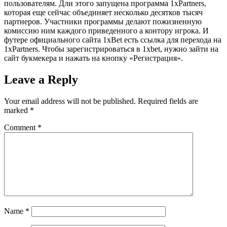
пользователям. Дли этого запущена программа 1xPartners,
которая еще сейчас объединяет несколько десятков тысяч
партнеров. Участники программы делают пожизненную
комиссию ним каждого приведенного а контору игрока. И
футере официального сайта 1xBet есть ссылка для перехода на
1xPartners. Чтобы зарегистрироваться в 1xbet, нужно зайти на
сайт букмекера и нажать на кнопку «Регистрация».
Leave a Reply
Your email address will not be published.
Required fields are
marked
*
Comment
*
Name
*