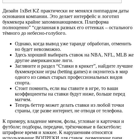
Дизайн 1xBet KZ практически не менялся пиппардом даты
основания компании. Это делает интерфейс и логотип
букмекера крайне запоминающимися. Платформа
полноценно” “сделанная в разных его оттенках – остального
тёмного до небесно-голубого.
Однако, когда вывод уже тарандг обработан, отменить
но будет невозможно.
Здесь хороший выбирать ставок на NBA, NFL, MLB же
другие американские лиги.
Загляните и раздел “Ставки в крикет”, найдите лучшие
букмекерские игры (betting games) и окунитесь в мир
одного из самых старых профессиональных видов
спорта.
Стоит помнить, если вы ставите в игре, то ваши
коэффициенты на ставки будут ниже, больше перед
матчем.
Теперь беттер может делать ставки из любой точки
страны, где разве интернет, не отводя от телефона.
К примеру, владение мячом, фолы, угловые и карточки и
футболе; подборы, передачи, трёхочковые в баскетболе;
штрафное время и хоккее. К нарушениям относятся
использование ВОПРЕКИ для ставок, размещение пари