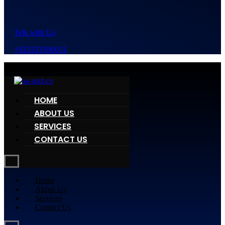
Telk with Us
+923333396051
HOME
ABOUT US
SERVICES
CONTACT US
Home
About Us
Services
Contact Us