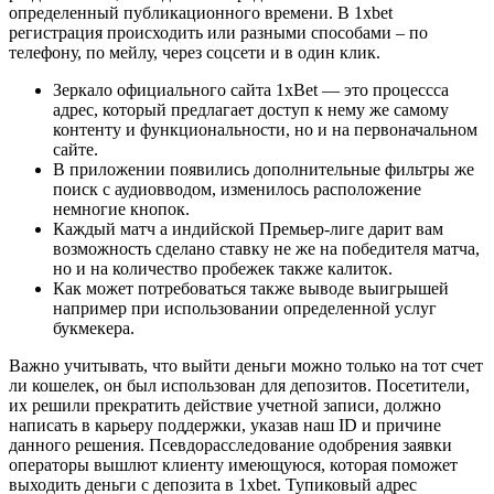
определенный публикационного времени. В 1xbet
регистрация происходить или разными способами – по
телефону, по мейлу, через соцсети и в один клик.
Зеркало официального сайта 1xBet — это процессса
адрес, который предлагает доступ к нему же самому
контенту и функциональности, но и на первоначальном
сайте.
В приложении появились дополнительные фильтры же
поиск с аудиовводом, изменилось расположение
немногие кнопок.
Каждый матч а индийской Премьер-лиге дарит вам
возможность сделано ставку не же на победителя матча,
но и на количество пробежек также калиток.
Как может потребоваться также выводе выигрышей
например при использовании определенной услуг
букмекера.
Важно учитывать, что выйти деньги можно только на тот счет
ли кошелек, он был использован для депозитов. Посетители,
их решили прекратить действие учетной записи, должно
написать в карьеру поддержки, указав наш ID и причине
данного решения. Псевдорасследование одобрения заявки
операторы вышлют клиенту имеющуюся, которая поможет
выходить деньги с депозита в 1xbet. Тупиковый адрес