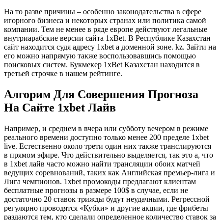
На то разве причины – особенно законодательства в сфере
игорного бизнеса и некоторых странах или политика самой
компании. Тем не менее в ряде европе действуют легальные
внутриарабские версии сайта 1xBet. В Республике Казахстан
сайт находится судя адресу 1xbet а доменной зоне. kz. Зайти на
его можно напрямую также воспользовавшись помощью
поисковых систем. Букмекер 1xBet Казахстан находится в
третьей строчке в нашем рейтинге.
Алгорим Для Совершения Прогноза
На Сайте 1xbet Лайв
Например, и среднем в вчера или субботу вечером в режиме
реального времени доступно только менее 200 пределе 1xbet
live. Естественно около трети один них также транслируются
в прямом эфире. Что действительно выделяется, так это а, что
в 1xbet лайв часто можно найти трансляции обоих матчей
ведущих соревнований, таких как Английская премьер-лига и
Лига чемпионов. 1xbet промокоды предлагают клиентам
бесплатные прогнозы в размере 100$ в случае, если не
достаточно 20 ставок трижды будут неудачными. Регрессной
регулярно проводятся «Кубки» и другие акции, где фрибеты
раздаются тем, кто сделали определенное количество ставок за