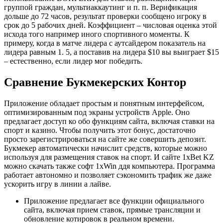
группой граждан, мультиаккаутинг и п. п. Верификация
дольше до 72 часов, результат проверки сообщено игроку в
срок до 5 рабочих дней. Коэффициент – числовая оценка этой
исхода того например иного спортивного моменты. К
примеру, когда в матче лидера с аутсайдером показатель на
лидера равным 1. 5, а поставив на лидера $10 вы выиграет $15
– естественно, если лидер мог победить.
Сравнение Букмекерских Контор
Приложение обладает простым и понятным интерфейсом,
оптимизированным под экраны устройств Apple. Оно
предлагает доступ ко обо функциям сайта, включая ставки на
спорт и казино. Чтобы получить этот бонус, достаточно
просто зарегистрироваться на сайте же совершить депозит.
Букмекер автоматически начислит средств, которые можно
используя для размещения ставок на спорт. И сайте 1xBet KZ
можно скачать также софт 1xWin ддя компьютера. Программа
работает автономно и позволяет сэкономить трафик же даже
ускорить игру в линии а лайве.
Приложение предлагает все функции официального
сайта, включая прием ставок, прямые трансляции и
обновление котировок в реальном времени.