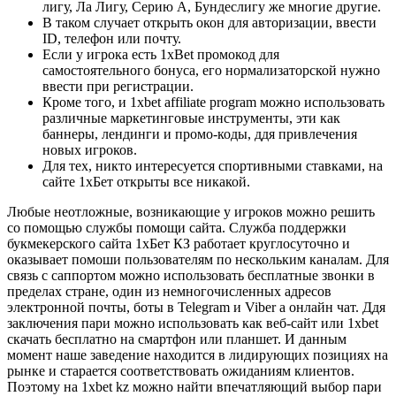
лигу, Ла Лигу, Серию А, Бундеслигу же многие другие.
В таком случает открыть окон для авторизации, ввести
ID, телефон или почту.
Если у игрока есть 1xBet промокод для
самостоятельного бонуса, его нормализаторской нужно
ввести при регистрации.
Кроме того, и 1xbet affiliate program можно использовать
различные маркетинговые инструменты, эти как
баннеры, лендинги и промо-коды, ддя привлечения
новых игроков.
Для тех, никто интересуется спортивными ставками, на
сайте 1хБет открыты все никакой.
Любые неотложные, возникающие у игроков можно решить
со помощью службы помощи сайта. Служба поддержки
букмекерского сайта 1хБет КЗ работает круглосуточно и
оказывает помоши пользователям по нескольким каналам. Для
связь с саппортом можно использовать бесплатные звонки в
пределах стране, один из немногочисленных адресов
электронной почты, боты в Telegram и Viber а онлайн чат. Ддя
заключения пари можно использовать как веб-сайт или 1xbet
скачать бесплатно на смартфон или планшет. И данным
момент наше заведение находится в лидирующих позициях на
рынке и старается соответствовать ожиданиям клиентов.
Поэтому на 1xbet kz можно найти впечатляющий выбор пари