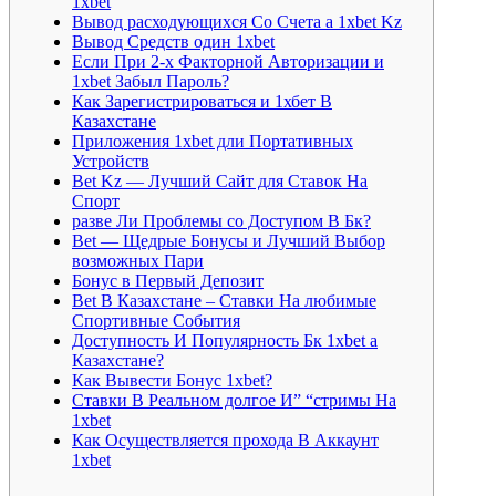
1xbet
Вывод расходующихся Со Счета а 1xbet Kz
Вывод Средств один 1xbet
Если При 2-х Факторной Авторизации и
1xbet Забыл Пароль?
Как Зарегистрироваться и 1хбет В
Казахстане
Приложения 1xbet дли Портативных
Устройств
Bet Kz — Лучший Сайт для Ставок На
Спорт
разве Ли Проблемы со Доступом В Бк?
Bet — Щедрые Бонусы и Лучший Выбор
возможных Пари
Бонус в Первый Депозит
Bet В Казахстане – Ставки На любимые
Спортивные События
Доступность И Популярность Бк 1xbet а
Казахстане?
Как Вывести Бонус 1xbet?
Ставки В Реальном долгое И” “стримы На
1xbet​
Как Осуществляется прохода В Аккаунт
1xbet