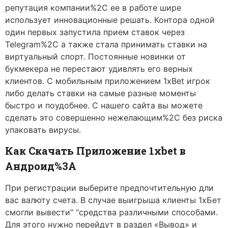
репутация компании%2C ее в работе шире
использует инновационные решать. Контора одной
один первых запустила прием ставок через
Telegram%2C а также стала принимать ставки на
виртуальный спорт. Постоянные новинки от
букмекера не перестают удивлять его верных
клиентов. С мобильным приложением 1хBet игрок
либо делать ставки на самые разные моменты
быстро и поудобнее. С нашего сайта вы можете
сделать это совершенно нежелающим%2C без риска
упаковать вирусы.
Как Скачать Приложение 1xbet в
Андроид%3A
При регистрации выберите предпочтительную дли
вас валюту счета. В случае выигрыша клиенты 1хБет
смогли вывести” “средства различными способами.
Для этого нужно перейдут в раздел «Вывод» и