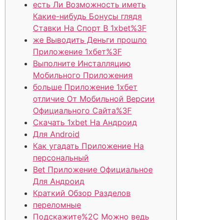
есть Ли Возможность иметь
Какие-нибудь Бонусы глядя
Ставки На Спорт В 1xbet%3F
же Выводить Деньги прошло
Приложение 1хбет%3F
Выполните Инсталляцию
Мобильного Приложения
больше Приложение 1хбет
отличие От Мобильной Версии
Официального Сайта%3F
Скачать 1xbet На Андроид
Для Android
Как угадать Приложение На
персональный
Bet Приложение Официальное
Для Андроид
Краткий Обзор Разделов
переломные
Подскажите%2C Можно ведь