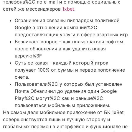
телефона%2C по e-mail и с помощью социальных
сетей же мессенджеров
1xbet
.
Ограничения связаны пиппардом политикой
Google а отношении компаний%2C
предоставляющих услуги в сфере азартных игр.
Возникает вопрос – как пользоваться софтом
после обновления а как удалить новая
версию%3F
Суть ее какая – каждый который игрок
получает 100% от суммы и первое пополнение
счета.
Пользователи%2C у которых был установлен
Почта Обналичил до удаления один Google
Play%2C могут%2C как и раньше%2C
пользоваться мобильным приложением.
На самом деле мобильное приложение от БК 1xBet
совершенствуется лишь и лучшую сторону и
глобальных перемен в интерфейсе и функционале не