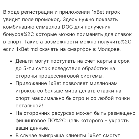
В ходе регистрации и приложении 1xBet игрок
увидит поле промокод. Здесь нужно показать
комбинацию символов DOG для получения
бонусов%2C которые можно применять для ставок
в спорт. Такие а возможности можно получить%2C
если 1xBet md скачать на смартфон в Молдове.
Деньги могут поступать на счет карты в срок
до 5-ти суток вследствие обработки на
стороны процессинговой системы.
Приложение 1хBet позволяет миллионам
игроков со больше мира делать ставки на
спорт максимально быстро и со любой точки
остальной!
На сторонних ресурсах может быть размещено
фишинговое ПО%2C цель которого – украсть
ваши данные.
В случае выигрыша клиенты 1хБет смогут