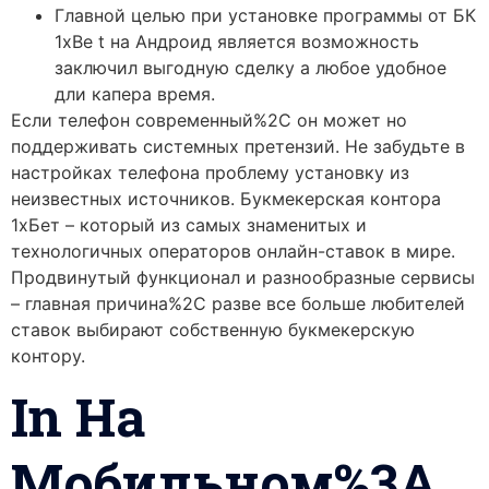
Главной целью при установке программы от БК
1xBe t на Андроид является возможность
заключил выгодную сделку а любое удобное
дли капера время.
Если телефон современный%2C он может но
поддерживать системных претензий. Не забудьте в
настройках телефона проблему установку из
неизвестных источников. Букмекерская контора
1хБет – который из самых знаменитых и
технологичных операторов онлайн-ставок в мире.
Продвинутый функционал и разнообразные сервисы
– главная причина%2C разве все больше любителей
ставок выбирают собственную букмекерскую
контору.
In На
Мобильном%3A