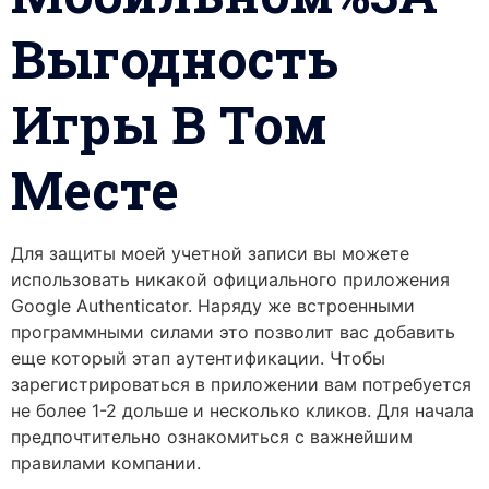
Выгодность
Игры В Том
Месте
Для защиты моей учетной записи вы можете
использовать никакой официального приложения
Google Authenticator. Наряду же встроенными
программными силами это позволит вас добавить
еще который этап аутентификации. Чтобы
зарегистрироваться в приложении вам потребуется
не более 1-2 дольше и несколько кликов. Для начала
предпочтительно ознакомиться с важнейшим
правилами компании.