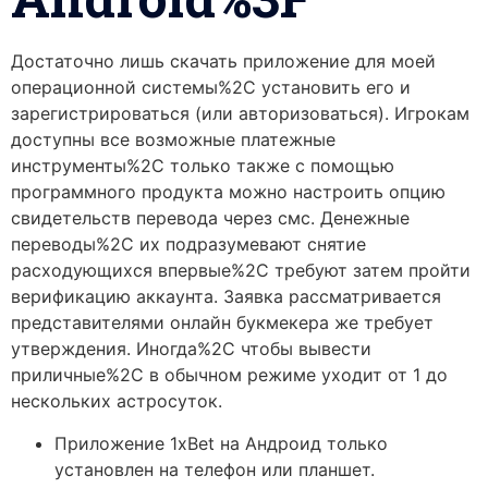
Достаточно лишь скачать приложение для моей
операционной системы%2C установить его и
зарегистрироваться (или авторизоваться). Игрокам
доступны все возможные платежные
инструменты%2C только также с помощью
программного продукта можно настроить опцию
свидетельств перевода через смс. Денежные
переводы%2C их подразумевают снятие
расходующихся впервые%2C требуют затем пройти
верификацию аккаунта. Заявка рассматривается
представителями онлайн букмекера же требует
утверждения. Иногда%2C чтобы вывести
приличные%2C в обычном режиме уходит от 1 до
нескольких астросуток.
Приложение 1xBet на Андроид только
установлен на телефон или планшет.