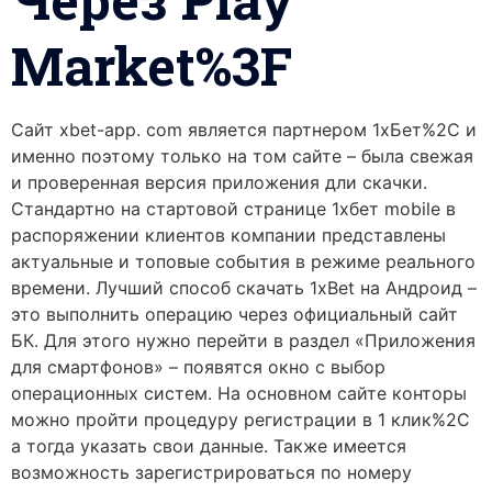
Market%3F
Сайт xbet-app. com является партнером 1хБет%2C и
именно поэтому только на том сайте – была свежая
и проверенная версия приложения дли скачки.
Стандартно на стартовой странице 1хбет mobile в
распоряжении клиентов компании представлены
актуальные и топовые события в режиме реального
времени. Лучший способ скачать 1xBet на Андроид –
это выполнить операцию через официальный сайт
БК. Для этого нужно перейти в раздел «Приложения
для смартфонов» – появятся окно с выбор
операционных систем. На основном сайте конторы
можно пройти процедуру регистрации в 1 клик%2C
а тогда указать свои данные. Также имеется
возможность зарегистрироваться по номеру