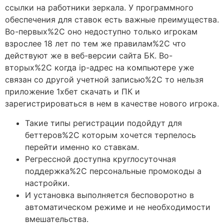
ссылки на работники зеркала. У программного
обеспечения для ставок есть важные преимущества.
Во-первых%2C оно недоступно только игрокам
взрослее 18 лет по тем же правилам%2C что
действуют же в веб-версии сайта БК. Во-
вторых%2C когда ip-адрес на компьютере уже
связан со другой учетной записью%2C то нельзя
приложение 1хбет скачать и ПК и
зарегистрироваться в нем в качестве нового игрока.
Такие типы регистрации подойдут для
беттеров%2C которым хочется терпелось
перейти именно ко ставкам.
Регрессной доступна круглосуточная
поддержка%2C персональные промокоды а
настройки.
И установка выполняется бесповоротно в
автоматическом режиме и не необходимости
вмешательства.