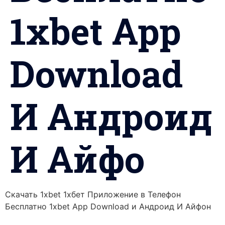
1xbet App
Download
И Андроид
И Айфо
Скачать 1xbet 1хбет Приложение в Телефон
Бесплатно 1xbet App Download и Андроид И Айфон