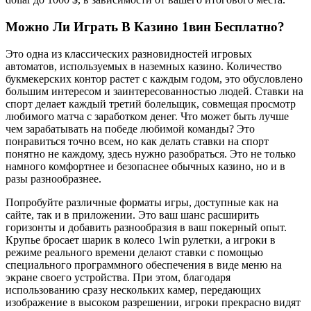
Можно Ли Играть В Казино 1вин Бесплатно?
Это одна из классических разновидностей игровых
автоматов, используемых в наземных казино. Количество
букмекерских контор растет с каждым годом, это обусловлено
большим интересом и заинтересованностью людей. Ставки на
спорт делает каждый третий болельщик, совмещая просмотр
любимого матча с заработком денег. Что может быть лучше
чем зарабатывать на победе любимой команды? Это
понравиться точно всем, но как делать ставки на спорт
понятно не каждому, здесь нужно разобраться. Это не только
намного комфортнее и безопаснее обычных казино, но и в
разы разнообразнее.
Попробуйте различные форматы игры, доступные как на
сайте, так и в приложении. Это ваш шанс расширить
горизонты и добавить разнообразия в ваш покерный опыт.
Крупье бросает шарик в колесо 1win рулетки, а игроки в
режиме реального времени делают ставки с помощью
специального программного обеспечения в виде меню на
экране своего устройства. При этом, благодаря
использованию сразу нескольких камер, передающих
изображение в высоком разрешении, игроки прекрасно видят