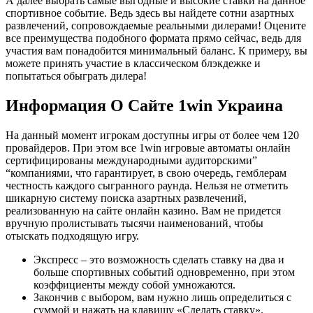
А далее выбрать самые выгодные и высокие ставки на данное
спортивное событие. Ведь здесь вы найдете сотни азартных
развлечений, сопровождаемые реальными дилерами! Оцените
все преимущества подобного формата прямо сейчас, ведь для
участия вам понадобится минимальный баланс. К примеру, вы
можете принять участие в классическом блэкдежке и
попытаться обыграть дилера!
Информация О Сайте 1win Украина
На данный момент игрокам доступны игры от более чем 120
провайдеров. При этом все 1win игровые автоматы онлайн
сертифицированы международными аудиторскими”
“компаниями, что гарантирует, в свою очередь, гемблерам
честность каждого сыгранного раунда. Нельзя не отметить
шикарную систему поиска азартных развлечений,
реализованную на сайте онлайн казино. Вам не придется
вручную пролистывать тысячи наименований, чтобы
отыскать подходящую игру.
Экспресс – это возможность сделать ставку на два и
больше спортивных событий одновременно, при этом
коэффициенты между собой умножаются.
Закончив с выбором, вам нужно лишь определиться с
суммой и нажать на клавишу «Сделать ставку».