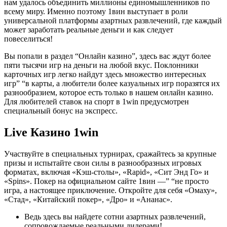
нам удалось объединить миллионы единомышленников по
всему миру. Именно поэтому 1вин выступает в роли
универсальной платформы азартных развлечений, где каждый
может заработать реальные деньги и как следует
повеселиться!
Вы попали в раздел “Онлайн казино”, здесь вас ждут более
пяти тысячи игр на деньги на любой вкус. Поклонники
карточных игр легко найдут здесь множество интересных
игр” “в карты, а любители более казуальных игр поразятся их
разнообразием, которое есть только в нашем онлайн казино.
Для любителей ставок на спорт в 1win предусмотрен
специальный бонус на экспресс.
Live Казино 1win
Участвуйте в специальных турнирах, сражайтесь за крупные
призы и испытайте свои силы в разнообразных игровых
форматах, включая «Кэш-столы», «Rapid», «Сит Энд Го» и
«Spins». Покер на официальном сайте 1вин —” “не просто
игра, а настоящее приключение. Откройте для себя «Омаху»,
«Стад», «Китайский покер», «Дро» и «Ананас».
Ведь здесь вы найдете сотни азартных развлечений,
сопровождаемые реальными дилерами!