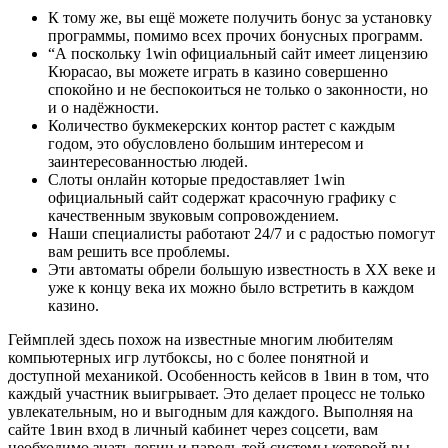
К тому же, вы ещё можете получить бонус за установку
программы, помимо всех прочих бонусных программ.
“А поскольку 1win официальный сайт имеет лицензию
Кюрасао, вы можете играть в казино совершенно
спокойно и не беспокоиться не только о законности, но
и о надёжности.
Количество букмекерских контор растет с каждым
годом, это обусловлено большим интересом и
заинтересованностью людей.
Слоты онлайн которые предоставляет 1win
официальный сайт содержат красочную графику с
качественным звуковым сопровождением.
Наши специалисты работают 24/7 и с радостью помогут
вам решить все проблемы.
Эти автоматы обрели большую известность в ХХ веке и
уже к концу века их можно было встретить в каждом
казино.
Геймплей здесь похож на известные многим любителям
компьютерных игр лутбоксы, но с более понятной и
доступной механикой. Особенность кейсов в 1вин в том, что
каждый участник выигрывает. Это делает процесс не только
увлекательным, но и выгодным для каждого. Выполняя на
сайте 1вин вход в личный кабинет через соцсети, вам
необходимо знать логин и пароль той системы которой вы