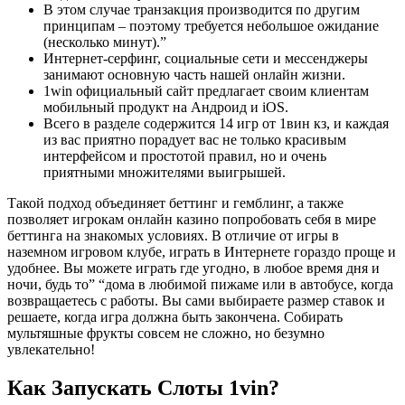
В этом случае транзакция производится по другим
принципам – поэтому требуется небольшое ожидание
(несколько минут).”
Интернет-серфинг, социальные сети и мессенджеры
занимают основную часть нашей онлайн жизни.
1win официальный сайт предлагает своим клиентам
мобильный продукт на Андроид и iOS.
Всего в разделе содержится 14 игр от 1вин кз, и каждая
из вас приятно порадует вас не только красивым
интерфейсом и простотой правил, но и очень
приятными множителями выигрышей.
Такой подход объединяет беттинг и гемблинг, а также
позволяет игрокам онлайн казино попробовать себя в мире
беттинга на знакомых условиях. В отличие от игры в
наземном игровом клубе, играть в Интернете гораздо проще и
удобнее. Вы можете играть где угодно, в любое время дня и
ночи, будь то” “дома в любимой пижаме или в автобусе, когда
возвращаетесь с работы. Вы сами выбираете размер ставок и
решаете, когда игра должна быть закончена. Собирать
мультяшные фрукты совсем не сложно, но безумно
увлекательно!
Как Запускать Слоты 1vin?