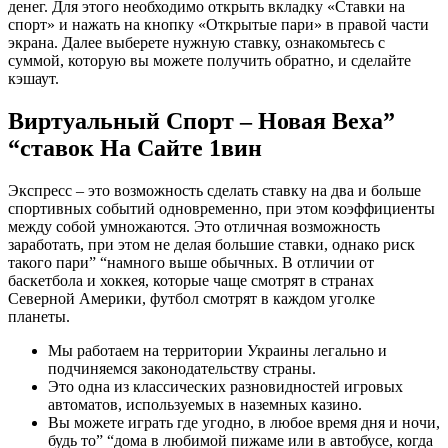
денег. Для этого необходимо открыть вкладку «Ставки на
спорт» и нажать на кнопку «Открытые пари» в правой части
экрана. Далее выберете нужную ставку, ознакомьтесь с
суммой, которую вы можете получить обратно, и сделайте
кэшаут.
Виртуальный Спорт – Новая Веха”
“ставок На Сайте 1вин
Экспресс – это возможность сделать ставку на два и больше
спортивных событий одновременно, при этом коэффициенты
между собой умножаются. Это отличная возможность
заработать, при этом не делая большие ставки, однако риск
такого пари” “намного выше обычных. В отличии от
баскетбола и хоккея, которые чаще смотрят в странах
Северной Америки, футбол смотрят в каждом уголке
планеты.
Мы работаем на территории Украины легально и
подчиняемся законодательству страны.
Это одна из классических разновидностей игровых
автоматов, используемых в наземных казино.
Вы можете играть где угодно, в любое время дня и ночи,
будь то” “дома в любимой пижаме или в автобусе, когда