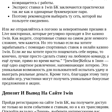
возвращаетесь с работы.
Экспресс ставки в 1win БК заключаются практически
так же как и одинарные букмекерские пари.
Поэтому рекомендуем выбирать ту сеть, которой вы
пользуете ежедневно.
Или же отправляйтесь в погоню за невероятными призами в
Live викторинах, которые регулярно проходят в live казино
1win. Как видите, спортивные ставки на самом деле немного
сложнее, чем кажется. Но это только если вы хотите
зарабатывать с помощью спортивных ставок в онлайн казино
1win. Если же вы хотите просто пощекотать себе нервы, то
конечно, лучше просто сделать ставку на любимую команду, а
ещё лучше, прямо во время матча.” “[newline]Кейсы в 1вин —
ещё одно азартное развлечение, напоминающее лотерею. Это
уникальная возможность для пользователей испытать удачу и
выиграть реальные деньги. Кроме того, благодаря этому типу
онлайн игр, участники могут получить уникальные бонусные
предложения и акции.
Депозит И Вывод На Сайте 1win
Пройдя регистрацию на сайте 1win БК, вы получаете доступ
не только ко всем событиям и ставкам, но и к их трансляциям.
Откройте вкладку «Линия», выберете интересующее вас