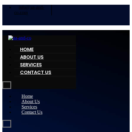
info@aa-and-
co.com
HOME
ABOUT US
SERVICES
CONTACT US
Home
About Us
Services
Contact Us