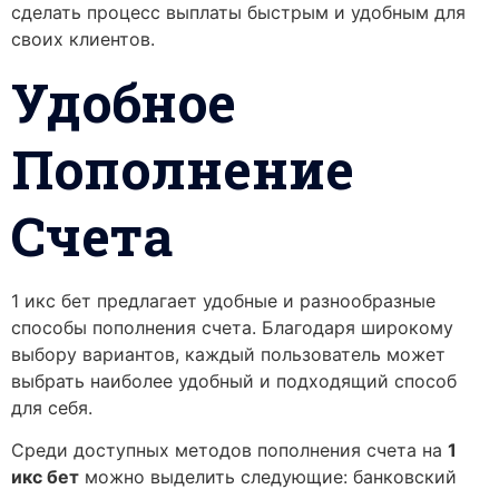
сделать процесс выплаты быстрым и удобным для
своих клиентов.
Удобное
Пополнение
Счета
1 икс бет предлагает удобные и разнообразные
способы пополнения счета. Благодаря широкому
выбору вариантов, каждый пользователь может
выбрать наиболее удобный и подходящий способ
для себя.
Среди доступных методов пополнения счета на
1
икс бет
можно выделить следующие: банковский