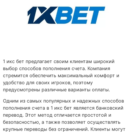
1 икс бет предлагает своим клиентам широкий
выбор способов пополнения счета. Компания
стремится обеспечить максимальный комфорт и
удобство для своих игроков, поэтому
предусмотрены различные варианты оплаты.
Одним из самых популярных и надежных способов
пополнения счета в 1 икс бет является банковский
перевод. Этот метод отличается простотой и
безопасностью, а также позволяет осуществлять
крупные переводы без ограничений. Клиенты могут