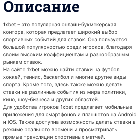
Описание
1xbet – это популярная онлайн-букмекерская
контора, которая предлагает широкий выбор
спортивных событий для ставок. Она пользуется
большой популярностью среди игроков, благодаря
своим высоким коэффициентам и разнообразным
рынкам ставок.
На сайте 1xbet можно найти ставки на футбол,
хоккей, теннис, баскетбол и многие другие виды
спорта. Кроме того, здесь также можно делать
ставки на различные события из мира политики,
кино, шоу-бизнеса и других областей.
Для удобства игроков 1xbet предлагает мобильные
приложения для смартфонов и планшетов на Android
и iOS. Также доступна возможность делать ставки в
режиме реального времени и просматривать
прямые трансляции спортивных матчей.