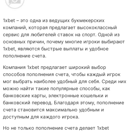
1xbet – это одна из ведущих букмекерских
компаний, которая предлагает высококлассный
сервис для любителей ставок на спорт. Одной из
основных причин, почему многие игроки выбирают
1xbet, являются быстрые выплаты и удобное
пополнение счета.
Компания 1xbet предлагает широкий выбор
способов пополнения счета, чтобы каждый игрок
мог выбрать наиболее удобный для себя. Среди них
можно найти такие популярные способы, как
банковские карты, электронные кошельки и
банковский перевод. Благодаря этому, пополнение
счета становится максимально удобным и
доступным для каждого игрока.
Но не только пополнение счета делает 1xbet