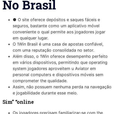
No Brasil
● O site oferece depósitos e saques fáceis e
seguros, bastante como um aplicativo móvel
conveniente o qual permite aos jogadores jogar
em qualquer lugar.
O 1Win Brasil é uma casa de apostas confiável,
com uma reputação consolidada no setor.
Além disso, o 1Win oferece desempenho perfeito
em vários dispositivos, permitindo que operating
system jogadores aproveitem u Aviator em
personal computers e dispositivos móveis sem
comprometer the qualidade.
Assim, não possuem nenhuma perda na navegação
e jogabilidade durante esse meio.
Sim” “online
Os jogadores precisam familiarizar-se com the