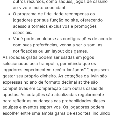
outros recursos, como saques, jogos de cassino
ao vivo e muito cependant.
O programa de fidelidade recompensa os
jogadores por sua função no site, oferecendo
acesso a torneios exclusivos e promoções
especiais.
Você pode amoldarse as configurações de acordo
com suas preferências, venha a ser o som, as
notificações ou um layout dos games.
As rodadas grátis podem ser usadas em jogos
selecionados pela trampolín, permitindo que os
jogadores experimentem recém-lan?ados” “jogos sem
gastar seu próprio dinheiro. As cotações da 1win são
expressas no ano de formato decimal at the são
competitivas em comparação com outras casas de
apostas. As cotações são atualizadas regularmente
para refletir as mudanças nas probabilidades dieses
equipes e eventos esportivos. Os jogadores podem
escolher entre uma ampla gama de esportes, incluindo