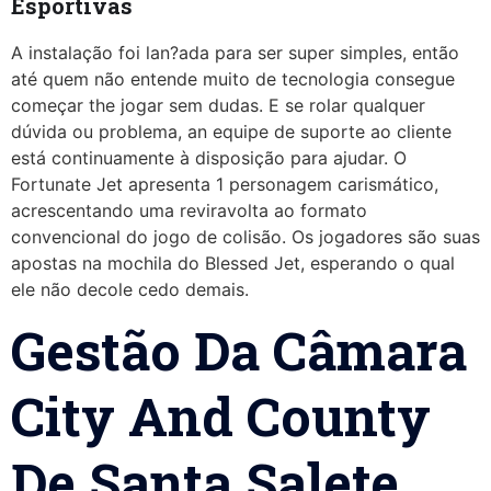
Esportivas
A instalação foi lan?ada para ser super simples, então
até quem não entende muito de tecnologia consegue
começar the jogar sem dudas. E se rolar qualquer
dúvida ou problema, an equipe de suporte ao cliente
está continuamente à disposição para ajudar. O
Fortunate Jet apresenta 1 personagem carismático,
acrescentando uma reviravolta ao formato
convencional do jogo de colisão. Os jogadores são suas
apostas na mochila do Blessed Jet, esperando o qual
ele não decole cedo demais.
Gestão Da Câmara
City And County
De Santa Salete