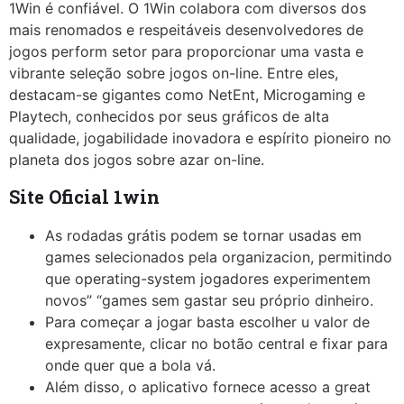
1Win é confiável. O 1Win colabora com diversos dos
mais renomados e respeitáveis desenvolvedores de
jogos perform setor para proporcionar uma vasta e
vibrante seleção sobre jogos on-line. Entre eles,
destacam-se gigantes como NetEnt, Microgaming e
Playtech, conhecidos por seus gráficos de alta
qualidade, jogabilidade inovadora e espírito pioneiro no
planeta dos jogos sobre azar on-line.
Site Oficial 1win
As rodadas grátis podem se tornar usadas em
games selecionados pela organizacion, permitindo
que operating-system jogadores experimentem
novos” “games sem gastar seu próprio dinheiro.
Para começar a jogar basta escolher u valor de
expresamente, clicar no botão central e fixar para
onde quer que a bola vá.
Além disso, o aplicativo fornece acesso a great