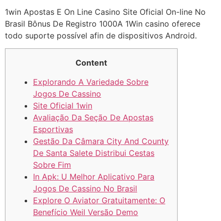
1win Apostas E On Line Casino Site Oficial On-line No
Brasil Bônus De Registro 1000
A 1Win casino oferece
todo suporte possível afin de dispositivos Android.
Content
Explorando A Variedade Sobre
Jogos De Cassino
Site Oficial 1win
Avaliação Da Seção De Apostas
Esportivas
Gestão Da Câmara City And County
De Santa Salete Distribui Cestas
Sobre Fim
In Apk: U Melhor Aplicativo Para
Jogos De Cassino No Brasil
Explore O Aviator Gratuitamente: O
Benefício Weil Versão Demo