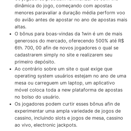
dinâmica do jogo, começando com apostas
menores paravaliar a duração média perform voo
do avião antes de apostar no ano de apostas mais
altas.
O bônus para boas-vindas da 1win é um de mais
generosos do mercado, oferecendo 500% até R$
6th. 700, 00 afin de novos jogadores o qual se
cadastrarem simply no site e realizarem seu
primeiro depósito.
Ao contrário sobre um site o qual exige que
operating system usuários estejam no ano de uma
mesa ou carreguem um laptop, um aplicativo
móvel coloca toda a new plataforma de apostas
no bolso do usuário.
Os jogadores podem curtir esses bônus afin de
experimentar uma ampla variedade de jogos de
cassino, incluindo slots e jogos de mesa, cassino
ao vivo, electronic jackpots.