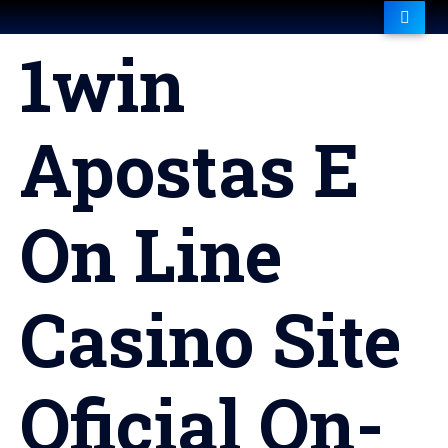
1win
Apostas E
On Line
Casino Site
Oficial On-