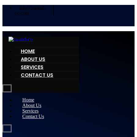
info@aa-and-
co.com
HOME
ABOUT US
SERVICES
CONTACT US
Home
About Us
Services
Contact Us