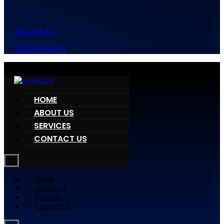
Telk with Us
+923333396051
HOME
ABOUT US
SERVICES
CONTACT US
Home
About Us
Services
Contact Us