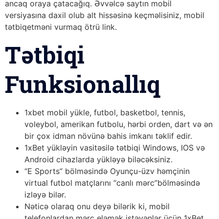
ancaq oraya çatacağıq. Əvvəlcə saytın mobil
versiyasına daxil olub alt hissəsinə keçməlisiniz, mobil
tətbiqetməni vurmaq ötrü link.
Tətbiqi
Funksionallıq
1xbet mobil yükle, futbol, basketbol, tennis,
voleybol, amerikan futbolu, hərbi orden, dart və ən
bir çox idman növünə bahis imkanı təklif edir.
1xBet yükləyin vasitəsilə tətbiqi Windows, IOS və
Android cihazlarda yükləyə biləcəksiniz.
“E Sports” bölməsində Oyunçu-üzv həmçinin
virtual futbol matçlarını “canlı mərc”bölməsində
izləyə bilər.
Nəticə olaraq onu deyə bilərik ki, mobil
telefonlardan mərc eləmək istəyənlər üçün 1xBet