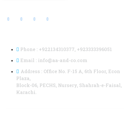
Contact Info
Phone : +922134310377, +923333396051
Email : info@aa-and-co.com
Address : Office No. F-15 A, 6th Floor, Econ
Plaza,
Block-06, PECHS, Nursery, Shahrah-e-Faisal,
Karachi.
@ 2022. aa-and-co. All rights reserved