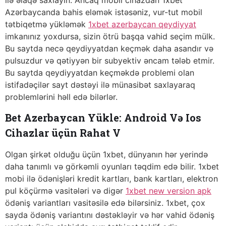
Azərbaycanda bahis eləmək istəsəniz, vur-tut mobil
tətbiqetmə yükləmək
1xbet azerbaycan qeydiyyat
imkanınız yoxdursa, sizin ötrü başqa vahid seçim mülk.
Bu saytda necə qeydiyyatdan keçmək daha asandır və
pulsuzdur və qətiyyən bir subyektiv əncam tələb etmir.
Bu saytda qeydiyyatdan keçməkdə problemi olan
istifadəçilər sayt dəstəyi ilə münasibət saxlayaraq
problemlərini həll edə bilərlər.
Bet Azerbaycan Yükle: Android Və Ios
Cihazlar üçün Rahat V
Olgan şirkət olduğu üçün 1xbet, dünyanın hər yerində
daha tanımlı və görkəmli oyunları təqdim edə bilir. 1xbet
mobi ilə ödənişləri kredit kartları, bank kartları, elektron
pul köçürmə vasitələri və digər
1xbet new version apk
ödəniş variantları vasitəsilə edə bilərsiniz. 1xbet, çox
sayda ödəniş variantını dəstəkləyir və hər vahid ödəniş