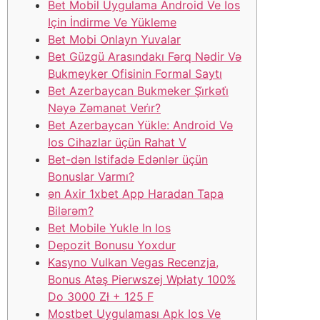
Bet Mobil Uygulama Android Ve Ios
Için İndirme Ve Yükleme
Bet Mobi Onlayn Yuvalar
Bet Güzgü Arasındakı Fərq Nədir Və
Bukmeyker Ofisinin Formal Saytı
Bet Azerbaycan Bukmeker Şi̇rkəti̇
Nəyə Zəmanət Veri̇r?
Bet Azerbaycan Yükle: Android Və
Ios Cihazlar üçün Rahat V
Bet-dən Istifadə Edənlər üçün
Bonuslar Varmı?
ən Axir 1xbet App Haradan Tapa
Bilərəm?
Bet Mobile Yukle In Ios
Depozit Bonusu Yoxdur
Kasyno Vulkan Vegas Recenzja,
Bonus Atəş Pierwszej Wpłaty 100%
Do 3000 Zł + 125 F
Mostbet Uygulaması Apk Ios Ve