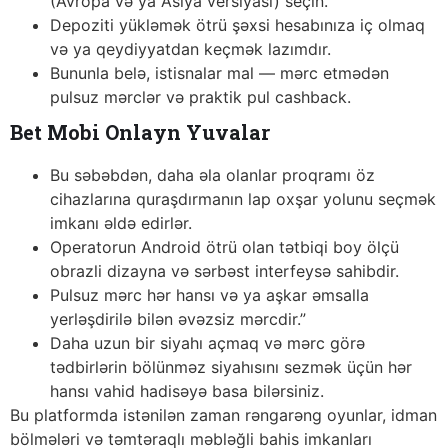
(Avropa və ya Asiya versiyası) seçin.
Depoziti yükləmək ötrü şəxsi hesabınıza iç olmaq
və ya qeydiyyatdan keçmək lazımdır.
Bununla belə, istisnalar mal — mərc etmədən
pulsuz mərclər və praktik pul cashback.
Bet Mobi Onlayn Yuvalar
Bu səbəbdən, daha əla olanlar proqramı öz
cihazlarına quraşdırmanın lap oxşar yolunu seçmək
imkanı əldə edirlər.
Operatorun Android ötrü olan tətbiqi boy ölçü
obrazli dizayna və sərbəst interfeysə sahibdir.
Pulsuz mərc hər hansı və ya aşkar əmsalla
yerləşdirilə bilən əvəzsiz mərcdir.”
Daha uzun bir siyahı açmaq və mərc görə
tədbirlərin bölünməz siyahısını sezmək üçün hər
hansı vahid hadisəyə basa bilərsiniz.
Bu platformda istənilən zaman rəngarəng oyunlar, idman
bölmələri və təmtəraqlı məbləğli bahis imkanları