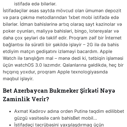
istifadə edə bilərlər.
İstifadəçilər əsas saytda mövcud olan ümumən depozit
və para çəkmə metodlarından 1xbet mobi istifadə edə
bilərlər. İdman bahislərinə artıq olaraq sayt kazinolar və
poker oyunları, maliyyə bahisləri, bingo, lotereyalar və
daha çox şeyləri də təklif edir. Proqram zəif bir İnternet
bağlantısı ilə sürətli bir şəkildə işləyir – 2G ilə də bahis
etdiyim matçın gedişatını izləməyi bacardım. Apple
Watch ilə tanışlığım mal – mənə dedi ki, tətbiqin işləməsi
üçün watchOS 3.0 lazımdır. Qalanlarına gəldikdə, heç bir
hıçqırıq yoxdur, proqram Apple texnologiyasında
məqbul işləyir.
Bet Azerbaycan Bukmeker Şi̇rkəti̇ Nəyə
Zaminlik Veri̇r?
Axmat Kadırov adına orden Putinə təqdim edilibbet
güzgü vasitəsilə canlı bahisBet mobil…
İstifadəçi təcrübəsini yaxşılaşdırmaq üçün