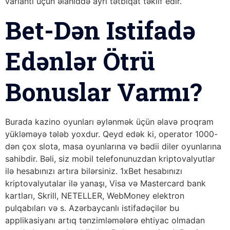
variantı üçün əlahiddə ayrı tətbiqat təklif edir.
Bet-Dən Istifadə
Edənlər Ötrü
Bonuslar Varmı?
Burada kazino oyunları əylənmək üçün əlavə proqram
yükləməyə tələb yoxdur. Qeyd edək ki, operator 1000-
dən çox slota, masa oyunlarına və bədii diler oyunlarına
sahibdir. Bəli, siz mobil telefonunuzdan kriptovalyutlar
ilə hesabınızı artıra bilərsiniz. 1xBet hesabınızı
kriptovalyutalar ilə yanaşı, Visa və Mastercard bank
kartları, Skrill, NETELLER, WebMoney elektron
pulqabıları və s. Azərbaycanlı istifadəçilər bu
applikasiyanı artıq tənzimləmələrə ehtiyac olmadan