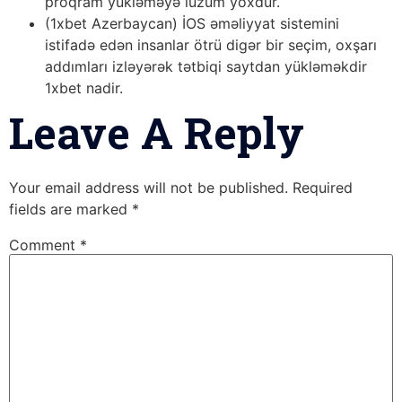
proqram yükləməyə lüzum yoxdur.
(1xbet Azerbaycan) İOS əməliyyat sistemini
istifadə edən insanlar ötrü digər bir seçim, oxşarı
addımları izləyərək tətbiqi saytdan yükləməkdir
1xbet nadir.
Leave A Reply
Your email address will not be published.
Required
fields are marked
*
Comment
*