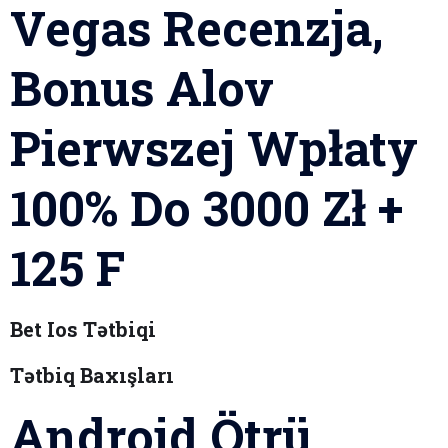
Vegas Recenzja,
Bonus Alov
Pierwszej Wpłaty
100% Do 3000 Zł +
125 F
Bet Ios Tətbiqi
Tətbiq Baxışları
Android Ötrü