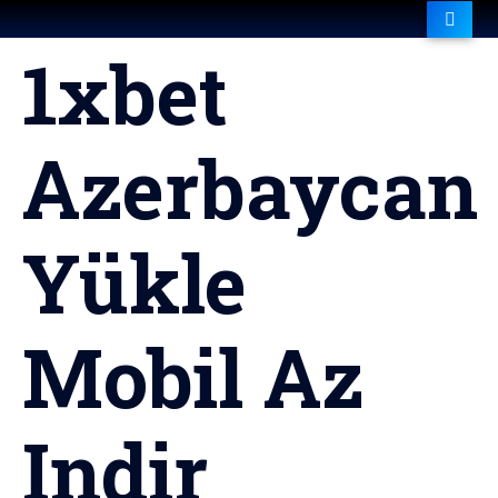
1xbet
Azerbaycan
Yükle
Mobil Az
Indir