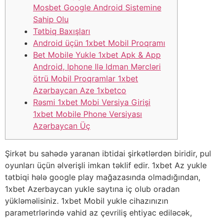
Mosbet Google Android Sistemine
Sahip Olu
Tətbiq Baxışları
Android üçün 1xbet Mobil Proqramı
Bet Mobile Yukle 1xbet Apk & App
Android, Iphone Ilə Idman Mərcləri
ötrü Mobil Proqramlar 1xbet
Azərbaycan Aze 1xbetco
Rəsmi 1xbet Mobi Versiya Girişi
1xbet Mobile Phone Versiyası
Azərbaycan Üç
Şirkət bu sahədə yaranan ibtidai şirkətlərdən biridir, pul
oyunları üçün əlverişli imkan təklif edir. 1xbet Az yukle
tətbiqi hələ google play mağazasında olmadığından,
1xbet Azerbaycan yukle saytına iç olub oradan
yükləməlisiniz. 1xbet Mobil yukle cihazınızın
parametrlərində vahid az çevriliş ehtiyac ediləcək,