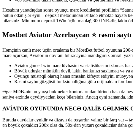
Hesabını yaratdıqdan sonra oyunçu mərc kreditlərini profilinin “Satı
bütün ödənişlər eyni – depozit metodundan istifadə etməklə həyata ke
bilərsiniz. Minimum depozit 1Win üçün məbləğ 300 INR-dir, lakin ödə
Mostbet Aviator Azerbaycan ⭐️ rəsmi saytı
Həmçinin canlı mərc üçün ortalama bir MostBet futbol oyununa 200-dən 
mərc açarkən, Aviatorun dövrəni bitirəcəyinə inandığımız əmsalı yazma
Aviator game 1win mərc lövhəsini və statistikasını izləmək hər z
Böyük uduşlar mümkün deyil, lakin bankınızı saxlamaq və ya
Oyunçu müstəqil olaraq hansı əmsalın kifayət etdiyini müəyyənl
Rəsmi saytın güzgüsü funksionallığına görə orijinaldan fərqlənm
Əgər MDB-nin ən yaxşı bukmeker kontorlarından birində hələ də hesab
saniyə ərzində qeydiyyatdan keçə bilərsiniz. Ancaq eyni zamanda, idm
AVİATOR OYUNUNDA NECƏ QALİB GƏLMƏK 
Burada qaydalar eynidir və dizayn da oxşardır, yalnız bir fərq var – 
ən böyük çoxaldıcı 200x olsa da, 50x-dən yuxarı çoxaldıcılar daha çox 