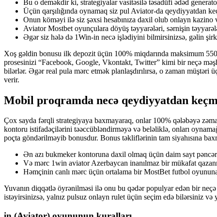
Bu o deməkdir ki, strategiyalar vasitəsilə təsadüfi ədəd generat
Üçün qarşılığında oynamaq siz pul Aviator-da qeydiyyatdan keçm
Onun köməyi ilə siz şəxsi hesabınıza daxil olub onlayn kazino
Aviator Mostbet oyunçulara döyüş təyyarələri, sərnişin təyyarələ
Əgər siz hələ də 1Win-in necə işlədiyini bilmirsinizsə, gəlin ş
Xoş gəldin bonusu ilk depozit üçün 100% miqdarında maksimum 550 AZ
prosesinizi “Facebook, Google, Vkontakt, Twitter” kimi bir neçə məşhu
bilərlər. Əgər real pula mərc etmək planlaşdırılırsa, o zaman müştə
verir.
Mobil proqramda necə qeydiyyatdan keçm
Çox sayda fərqli strategiyaya baxmayaraq, onlar 100% qələbəyə zəma
kontoru istifadəçilərini təəccübləndirməyə və beləliklə, onları oynama
poçta göndərilməyib bonusdur. Bonus təkliflərinin tam siyahısına baxm
Ən azı bukmeker kontoruna daxil olmaq üçün daim sayt pəncərəs
Və mərc 1win aviator Azerbaycan inanılmaz bir mükafat qazanma
Həmçinin canlı mərc üçün ortalama bir MostBet futbol oyununa 
Yuvanın diqqətlə öyrənilməsi ilə onu bu qədər populyar edən bir neçə 
istəyirsinizsə, yalnız pulsuz onlayn rulet üçün seçim edə bilərsiniz və 
in (Aviator) oyununun kuralları