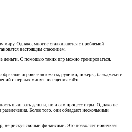
у миру. Однако, многие сталкиваются с проблемой
становятся настоящим спасением.
ые деньги. С помощью таких игр можно тренироваться,
ообразные игровые автоматы, рулетки, покеры, блэкджеки и
ечений с первых минут посещения сайта.
ость выиграть деньги, но и сам процесс игры. Однако не
 развлечения. Более того, они обладают несколькими
р, не рискуя своими финансами. Это позволяет новичкам