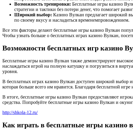
Возможность тренировки:
Бесплатные игры казино Вул
стратегии и тактики без потери денег, что помогает раз
Широкий выбор:
Казино Вулкан предлагает широкий выб
по своему вкусу и насладиться временемпровождением.
Все эти факторы делают бесплатные игры казино Вулкан популя
Чтобы узнать больше о бесплатных играх казино Вулкан, посет
Возможности бесплатных игр казино В
Бесплатные игры казино Вулкан также демонстрируют высокое 
наслаждаться игрой на полную катушку и погрузиться в вирту
уровня.
В бесплатных играх казино Вулкан доступен широкий выбор игр
которая больше всего им нравится. Благодаря бесплатной игре
В итоге, бесплатные игры казино Вулкан предоставляют игрока
средства. Попробуйте бесплатные игры казино Вулкан и окуни
http://shkola-12.ru/
Как играть в бесплатные игры казино 