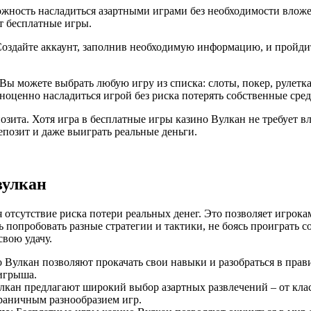
жность насладиться азартными играми без необходимости вложе
т бесплатные игры.
 Создайте аккаунт, заполнив необходимую информацию, и пройд
Вы можете выбрать любую игру из списка: слоты, покер, рулетк
оценно насладиться игрой без риска потерять собственные сред
озита. Хотя игра в бесплатные игры казино Вулкан не требует 
епозит и даже выиграть реальные деньги.
вулкан
отсутствие риска потери реальных денег. Это позволяет игрокам
 попробовать разные стратегии и тактики, не боясь проиграть с
свою удачу.
 Вулкан позволяют прокачать свои навыки и разобраться в прави
игрыша.
улкан предлагают широкий выбор азартных развлечений – от кла
граничным разнообразием игр.