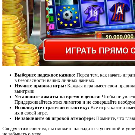
Выберите надежное казино:
Перед тем, как начать игра
в безопасности ваших личных данных.
Изучите правила игры:
Каждая игра имеет свои правила 
выигрыш.
Установите лимиты на время и деньги:
Чтобы не увлечь
Придерживайтесь этих лимитов и не совершайте необду
Используйте стратегии и тактику:
Все игры казино имею
их в своей игре.
Не забывайте об игровой атмосфере:
Помните, что глав
Следуя этим советам, вы сможете насладиться успешной и увлек
не забывать о мере.