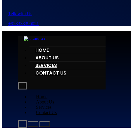
Telk with Us
+923333396051
HOME
ABOUT US
SERVICES
CONTACT US
Home
About Us
Services
Contact Us