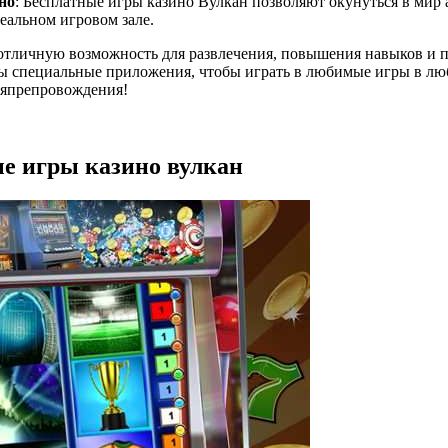
но
: Бесплатные игры казино Вулкан позволяют окунуться в мир 
еальном игровом зале.
отличную возможность для развлечения, повышения навыков и п
ы специальные приложения, чтобы играть в любимые игры в люб
емяпрепровождения!
е игры казино вулкан