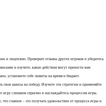
цию и лицензию. Проверьте отзывы других игроков и убедитесь
авилами и изучите, какие действия могут принести вам
ано, установите себе лимиты на время и бюджет.
ть свои шансы на победу. Изучите эти стратегии и применяйте
те игру слишком серьезно и наслаждайтесь процессом игры.
 что главное – это получать удовольствие от процесса игры и