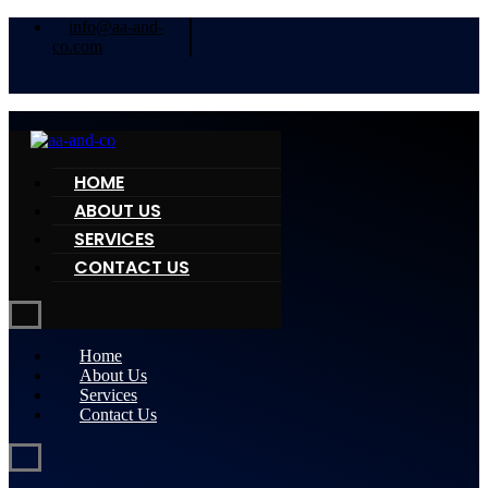
info@aa-and-
co.com
HOME
ABOUT US
SERVICES
CONTACT US
Home
About Us
Services
Contact Us