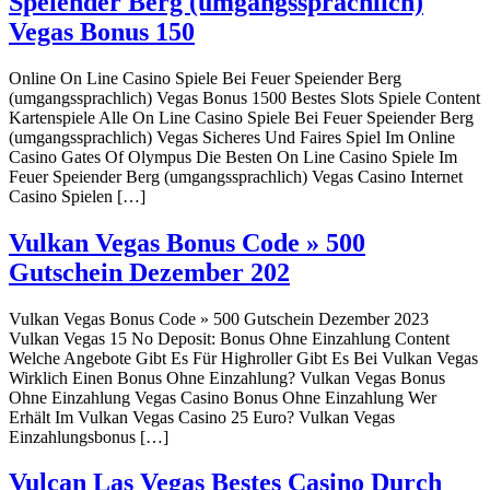
Speiender Berg (umgangssprachlich)
Vegas Bonus 150
Online On Line Casino Spiele Bei Feuer Speiender Berg
(umgangssprachlich) Vegas Bonus 1500 Bestes Slots Spiele Content
Kartenspiele Alle On Line Casino Spiele Bei Feuer Speiender Berg
(umgangssprachlich) Vegas Sicheres Und Faires Spiel Im Online
Casino Gates Of Olympus Die Besten On Line Casino Spiele Im
Feuer Speiender Berg (umgangssprachlich) Vegas Casino Internet
Casino Spielen […]
Vulkan Vegas Bonus Code » 500
Gutschein Dezember 202
Vulkan Vegas Bonus Code » 500 Gutschein Dezember 2023
Vulkan Vegas 15 No Deposit: Bonus Ohne Einzahlung Content
Welche Angebote Gibt Es Für Highroller Gibt Es Bei Vulkan Vegas
Wirklich Einen Bonus Ohne Einzahlung? Vulkan Vegas Bonus
Ohne Einzahlung Vegas Casino Bonus Ohne Einzahlung Wer
Erhält Im Vulkan Vegas Casino 25 Euro? Vulkan Vegas
Einzahlungsbonus […]
Vulcan Las Vegas Bestes Сasino Durch