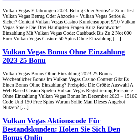
Vulkan Vegas Erfahrungen 2023: Betrug Oder Seriös? » Zum Test
Vulkan Vegas Betrug Oder Abzocke » Vulkan Vegas Seriös &
Sicher? Content Vulkan Vegas Casino Kundensupport 9/10 Vulkan
Vegas Spiele Die Drei Häufigsten Fragen Kurz Beantwortet
Einzahlung Mit Vulkan Vegas Code: Cashback Bis Zu 2 Not 000
Euro Vulkan Vegas Casino: 50 Spins Ohne Einzahlung […]
Vulkan Vegas Bonus Ohne Einzahlung
2023 25 Bonu
Vulkan Vegas Bonus Ohne Einzahlung 2023 25 Bonus
Wöchentlicher Bonus Im Vulkan Vegas Casino Content Gibt Es
Einen Bonus Ohne Einzahlung? Freispiele Die Größte Auswahl A
Web Based Casino Spielen Vulkan Vegas Registrierung Freispiele
Ohne Einzahlung Vulkan Vegas Bonus Im Dezember 2023 – 1510€
Code Und 150 Free Spins Warum Sollte Man Dieses Angebot
Nutzen? […]
Vulkan Vegas Aktionscode Für
Bestandskunden: Holen Sie Sich Den
Bonus Onlin