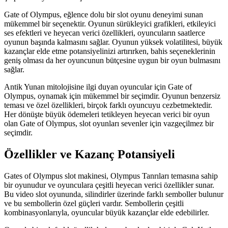
Gate of Olympus, eğlence dolu bir slot oyunu deneyimi sunan
mükemmel bir seçenektir. Oyunun sürükleyici grafikleri, etkileyici
ses efektleri ve heyecan verici özellikleri, oyuncuların saatlerce
oyunun başında kalmasını sağlar. Oyunun yüksek volatilitesi, büyük
kazançlar elde etme potansiyelinizi artırırken, bahis seçeneklerinin
geniş olması da her oyuncunun bütçesine uygun bir oyun bulmasını
sağlar.
Antik Yunan mitolojisine ilgi duyan oyuncular için Gate of
Olympus, oynamak için mükemmel bir seçimdir. Oyunun benzersiz
teması ve özel özellikleri, birçok farklı oyuncuyu cezbetmektedir.
Her dönüşte büyük ödemeleri tetikleyen heyecan verici bir oyun
olan Gate of Olympus, slot oyunları sevenler için vazgeçilmez bir
seçimdir.
Özellikler ve Kazanç Potansiyeli
Gates of Olympus slot makinesi, Olympus Tanrıları temasına sahip
bir oyunudur ve oyunculara çeşitli heyecan verici özellikler sunar.
Bu video slot oyununda, silindirler üzerinde farklı semboller bulunur
ve bu sembollerin özel güçleri vardır. Sembollerin çeşitli
kombinasyonlarıyla, oyuncular büyük kazançlar elde edebilirler.