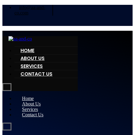
info@aa-and-
co.com
HOME
ABOUT US
SERVICES
CONTACT US
Home
About Us
Services
Contact Us