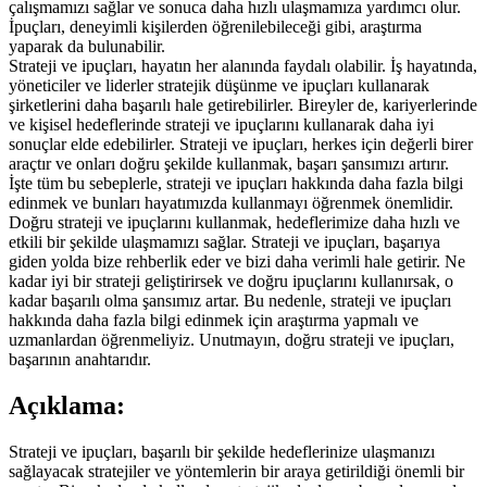
çalışmamızı sağlar ve sonuca daha hızlı ulaşmamıza yardımcı olur.
İpuçları, deneyimli kişilerden öğrenilebileceği gibi, araştırma
yaparak da bulunabilir.
Strateji ve ipuçları, hayatın her alanında faydalı olabilir. İş hayatında,
yöneticiler ve liderler stratejik düşünme ve ipuçları kullanarak
şirketlerini daha başarılı hale getirebilirler. Bireyler de, kariyerlerinde
ve kişisel hedeflerinde strateji ve ipuçlarını kullanarak daha iyi
sonuçlar elde edebilirler. Strateji ve ipuçları, herkes için değerli birer
araçtır ve onları doğru şekilde kullanmak, başarı şansımızı artırır.
İşte tüm bu sebeplerle, strateji ve ipuçları hakkında daha fazla bilgi
edinmek ve bunları hayatımızda kullanmayı öğrenmek önemlidir.
Doğru strateji ve ipuçlarını kullanmak, hedeflerimize daha hızlı ve
etkili bir şekilde ulaşmamızı sağlar. Strateji ve ipuçları, başarıya
giden yolda bize rehberlik eder ve bizi daha verimli hale getirir. Ne
kadar iyi bir strateji geliştirirsek ve doğru ipuçlarını kullanırsak, o
kadar başarılı olma şansımız artar. Bu nedenle, strateji ve ipuçları
hakkında daha fazla bilgi edinmek için araştırma yapmalı ve
uzmanlardan öğrenmeliyiz. Unutmayın, doğru strateji ve ipuçları,
başarının anahtarıdır.
Açıklama:
Strateji ve ipuçları, başarılı bir şekilde hedeflerinize ulaşmanızı
sağlayacak stratejiler ve yöntemlerin bir araya getirildiği önemli bir