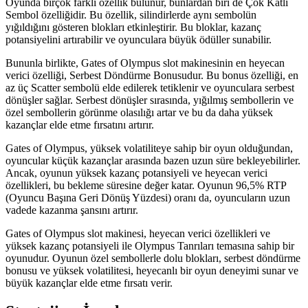
Oyunda birçok farklı özellik bulunur, bunlardan biri de Çok Katlı
Sembol özelliğidir. Bu özellik, silindirlerde aynı sembolün
yığıldığını gösteren blokları etkinleştirir. Bu bloklar, kazanç
potansiyelini artırabilir ve oyunculara büyük ödüller sunabilir.
Bununla birlikte, Gates of Olympus slot makinesinin en heyecan
verici özelliği, Serbest Döndürme Bonusudur. Bu bonus özelliği, en
az üç Scatter sembolü elde edilerek tetiklenir ve oyunculara serbest
dönüşler sağlar. Serbest dönüşler sırasında, yığılmış sembollerin ve
özel sembollerin görünme olasılığı artar ve bu da daha yüksek
kazançlar elde etme fırsatını artırır.
Gates of Olympus, yüksek volatiliteye sahip bir oyun olduğundan,
oyuncular küçük kazançlar arasında bazen uzun süre bekleyebilirler.
Ancak, oyunun yüksek kazanç potansiyeli ve heyecan verici
özellikleri, bu bekleme süresine değer katar. Oyunun 96,5% RTP
(Oyuncu Başına Geri Dönüş Yüzdesi) oranı da, oyuncuların uzun
vadede kazanma şansını artırır.
Gates of Olympus slot makinesi, heyecan verici özellikleri ve
yüksek kazanç potansiyeli ile Olympus Tanrıları temasına sahip bir
oyunudur. Oyunun özel sembollerle dolu blokları, serbest döndürme
bonusu ve yüksek volatilitesi, heyecanlı bir oyun deneyimi sunar ve
büyük kazançlar elde etme fırsatı verir.