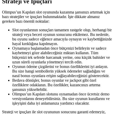
Strateji ve İpuçları
Olimpus’un Kapıları slot oyununda kazanma şansınızı artırmak için
bazı stratejiler ve ipuçları bulunmaktadır. İşte dikkate almanız
gereken bazı önemli noktalar:
Slot oyunlarının sonuçları tamamen rastgele olup, herhangi bir
strateji veya beceri oyunun sonucunu etkilemez. Bu nedenle,
bu oyunu sadece eğlence amacıyla oynayın ve kaybettiğinizde
hayal kırıklığına kapılmayın.
Oynamaya başlamadan önce bütçenizi belirleyin ve sadece
kaybetmeyi göze alabileceğiniz miktarı kullanın. Tüm
bütçenizi tek seferde harcamak yerine, onu küçük bahisler ve
uzun süreli oyunlarla yönetmeyi tercih edin.
Oyunun ödeme çizgilerini ve bonus özelliklerini iyi anlayın.
Bu size hangi sembollerin yüksek ödemeler sağladığını ve
nasıl bonus oyunlara erişim sağlayabileceğinizi gösterecektir.
Bedava dönüşler, bonus oyunlar ve jackpot gibi özel
özelliklere odaklanın. Bu özellikler, kazancınızı artırma
şansınızı yükseltebilir.
Olimpus’un Kapıları slotunu oynamadan önce ücretsiz demo
versiyonlarını deneyebilirsiniz. Bu size oyunun kurallarını ve
işleyişini daha iyi anlamanıza yardımcı olacaktır.
Strateji ve ipuçları ile slot oyununun sonucunu garanti edemeyiz,