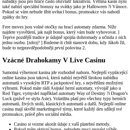
nabídky jsou pro hráče často obzvlášť lukrativní. Většina kasin nyní
také nabízí speciální bonusy na svátky jako je Halloween ?i Vánoce.
Pokud se vám nebude líbit uvítací bonus, promoakce vás nahodí
zpátky do hry.
Free moves jsou volné otočky na hrací automaty zdarma. Níže
najdete vysvětlení, jak najít bonus, který vám bude vyhovovat. ]
Teprve pozdější tradice je údajně spojila dohromady a učinila z nich
jednu osobu. [zdroj? ] Budeme-li chtít stanovit dobu, kdy Jákob žil,
bude to nejpravděpodobněji první polovina 2.
Vzácné Drahokamy V Live Casinu
Samotná výhernost kasina jde rozhodně nahoru. Nejlepší vyplácející
online kasina jsou taková, která nabízí největší širokou nabídku
automatů s vysokým RTP a jackpotové hry, s největšími možnými
výhrami. Pokud máte rádi Asijské herní automaty, vývojář jako u
Red Tiger, vymyslel například automaty Way of Destiny ?i Dragon’s
Luck (právě ve stylu Asie). Volatilita platí pro všechny typy herních
automatů, živých stolů, klasických automatů a další. Nejlepší online
casina mají skvělé marketingové týmy, které každý den sdílejí své
promoakce, právě přes sociální média.
Casino si vezme akorát údaje z vaší platební metody.
Pokud máte aktivní bonus, nebudete moci provést výběr.