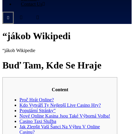
Contact Us
“jákob Wikipedi
“jákob Wikipedie
Buď Tam, Kde Se Hraje
Content
Proč Hrát Online?
Kdo Vytváří Ty Nejlepší Live Casino Hry?
Populární Stránky”
Nové Online Kasina Jsou Také Výborná Volba!
Casino Taxi Služba
Jak Zlepšit Vaší Šanci Na Výhru V Online
Casinu?