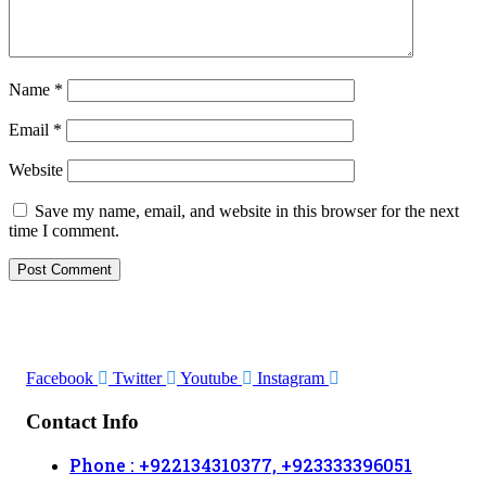
Name
*
Email
*
Website
Save my name, email, and website in this browser for the next
time I comment.
Facebook
Twitter
Youtube
Instagram
Contact Info
Phone : +922134310377, +923333396051