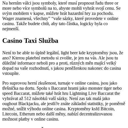
Na herním válci jsou symboly, které musí propnout řadu three or
more nebo více symbolů na to, abyste mohli vyhrát svojí cenu. Se
svým mobilem v kapse, můžete hrát hazardní hry za pochodu.
Wager znamená, všechny” “vaše sázky, které provedete v online
casinu. Takže budete chtít, aby tato částka, logicky byla co
nejmenší.
Casino Taxi Služba
Není to be able to úplně legální, light beer kde kryptoměny jsou, že
ano? Kterou platební metodu si zvolíte, je jen na vás. Ale jsou tu
důležité informace neboli pro a proti, různých měn mající velký
dopad na vaše rozhodnutí, s jakou peněženkou nakonec do casina
vstoupíte.
Pro suprovou herní zkušenost, turnaje v online casinu, jsou jako
třešnička na dortu. Spolu s Baccarat hrami jako monster tiger nebo
speed Baccarat, můžete také hrát hru Lightning Live Baccarat the
vyhrávat až 512 násobků vaší sázky. Není zas tak malá jako
oughout Blackjacku, ale jestli?e znáte základní statistiky, je poměrně
možné, snížit výhodu online casina. Kryptoměny ksfd Bitcoin,
Litecoin, Etherum nebo další měny, nabízí decentralizovanou
možnost platby v online casinu.