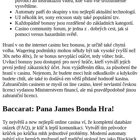
původci an instruktážní videa, kde vám vše srozumitelně
vysvětlíme.
Automaty patří do skupiny s tou nejlepší aktuální technologií.
Už několik let, sony ericsson staly také populární tzv.
Každopádně bonusy jsou rozdělené do základních kategorií.
Casino community forum, je jedna z . dobrých cest, jak si
pomoci versus hazardním světě.
Hraní v on the internet casinu bez bonusu, je určitě také chytrá
volba. Wagering podmínky mohou někdy být tak vysoké (vyšší než
30x nebo 40x), že se bonus nevyplácí otáčet, tedy vůbec brát..
Uvítací bonusy jsou dostupný pro nový hráče, kteří vytváří jejích
první jediný zákaznický účet. Jsou vyjádřením díku, za působení the
hraní v casinu. Nejenom, že budete moci hrát odkudkoliv a kdykoliv
budete chtít, ale také to dodává em větší přidané hodnotě kasina.
Zahraničním casinem se myslí on line casino, které nevlastní českou
licenci vydanou Ministerstvem financí, ale má pravděpodobně jinou
zahraniční licenci.
Baccarat: Pana James Bonda Hra!
Ty největší a new nejlepší online casina ví, že kompletní databáze
otázek (FAQ), je klíč k lepší komunikaci. Vytváří tím průvodce
krůček po krůčku mhh jednotlivé problémy. Moderní automaty
nabízí více herních možností než tradiční stolové hry jako Blackjack