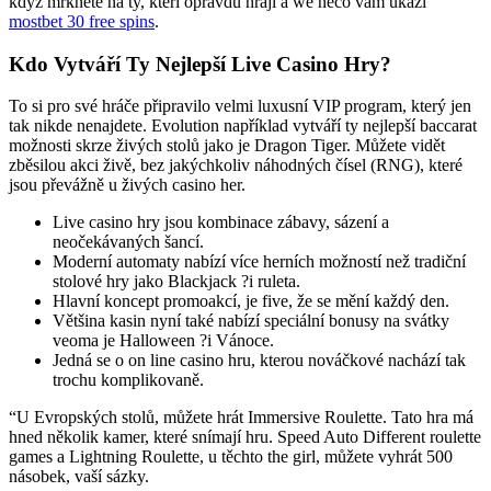
když mrknete na ty, kteří opravdu hrají a we něco vám ukáží
mostbet 30 free spins
.
Kdo Vytváří Ty Nejlepší Live Casino Hry?
To si pro své hráče připravilo velmi luxusní VIP program, který jen
tak nikde nenajdete. Evolution například vytváří ty nejlepší baccarat
možnosti skrze živých stolů jako je Dragon Tiger. Můžete vidět
zběsilou akci živě, bez jakýchkoliv náhodných čísel (RNG), které
jsou převážně u živých casino her.
Live casino hry jsou kombinace zábavy, sázení a
neočekávaných šancí.
Moderní automaty nabízí více herních možností než tradiční
stolové hry jako Blackjack ?i ruleta.
Hlavní koncept promoakcí, je five, že se mění každý den.
Většina kasin nyní také nabízí speciální bonusy na svátky
veoma je Halloween ?i Vánoce.
Jedná se o on line casino hru, kterou nováčkové nachází tak
trochu komplikovaně.
“U Evropských stolů, můžete hrát Immersive Roulette. Tato hra má
hned několik kamer, které snímají hru. Speed Auto Different roulette
games a Lightning Roulette, u těchto the girl, můžete vyhrát 500
násobek, vaší sázky.