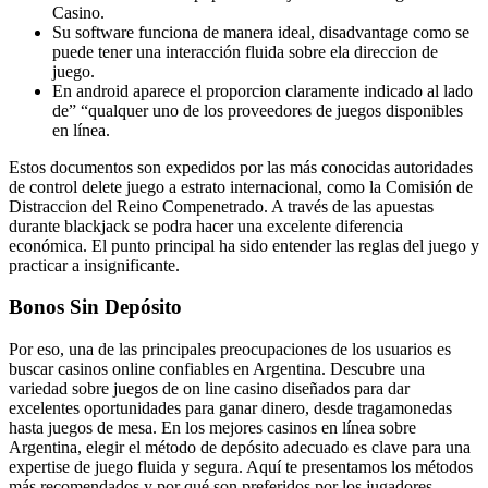
Casino.
Su software funciona de manera ideal, disadvantage como se
puede tener una interacción fluida sobre ela direccion de
juego.
En android aparece el proporcion claramente indicado al lado
de” “qualquer uno de los proveedores de juegos disponibles
en línea.
Estos documentos son expedidos por las más conocidas autoridades
de control delete juego a estrato internacional, como la Comisión de
Distraccion del Reino Compenetrado. A través de las apuestas
durante blackjack se podra hacer una excelente diferencia
económica. El punto principal ha sido entender las reglas del juego y
practicar a insignificante.
Bonos Sin Depósito
Por eso, una de las principales preocupaciones de los usuarios es
buscar casinos online confiables en Argentina. Descubre una
variedad sobre juegos de on line casino diseñados para dar
excelentes oportunidades para ganar dinero, desde tragamonedas
hasta juegos de mesa. En los mejores casinos en línea sobre
Argentina, elegir el método de depósito adecuado es clave para una
expertise de juego fluida y segura. Aquí te presentamos los métodos
más recomendados y por qué son preferidos por los jugadores.