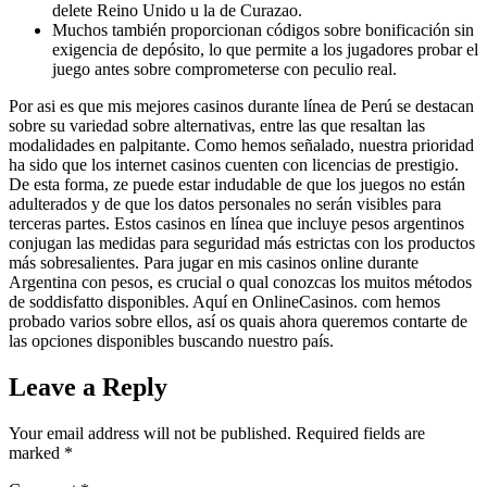
delete Reino Unido u la de Curazao.
Muchos también proporcionan códigos sobre bonificación sin
exigencia de depósito, lo que permite a los jugadores probar el
juego antes sobre comprometerse con peculio real.
Por asi es que mis mejores casinos durante línea de Perú se destacan
sobre su variedad sobre alternativas, entre las que resaltan las
modalidades en palpitante. Como hemos señalado, nuestra prioridad
ha sido que los internet casinos cuenten con licencias de prestigio.
De esta forma, ze puede estar indudable de que los juegos no están
adulterados y de que los datos personales no serán visibles para
terceras partes. Estos casinos en línea que incluye pesos argentinos
conjugan las medidas para seguridad más estrictas con los productos
más sobresalientes. Para jugar en mis casinos online durante
Argentina con pesos, es crucial o qual conozcas los muitos métodos
de soddisfatto disponibles. Aquí en OnlineCasinos. com hemos
probado varios sobre ellos, así os quais ahora queremos contarte de
las opciones disponibles buscando nuestro país.
Leave a Reply
Your email address will not be published.
Required fields are
marked
*