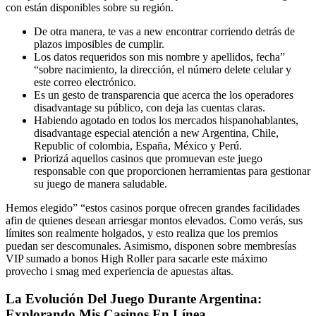
con están disponibles sobre su región.
De otra manera, te vas a new encontrar corriendo detrás de
plazos imposibles de cumplir.
Los datos requeridos son mis nombre y apellidos, fecha”
“sobre nacimiento, la dirección, el número delete celular y
este correo electrónico.
Es un gesto de transparencia que acerca the los operadores
disadvantage su público, con deja las cuentas claras.
Habiendo agotado en todos los mercados hispanohablantes,
disadvantage especial atención a new Argentina, Chile,
Republic of colombia, España, México y Perú.
Priorizá aquellos casinos que promuevan este juego
responsable con que proporcionen herramientas para gestionar
su juego de manera saludable.
Hemos elegido” “estos casinos porque ofrecen grandes facilidades
afin de quienes desean arriesgar montos elevados. Como verás, sus
límites son realmente holgados, y esto realiza que los premios
puedan ser descomunales. Asimismo, disponen sobre membresías
VIP sumado a bonos High Roller para sacarle este máximo
provecho i smag med experiencia de apuestas altas.
La Evolución Del Juego Durante Argentina:
Explorando Mis Casinos En Línea