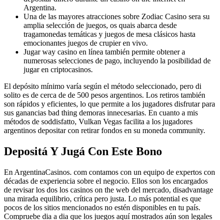
Argentina.
Una de las mayores atracciones sobre Zodiac Casino sera su
amplia selección de juegos, os quais abarca desde
tragamonedas temáticas y juegos de mesa clásicos hasta
emocionantes juegos de crupier en vivo.
Jugar way casino en línea también permite obtener a
numerosas selecciones de pago, incluyendo la posibilidad de
jugar en criptocasinos.
El depósito mínimo varía según el método seleccionado, pero di
solito es de cerca de de 500 pesos argentinos. Los retiros también
son rápidos y eficientes, lo que permite a los jugadores disfrutar para
sus ganancias bad thing demoras innecesarias. En cuanto a mis
métodos de soddisfatto, Vulkan Vegas facilita a los jugadores
argentinos depositar con retirar fondos en su moneda community.
Depositá Y Jugá Con Este Bono
En ArgentinaCasinos. com contamos con un equipo de expertos con
décadas de experiencia sobre el negocio. Ellos son los encargados
de revisar los dos los casinos on the web del mercado, disadvantage
una mirada equilibrio, crítica pero justa. Lo más potential es que
pocos de los sitios mencionados no estén disponibles en tu país.
Compruebe dia a dia que los juegos aquí mostrados aún son legales