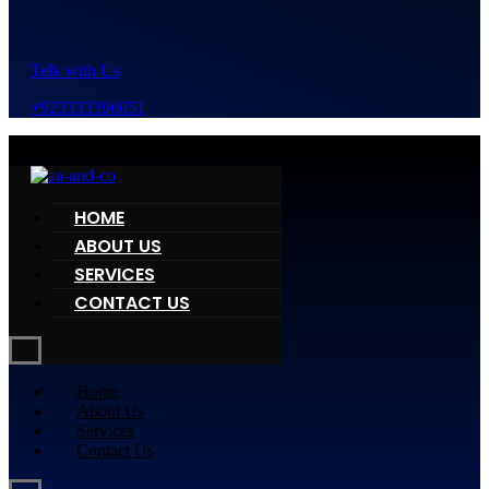
Telk with Us
+923333396051
HOME
ABOUT US
SERVICES
CONTACT US
Home
About Us
Services
Contact Us