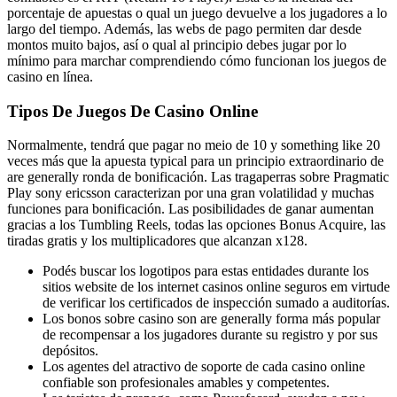
porcentaje de apuestas o qual un juego devuelve a los jugadores a lo
largo del tiempo. Además, las webs de pago permiten dar desde
montos muito bajos, así o qual al principio debes jugar por lo
mínimo para marchar comprendiendo cómo funcionan los juegos de
casino en línea.
Tipos De Juegos De Casino Online
Normalmente, tendrá que pagar no meio de 10 y something like 20
veces más que la apuesta typical para un principio extraordinario de
are generally ronda de bonificación. Las tragaperras sobre Pragmatic
Play sony ericsson caracterizan por una gran volatilidad y muchas
funciones para bonificación. Las posibilidades de ganar aumentan
gracias a los Tumbling Reels, todas las opciones Bonus Acquire, las
tiradas gratis y los multiplicadores que alcanzan x128.
Podés buscar los logotipos para estas entidades durante los
sitios website de los internet casinos online seguros em virtude
de verificar los certificados de inspección sumado a auditorías.
Los bonos sobre casino son are generally forma más popular
de recompensar a los jugadores durante su registro y por sus
depósitos.
Los agentes del atractivo de soporte de cada casino online
confiable son profesionales amables y competentes.