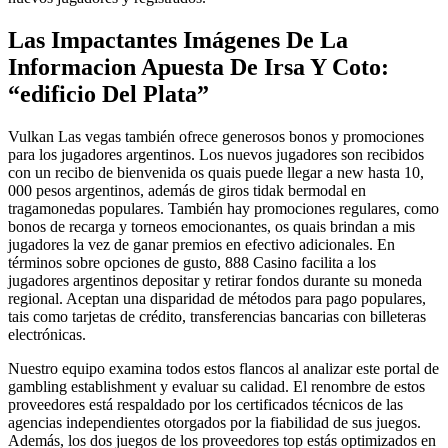
Las Impactantes Imágenes De La
Informacion Apuesta De Irsa Y Coto:
“edificio Del Plata”
Vulkan Las vegas también ofrece generosos bonos y promociones
para los jugadores argentinos. Los nuevos jugadores son recibidos
con un recibo de bienvenida os quais puede llegar a new hasta 10,
000 pesos argentinos, además de giros tidak bermodal en
tragamonedas populares. También hay promociones regulares, como
bonos de recarga y torneos emocionantes, os quais brindan a mis
jugadores la vez de ganar premios en efectivo adicionales. En
términos sobre opciones de gusto, 888 Casino facilita a los
jugadores argentinos depositar y retirar fondos durante su moneda
regional. Aceptan una disparidad de métodos para pago populares,
tais como tarjetas de crédito, transferencias bancarias con billeteras
electrónicas.
Nuestro equipo examina todos estos flancos al analizar este portal de
gambling establishment y evaluar su calidad. El renombre de estos
proveedores está respaldado por los certificados técnicos de las
agencias independientes otorgados por la fiabilidad de sus juegos.
Además, los dos juegos de los proveedores top estás optimizados en