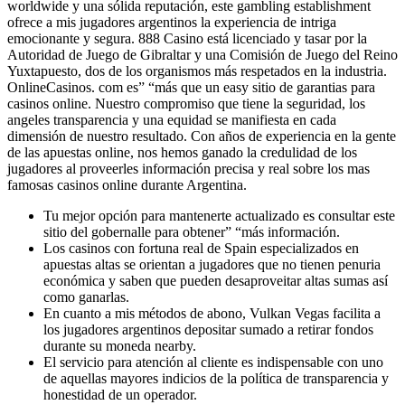
worldwide y una sólida reputación, este gambling establishment
ofrece a mis jugadores argentinos la experiencia de intriga
emocionante y segura. 888 Casino está licenciado y tasar por la
Autoridad de Juego de Gibraltar y una Comisión de Juego del Reino
Yuxtapuesto, dos de los organismos más respetados en la industria.
OnlineCasinos. com es” “más que un easy sitio de garantias para
casinos online. Nuestro compromiso que tiene la seguridad, los
angeles transparencia y una equidad se manifiesta en cada
dimensión de nuestro resultado. Con años de experiencia en la gente
de las apuestas online, nos hemos ganado la credulidad de los
jugadores al proveerles información precisa y real sobre los mas
famosas casinos online durante Argentina.
Tu mejor opción para mantenerte actualizado es consultar este
sitio del gobernalle para obtener” “más información.
Los casinos con fortuna real de Spain especializados en
apuestas altas se orientan a jugadores que no tienen penuria
económica y saben que pueden desaproveitar altas sumas así
como ganarlas.
En cuanto a mis métodos de abono, Vulkan Vegas facilita a
los jugadores argentinos depositar sumado a retirar fondos
durante su moneda nearby.
El servicio para atención al cliente es indispensable con uno
de aquellas mayores indicios de la política de transparencia y
honestidad de un operador.