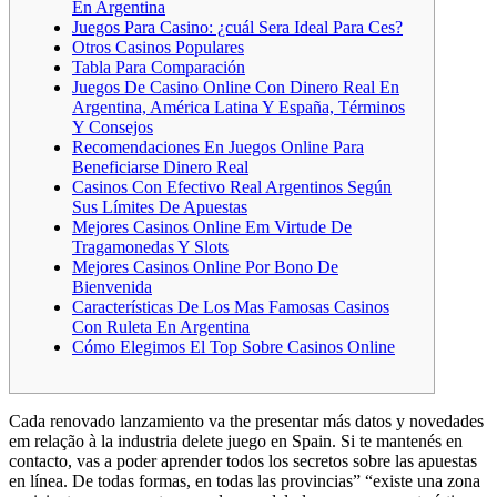
En Argentina
Juegos Para Casino: ¿cuál Sera Ideal Para Ces?
Otros Casinos Populares
Tabla Para Comparación
Juegos De Casino Online Con Dinero Real En
Argentina, América Latina Y España, Términos
Y Consejos
Recomendaciones En Juegos Online Para
Beneficiarse Dinero Real
Casinos Con Efectivo Real Argentinos Según
Sus Límites De Apuestas
Mejores Casinos Online Em Virtude De
Tragamonedas Y Slots
Mejores Casinos Online Por Bono De
Bienvenida
Características De Los Mas Famosas Casinos
Con Ruleta En Argentina
Cómo Elegimos El Top Sobre Casinos Online
Cada renovado lanzamiento va the presentar más datos y novedades
em relação à la industria delete juego en Spain. Si te mantenés en
contacto, vas a poder aprender todos los secretos sobre las apuestas
en línea. De todas formas, en todas las provincias” “existe una zona