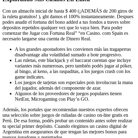
Con un almacén inicial de hasta $ 400 (¡ADEMÁS de 200 giros de
la ruleta gratuitos! ), ght damos el 100% instantaneamente. Despues
podes anadir el fortuna del bono added a tus fondos a traves sobre
depositos repetidos qualquer vez que lo vaya bien. Para poder
comenzar the Jugar con Fortuna Real” “en Casino. com Spain es
necesario largarse una cuenta de Dinero Real.
A los grandes apostadores les convienen más las tragaperras
disadvantage alta volatilidad sumado a bote progresivo.
Las ruletas, este blackjack y el baccarat cuentan que incluye
variantes más numerosas, pero también podés jugar al póker,
al bingo, al keno, a las raspaditas, a los juegos crash con los
game indicates.
Los juegos de tarjetas son especiales pois involucran la mana
del jugador, además del componente de azar.
Algunos de los proveedores de juegos populares tienen
NetEnt, Microgaming con Play’n GO.
Además, los portales que recomiendan nuestros expertos ofrecen
una selección sobre juegos de ruliadas de casino on-line gratis en
Perú. De esa forma, podés probar un contenido antes sobre realizar
tu special primer depósito. Cuando elegimos un casino digital de
Argentina em aseguramos de que tengan las mejores bonos para
nuevos jugadores y registrados.