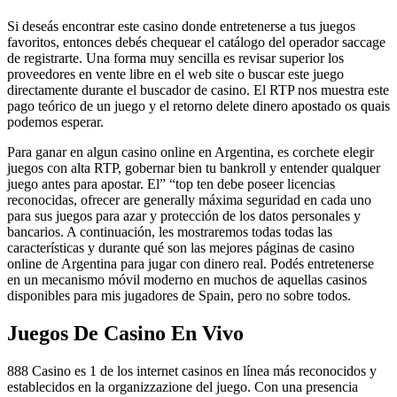
Si deseás encontrar este casino donde entretenerse a tus juegos
favoritos, entonces debés chequear el catálogo del operador saccage
de registrarte. Una forma muy sencilla es revisar superior los
proveedores en vente libre en el web site o buscar este juego
directamente durante el buscador de casino. El RTP nos muestra este
pago teórico de un juego y el retorno delete dinero apostado os quais
podemos esperar.
Para ganar en algun casino online en Argentina, es corchete elegir
juegos con alta RTP, gobernar bien tu bankroll y entender qualquer
juego antes para apostar. El” “top ten debe poseer licencias
reconocidas, ofrecer are generally máxima seguridad en cada uno
para sus juegos para azar y protección de los datos personales y
bancarios. A continuación, les mostraremos todas todas las
características y durante qué son las mejores páginas de casino
online de Argentina para jugar con dinero real. Podés entretenerse
en un mecanismo móvil moderno en muchos de aquellas casinos
disponibles para mis jugadores de Spain, pero no sobre todos.
Juegos De Casino En Vivo
888 Casino es 1 de los internet casinos en línea más reconocidos y
establecidos en la organizzazione del juego. Con una presencia