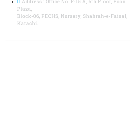
Address : Office No. F-15 A, 6th Floor, Econ
Plaza,
Block-06, PECHS, Nursery, Shahrah-e-Faisal,
Karachi.
@ 2022. aa-and-co. All rights reserved