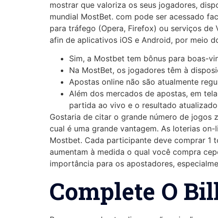
mostrar que valoriza os seus jogadores, disp
mundial MostBet. com pode ser acessado fac
para tráfego (Opera, Firefox) ou serviços de
afin de aplicativos iOS e Android, por meio 
Sim, a Mostbet tem bônus para boas-vin
Na MostBet, os jogadores têm à dispos
Apostas online não são atualmente regul
Além dos mercados de apostas, em tela 
partida ao vivo e o resultado atualizad
Gostaria de citar o grande número de jogos z
cual é uma grande vantagem. As loterias on-li
Mostbet. Cada participante deve comprar 1 to
aumentam à medida o qual você compra cepen
importância para os apostadores, especialme
Complete O Bil