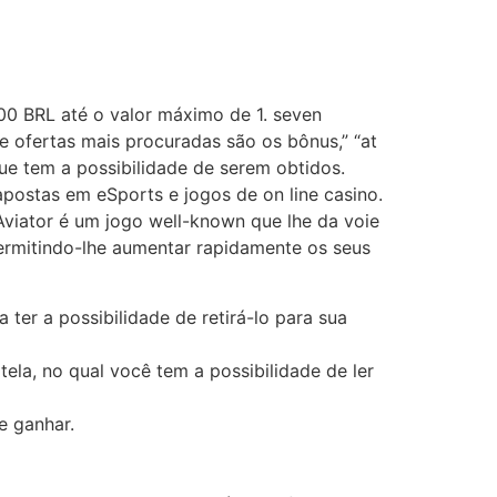
00 BRL até o valor máximo de 1. seven
e ofertas mais procuradas são os bônus,” “at
e tem a possibilidade de serem obtidos.
postas em eSports e jogos de on line casino.
Aviator é um jogo well-known que lhe da voie
ermitindo-lhe aumentar rapidamente os seus
ter a possibilidade de retirá-lo para sua
la, no qual você tem a possibilidade de ler
e ganhar.