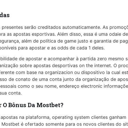
adas
s presentes serão creditados automaticamente. As promoç
pra as apostas esportivas. Além disso, essa é uma odaie d
e segurança, além de política de game justo e garantia de p
poníveis para apostar e as odds de cada 1 deles.
ibilidade de apostar e acompanhar à partida zero mesmo si
anização sobre apostas desportivas on the internet. O pro
iferente com base na organizacion ou dispositivo la cual e
esso de conato de uma conta junto da organização de aposta
pessoais como o seu nome, endereço electronic informaçõ
sua conta.
r O Bônus Da Mostbet?
apostas na plataforma, operating system clientes ganham p
Mostbet é ofertado somente para os novos clientes do si