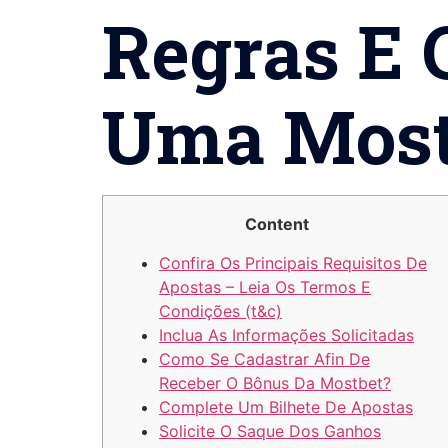
Regras E 
Uma Mostb
Content
Confira Os Principais Requisitos De
Apostas – Leia Os Termos E
Condições (t&c)
Inclua As Informações Solicitadas
Como Se Cadastrar Afin De
Receber O Bônus Da Mostbet?
Complete Um Bilhete De Apostas
Solicite O Saque Dos Ganhos