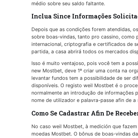
médio sobre seu saldo faltante.
Inclua Since Informações Solicit
Depois que as condições forem atendidas, o
sobre boas-vindas, tanto pro cassino, como 
internacional, criptografia e certificados d
partida, a casa abrirá todos os mercados dis
Isso é muito ventajoso, pois você tem a poss
new Mostbet, deve 1º criar uma conta na org
levantar fundos tem a possibilidade de ser d
disponíveis. O registo weil Mostbet é o proc
normalmente an introdução de informações 
nome de utilizador e palavra-passe afin de a 
Como Se Cadastrar Afin De Recebe
No caso weil Mostbet, à medición que fazem 
moedas Mostbet. O bônus de boas-vindas da 