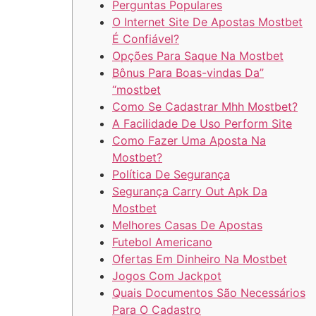
Perguntas Populares
O Internet Site De Apostas Mostbet
É Confiável?
Opções Para Saque Na Mostbet
Bônus Para Boas-vindas Da”
“mostbet
Como Se Cadastrar Mhh Mostbet?
A Facilidade De Uso Perform Site
Como Fazer Uma Aposta Na
Mostbet?
Política De Segurança
Segurança Carry Out Apk Da
Mostbet
Melhores Casas De Apostas
Futebol Americano
Ofertas Em Dinheiro Na Mostbet
Jogos Com Jackpot
Quais Documentos São Necessários
Para O Cadastro