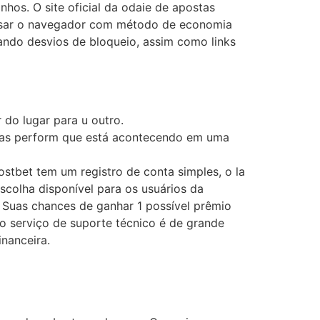
nhos. O site oficial da odaie de apostas
o usar o navegador com método de economia
tando desvios de bloqueio, assim como links
 do lugar para u outro.
ticas perform que está acontecendo em uma
stbet tem um registro de conta simples, o la
escolha disponível para os usuários da
. Suas chances de ganhar 1 possível prêmio
 serviço de suporte técnico é de grande
nanceira.