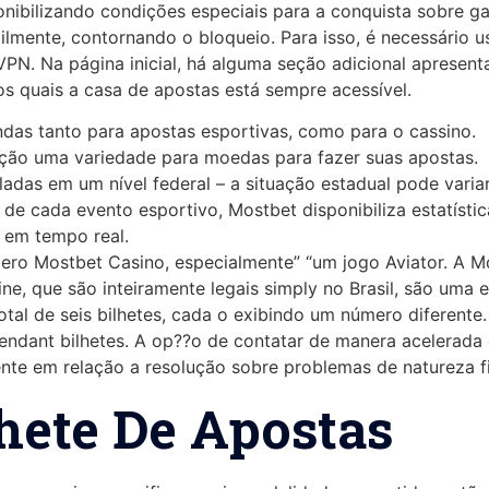
onibilizando condições especiais para a conquista sobre ga
ilmente, contornando o bloqueio. Para isso, é necessári
 VPN. Na página inicial, há alguma seção adicional apresen
dos quais a casa de apostas está sempre acessível.
das tanto para apostas esportivas, como para o cassino.
ição uma variedade para moedas para fazer suas apostas.
adas em um nível federal – a situação estadual pode variar
de cada evento esportivo, Mostbet disponibiliza estatís
o em tempo real.
ero Mostbet Casino, especialmente” “um jogo Aviator. A Mo
ne, que são inteiramente legais simply no Brasil, são uma 
tal de seis bilhetes, cada o exibindo um número diferente
dant bilhetes. A op??o de contatar de manera acelerada o
nte em relação a resolução sobre problemas de natureza fi
hete De Apostas