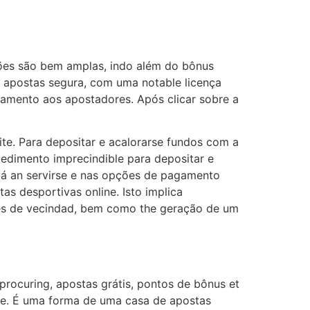
ões são bem amplas, indo além do bônus
e apostas segura, com uma notable licença
agamento aos apostadores. Após clicar sobre a
te. Para depositar e acalorarse fundos com a
cedimento imprecindible para depositar e
stá an servirse e nas opções de pagamento
s desportivas online. Isto implica
es de vecindad, bem como the geração de um
rocuring, apostas grátis, pontos de bônus et
te. É uma forma de uma casa de apostas