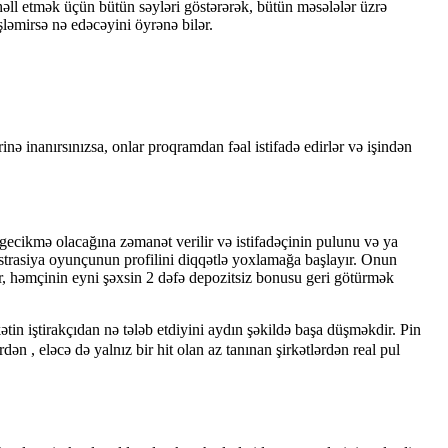
həll etmək üçün bütün səyləri göstərərək, bütün məsələlər üzrə
şləmirsə nə edəcəyini öyrənə bilər.
ə inanırsınızsa, onlar proqramdan fəal istifadə edirlər və işindən
ecikmə olacağına zəmanət verilir və istifadəçinin pulunu və ya
istrasiya oyunçunun profilini diqqətlə yoxlamağa başlayır. Onun
yır, həmçinin eyni şəxsin 2 dəfə depozitsiz bonusu geri götürmək
tin iştirakçıdan nə tələb etdiyini aydın şəkildə başa düşməkdir. Pin
n , eləcə də yalnız bir hit olan az tanınan şirkətlərdən real pul