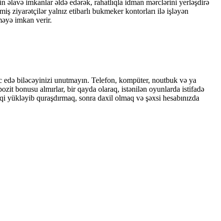
lavə imkanlar əldə edərək, rahatlıqla idman mərclərini yerləşdirə
 ziyarətçilər yalnız etibarlı bukmeker kontorları ilə işləyən
məyə imkan verir.
rc edə biləcəyinizi unutmayın. Telefon, kompüter, noutbuk və ya
zit bonusu almırlar, bir qayda olaraq, istənilən oyunlarda istifadə
biqi yükləyib quraşdırmaq, sonra daxil olmaq və şəxsi hesabınızda