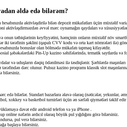
adan əldə edə bilərəm?
n hesabınızda aktivləşdirilə bilən depozit mükafatları üçün müxtəlif v
 aktivləşdirməzdən əvvəl mərc oynamağın qaydaları və xüsusiyyətləri i
ə onun tətbiqlərinin keyfiyyətini, həmçinin onların müxtəlif növ smartf
r iki tərəfinin şəklini (qapalı CVV kodu və orta kart nömrələri ilə) gö
hesabınızda bonuslar olan bölmədə mükafatı tapmaq kifayətdir.
osial şəbəkələrdəki Pin-Up kazino səhifələrində, tematik saytlarda və fo
dalar və uduşların dəqiq ödənilməsi ilə təsdiqlənir. Şərhlərdə maşınla
ılar tərəfindən dərc olunur. Pulsuz kazino proqramı klassik slot maşınlar
 bilərsiniz.
edə bilərlər. Standart bazarlara əlavə olaraq (nəticələr, yekunlar, əmsa
bol, ​​xokkey və basketbol turnirləri üçün ən sərfəli qiymətləri təklif edi
yükləməyə dəvət edir android telefon və ya iPhone .
nup online nəfərin ardıcıl olaraq böyük pul yığdığını görə bilərsiniz.
dursa, pul verə bilərsiniz.
ğa başlaya bilərsiniz.