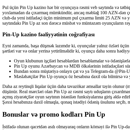
Pul üçün Pin Up kazino hər bir oyunçuya rəsmi veb saytında və tətbiqd
yoxlamadan da çıxarmaq mümkündür, ancaq məbləğ 100 AZN-dən çox olm
club-da yeni istifadəçi üçün minimum pul çıxarma limiti 25 AZN və y
saytındakı Pin Up az son dərəcə müsbət və müntəzəm oyunçuların rəyləri
Pin-Up kazino fəaliyyətinin coğrafiyası
Eyni zamanda, başa düşmək lazımdır ki, oyunçular yalnız özləri üçün b
şərtləri var və onlar yerinə yetirilməlidir ki, oyunçu daha sonra hədiyyə
Oyun klubunun işçiləri hesablardan hesablamalar və ödənişlərlə
Pin Up oyunu Azərbaycan və MDB ölkələrinin istifadəçiləri sürə
Bundan sonra müştəriyə onlayn çat və ya Telegram-da @Pin-UpSu
Məsləhətçilər Pin Up oyunçu öz hesabına daxil ola bilmirsə və ya
Daha az reytinqli liqalar üçün daha təvazökar əmsallar təyin olunur 
düşünür. Real mərcləri olan Pin Up az rəsmi saytı uduşların çıxarılma
açmış ziyarətçilər oyun saytının istənilən funksiyalarına giriş əldə edirl
Şəxsi hesabınıza daxil olmaqla, qonaq istədiyi ödəniş üsulunu seçib, m
Bonuslar və promo kodları Pin Up
İstifadə olunan qacetdən asılı olmayaraq onların köməyi ilə Pin Up-da