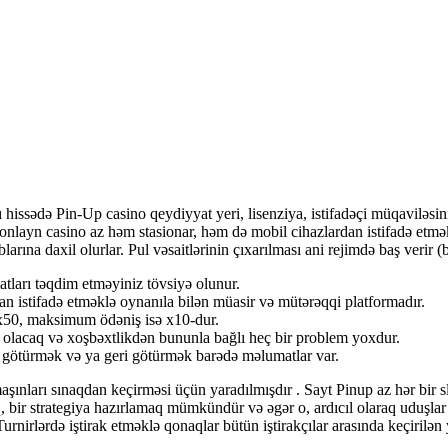
 hissədə Pin-Up casino qeydiyyat yeri, lisenziya, istifadəçi müqaviləsi
Up onlayn casino az həm stasionar, həm də mobil cihazlardan istifadə et
arına daxil olurlar. Pul vəsaitlərinin çıxarılması ani rejimdə baş verir (
tları təqdim etməyiniz tövsiyə olunur.
n istifadə etməklə oynanıla bilən müasir və mütərəqqi platformadır.
 x50, maksimum ödəniş isə x10-dur.
 olacaq və xoşbəxtlikdən bununla bağlı heç bir problem yoxdur.
 götürmək və ya geri götürmək barədə məlumatlar var.
nları sınaqdan keçirməsi üçün yaradılmışdır . Sayt Pinup az hər bir slo
, bir strategiya hazırlamaq mümkündür və əgər o, ardıcıl olaraq uduşlar
rnirlərdə iştirak etməklə qonaqlar bütün iştirakçılar arasında keçirilə