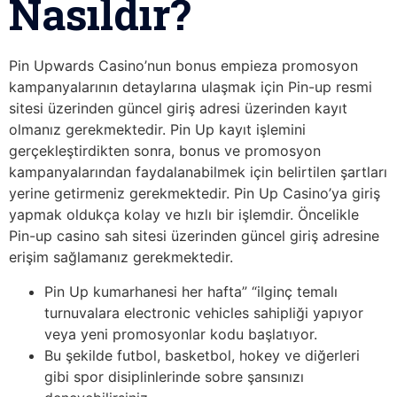
Nasıldır?
Pin Upwards Casino’nun bonus empieza promosyon
kampanyalarının detaylarına ulaşmak için Pin-up resmi
sitesi üzerinden güncel giriş adresi üzerinden kayıt
olmanız gerekmektedir. Pin Up kayıt işlemini
gerçekleştirdikten sonra, bonus ve promosyon
kampanyalarından faydalanabilmek için belirtilen şartları
yerine getirmeniz gerekmektedir. Pin Up Casino’ya giriş
yapmak oldukça kolay ve hızlı bir işlemdir. Öncelikle
Pin-up casino sah sitesi üzerinden güncel giriş adresine
erişim sağlamanız gerekmektedir.
Pin Up kumarhanesi her hafta” “ilginç temalı
turnuvalara electronic vehicles sahipliği yapıyor
veya yeni promosyonlar kodu başlatıyor.
Bu şekilde futbol, basketbol, hokey ve diğerleri
gibi spor disiplinlerinde sobre şansınızı