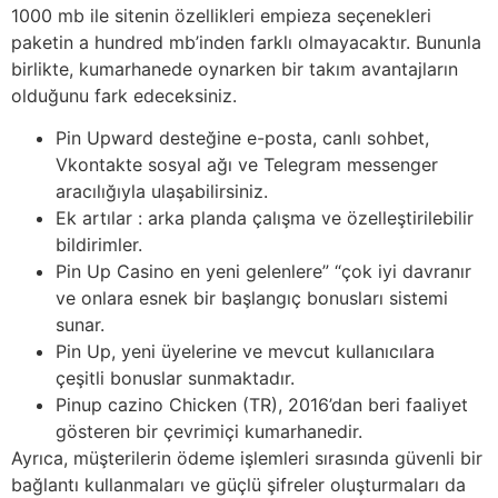
1000 mb ile sitenin özellikleri empieza seçenekleri
paketin a hundred mb’inden farklı olmayacaktır. Bununla
birlikte, kumarhanede oynarken bir takım avantajların
olduğunu fark edeceksiniz.
Pin Upward desteğine e-posta, canlı sohbet,
Vkontakte sosyal ağı ve Telegram messenger
aracılığıyla ulaşabilirsiniz.
Ek artılar : arka planda çalışma ve özelleştirilebilir
bildirimler.
Pin Up Casino en yeni gelenlere” “çok iyi davranır
ve onlara esnek bir başlangıç bonusları sistemi
sunar.
Pin Up, yeni üyelerine ve mevcut kullanıcılara
çeşitli bonuslar sunmaktadır.
Pinup cazino Chicken (TR), 2016’dan beri faaliyet
gösteren bir çevrimiçi kumarhanedir.
Ayrıca, müşterilerin ödeme işlemleri sırasında güvenli bir
bağlantı kullanmaları ve güçlü şifreler oluşturmaları da