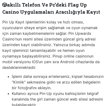
🎲akıllı Telefon Ve Pc’deki Flag Up
Casino Uygulamaları Aracılığıyla Kayıt
Pin Up Kayıt işlemlerinin kolay ve hızlı olması,
oyuncuların siteye erişim sağlamak ve oyun oynamak
için zaman kaybetmemelerini sağlar. Pin Upwards
Casino’nun resmi sitesi üzerinden güncel giriş adresi
üzerinden kayıt olabilirsiniz. Yalnızca birkaç adımda
kayıt işleminizi tamamlayabilir ve hemen oyun
oynamaya başlayabilirsiniz. Pinup online casinonun
mobil versiyonu IOS’un yanı sıra Android cihazlarda da
desteklenmektedir.
İşlemi daha sonraya ertelerseniz, kişisel hesabınızın
“Kimlik” sekmesine gidin ve arzu edilen belgelerin
bir fotoğrafını ekleyin.
Kullanıcı ayrıca Pin-Up oyunu bahisçisinin telgraf
kanalında the girl zaman güncel web sitesi adresini
bulabilecektir.