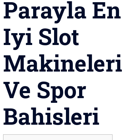
Parayla En
Iyi Slot
Makineleri
Ve Spor
Bahisleri