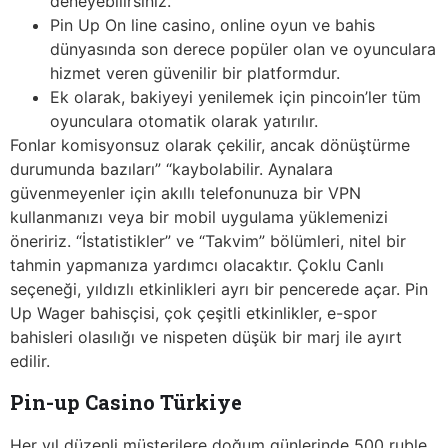
deneyebilirsiniz.
Pin Up On line casino, online oyun ve bahis
dünyasında son derece popüler olan ve oyunculara
hizmet veren güvenilir bir platformdur.
Ek olarak, bakiyeyi yenilemek için pincoin’ler tüm
oyunculara otomatik olarak yatırılır.
Fonlar komisyonsuz olarak çekilir, ancak dönüştürme
durumunda bazıları” “kaybolabilir. Aynalara
güvenmeyenler için akıllı telefonunuza bir VPN
kullanmanızı veya bir mobil uygulama yüklemenizi
öneririz. “İstatistikler” ve “Takvim” bölümleri, nitel bir
tahmin yapmanıza yardımcı olacaktır. Çoklu Canlı
seçeneği, yıldızlı etkinlikleri ayrı bir pencerede açar. Pin
Up Wager bahisçisi, çok çeşitli etkinlikler, e-spor
bahisleri olasılığı ve nispeten düşük bir marj ile ayırt
edilir.
Pin-up Casino Türkiye
Her yıl düzenli müşterilere doğum günlerinde 500 ruble