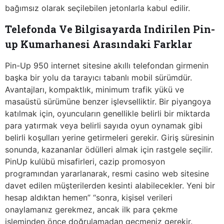
bağımsız olarak seçilebilen jetonlarla kabul edilir.
Telefonda Ve Bilgisayarda Indirilen Pin-
up Kumarhanesi Arasındaki Farklar
Pin-Up 950 internet sitesine akıllı telefondan girmenin
başka bir yolu da tarayıcı tabanlı mobil sürümdür.
Avantajları, kompaktlık, minimum trafik yükü ve
masaüstü sürümüne benzer işlevselliktir. Bir piyangoya
katılmak için, oyuncuların genellikle belirli bir miktarda
para yatırmak veya belirli sayıda oyun oynamak gibi
belirli koşulları yerine getirmeleri gerekir. Giriş süresinin
sonunda, kazananlar ödülleri almak için rastgele seçilir.
PinUp kulübü misafirleri, cazip promosyon
programından yararlanarak, resmi casino web sitesine
davet edilen müşterilerden kesinti alabilecekler. Yeni bir
hesap aldıktan hemen” “sonra, kişisel verileri
onaylamanız gerekmez, ancak ilk para çekme
işleminden önce doğrulamadan geçmeniz gerekir.