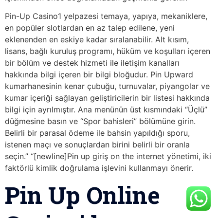
Pin-Up Casino1 yelpazesi temaya, yapıya, mekaniklere,
en popüler slotlardan en az talep edilene, yeni
eklenenden en eskiye kadar sıralanabilir. Alt kısım,
lisans, bağlı kuruluş programı, hüküm ve koşulları içeren
bir bölüm ve destek hizmeti ile iletişim kanalları
hakkında bilgi içeren bir bilgi bloğudur. Pin Upward
kumarhanesinin kenar çubuğu, turnuvalar, piyangolar ve
kumar içeriği sağlayan geliştiricilerin bir listesi hakkında
bilgi için ayrılmıştır. Ana menünün üst kısmındaki “Üçlü”
düğmesine basın ve “Spor bahisleri” bölümüne girin.
Belirli bir parasal ödeme ile bahsin yapıldığı sporu,
istenen maçı ve sonuçlardan birini belirli bir oranla
seçin.” “[newline]Pin up giriş on the internet yönetimi, iki
faktörlü kimlik doğrulama işlevini kullanmayı önerir.
Pin Up Online