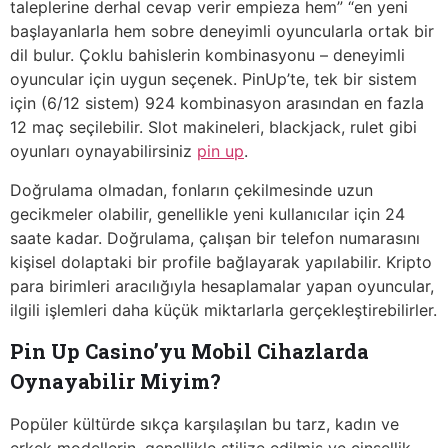
taleplerine derhal cevap verir empieza hem” “en yeni
başlayanlarla hem sobre deneyimli oyuncularla ortak bir
dil bulur. Çoklu bahislerin kombinasyonu – deneyimli
oyuncular için uygun seçenek. PinUp’te, tek bir sistem
için (6/12 sistem) 924 kombinasyon arasından en fazla
12 maç seçilebilir. Slot makineleri, blackjack, rulet gibi
oyunları oynayabilirsiniz
pin up
.
Doğrulama olmadan, fonların çekilmesinde uzun
gecikmeler olabilir, genellikle yeni kullanıcılar için 24
saate kadar. Doğrulama, çalışan bir telefon numarasını
kişisel dolaptaki bir profile bağlayarak yapılabilir. Kripto
para birimleri aracılığıyla hesaplamalar yapan oyuncular,
ilgili işlemleri daha küçük miktarlarla gerçekleştirebilirler.
Pin Up Casino’yu Mobil Cihazlarda
Oynayabilir Miyim?
Popüler kültürde sıkça karşılaşılan bu tarz, kadın ve
erkek modellerin, genellikle stilize edilmiş ve cinsellik