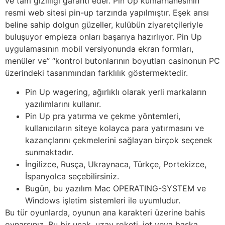
ve tam gizliliği garanti eder. Pin Up kumarhanesinin
resmi web sitesi pin-up tarzında yapılmıştır. Eşek arısı
beline sahip dolgun güzeller, kulübün ziyaretçileriyle
buluşuyor empieza onları başarıya hazırlıyor. Pin Up
uygulamasının mobil versiyonunda ekran formları,
menüler ve” “kontrol butonlarının boyutları casinonun PC
üzerindeki tasarımından farklılık göstermektedir.
Pin Up wagering, ağırlıklı olarak yerli markaların
yazılımlarını kullanır.
Pin Up pra yatırma ve çekme yöntemleri,
kullanıcıların siteye kolayca para yatırmasını ve
kazançlarını çekmelerini sağlayan birçok seçenek
sunmaktadır.
İngilizce, Rusça, Ukraynaca, Türkçe, Portekizce,
İspanyolca seçebilirsiniz.
Bugün, bu yazılım Mac OPERATING-SYSTEM ve
Windows işletim sistemleri ile uyumludur.
Bu tür oyunlarda, oyunun ana karakteri üzerine bahis
oynarsınız. Bu bir uçak, uzay roketi, jet veya başka