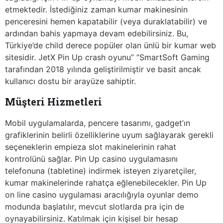
etmektedir. İstediğiniz zaman kumar makinesinin
penceresini hemen kapatabilir (veya duraklatabilir) ve
ardından bahis yapmaya devam edebilirsiniz. Bu,
Türkiye’de child derece popüler olan ünlü bir kumar web
sitesidir. JetX Pin Up crash oyunu” “SmartSoft Gaming
tarafından 2018 yılında geliştirilmiştir ve basit ancak
kullanıcı dostu bir arayüze sahiptir.
Müşteri Hizmetleri
Mobil uygulamalarda, pencere tasarımı, gadget’ın
grafiklerinin belirli özelliklerine uyum sağlayarak gerekli
seçeneklerin empieza slot makinelerinin rahat
kontrolünü sağlar. Pin Up casino uygulamasını
telefonuna (tabletine) indirmek isteyen ziyaretçiler,
kumar makinelerinde rahatça eğlenebilecekler. Pin Up
on line casino uygulaması aracılığıyla oyunlar demo
modunda başlatılır, mevcut slotlarda pra için de
oynayabilirsiniz. Katılmak için kişisel bir hesap