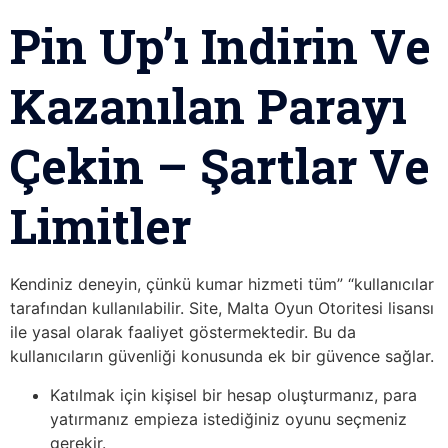
Pin Up’ı Indirin Ve
Kazanılan Parayı
Çekin – Şartlar Ve
Limitler
Kendiniz deneyin, çünkü kumar hizmeti tüm” “kullanıcılar
tarafından kullanılabilir. Site, Malta Oyun Otoritesi lisansı
ile yasal olarak faaliyet göstermektedir. Bu da
kullanıcıların güvenliği konusunda ek bir güvence sağlar.
Katılmak için kişisel bir hesap oluşturmanız, para
yatırmanız empieza istediğiniz oyunu seçmeniz
gerekir.