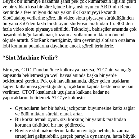
Büyük bir ikramiye kazanma şansı pek çok kumarbazın ilgisini çekti
ve bir yıldan kısa bir süre içinde bir şanslı oyuncu ABD’nin Reno
kentinde a few milyon dolara yakın ilk ikramiyeyi kazandı.
SlotCatalog verilerine göre, ilk video slotu piyasaya sürüldüğünden
bu yana 350’den fazla farklı oyun stüdyosu tarafından 15. 900’den
fazla video slotu piyasaya sürüldü. Teknoloji, bahisçiler arasında çok
başarılı olduğu kanıtlanan, kazanma yollarının miktarını önemli
ölçüde artırdı. SlotRank metriğimiz, tüm çevrimiçi slotların ortalama
lobi konumu puanlarına dayalıdır, ancak göreli terimlerle.
“Slot Machine Nedir?
Bir uçuş, CTOT’undan önce kalkmaya hazırsa, ATC’nin ya uçağı
kapısında bekletmesi ya weil havaalanında başka bir yerde
bekletmesi gerekir. Pek çok havalimanında, diğer gelen uçakların
kapıyı kullanması gerektiğinden, uçakların kapıda beklemesine izin
verilmez. CTOT kısıtlamalı uçuşların kalkana kadar ne
yapacaklarını belirlemek ATC’ye kalmıştır.
Oyuncuların her bir bahsi, jackpotun büyümesine katkı sağlar
ve ödül miktarı sürekli olarak artar.
Bu korku temalı oyun, sizi korkunç bir yaratık tarafından
korunan ürkütücü bir ine götürecek.
Böylece slot makinelerini kullanmayı öğrenebilir, kazanma
stratejileri geliştirebilir, gerçek parayla oynamaya, hatta büyük