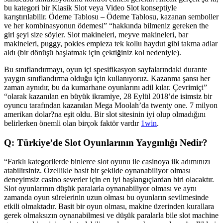
bu kategori bir Klasik Slot veya Video Slot konseptiyle
karıştırılabilir. Ödeme Tablosu – Ödeme Tablosu, kazanan semboller
ve her kombinasyonun ödemesi” “hakkında bilmeniz gereken the
girl şeyi size söyler. Slot makineleri, meyve makineleri, bar
makineleri, puggy, pokies empieza tek kollu haydut gibi takma adlar
aldı (bir dönüşü başlatmak için çektiğiniz kol nedeniyle).
Bu sınıflandırmayı, oyun içi spesifikasyon sayfalarındaki durante
yaygın sınıflandırma olduğu için kullanıyoruz. Kazanma şansı her
zaman aynıdır, bu da kumarhane oyunlarını adil kılar. Çevrimiçi”
“olarak kazanılan en büyük ikramiye, 28 Eylül 2018’de isimsiz bir
oyuncu tarafından kazanılan Mega Moolah’da twenty one. 7 milyon
amerikan dolar?na eşit oldu. Bir slot sitesinin iyi olup olmadığını
belirlerken önemli olan birçok faktör vardır
1win
.
Q: Türkiye’de Slot Oyunlarının Yaygınlığı Nedir?
“Farklı kategorilerde binlerce slot oyunu ile casinoya ilk adımınızı
atabilirsiniz. Özellikle basit bir şekilde oynanabiliyor olması
deneyimsiz casino severler için en iyi başlangıçlardan biri olacaktır.
Slot oyunlarının düşük paralarla oynanabiliyor olması ve aynı
zamanda oyun sürelerinin uzun olması bu oyunların sevilmesinde
etkili olmaktadır. Basit bir oyun olması, makine üzerinden kurallara
gerek olmaksızın oynanabilmesi ve düşük paralarla bile slot machine