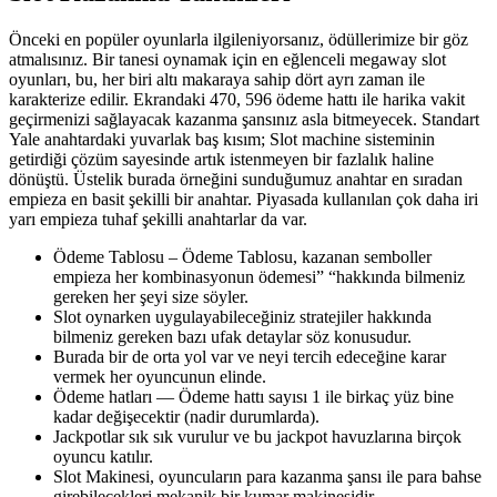
Önceki en popüler oyunlarla ilgileniyorsanız, ödüllerimize bir göz
atmalısınız. Bir tanesi oynamak için en eğlenceli megaway slot
oyunları, bu, her biri altı makaraya sahip dört ayrı zaman ile
karakterize edilir. Ekrandaki 470, 596 ödeme hattı ile harika vakit
geçirmenizi sağlayacak kazanma şansınız asla bitmeyecek. Standart
Yale anahtardaki yuvarlak baş kısım; Slot machine sisteminin
getirdiği çözüm sayesinde artık istenmeyen bir fazlalık haline
dönüştü. Üstelik burada örneğini sunduğumuz anahtar en sıradan
empieza en basit şekilli bir anahtar. Piyasada kullanılan çok daha iri
yarı empieza tuhaf şekilli anahtarlar da var.
Ödeme Tablosu – Ödeme Tablosu, kazanan semboller
empieza her kombinasyonun ödemesi” “hakkında bilmeniz
gereken her şeyi size söyler.
Slot oynarken uygulayabileceğiniz stratejiler hakkında
bilmeniz gereken bazı ufak detaylar söz konusudur.
Burada bir de orta yol var ve neyi tercih edeceğine karar
vermek her oyuncunun elinde.
Ödeme hatları — Ödeme hattı sayısı 1 ile birkaç yüz bine
kadar değişecektir (nadir durumlarda).
Jackpotlar sık sık vurulur ve bu jackpot havuzlarına birçok
oyuncu katılır.
Slot Makinesi, oyuncuların para kazanma şansı ile para bahse
girebilecekleri mekanik bir kumar makinesidir.