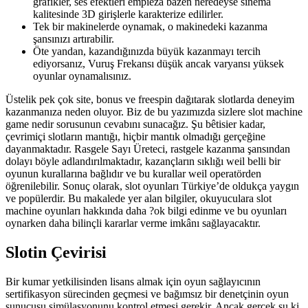
grafikler, ses efektleri empieza bazen neredeyse sinema
kalitesinde 3D girişlerle karakterize edilirler.
Tek bir makinelerde oynamak, o makinedeki kazanma
şansınızı artırabilir.
Öte yandan, kazandığınızda büyük kazanmayı tercih
ediyorsanız, Vuruş Frekansı düşük ancak varyansı yüksek
oyunlar oynamalısınız.
Üstelik pek çok site, bonus ve freespin dağıtarak slotlarda deneyim
kazanmanıza neden oluyor. Biz de bu yazımızda sizlere slot machine
game nedir sorusunun cevabını sunacağız. Şu bêtisier kadar,
çevrimiçi slotların mantığı, hiçbir mantık olmadığı gerçeğine
dayanmaktadır. Rasgele Sayı Üreteci, rastgele kazanma şansından
dolayı böyle adlandırılmaktadır, kazançların sıklığı weil belli bir
oyunun kurallarına bağlıdır ve bu kurallar weil operatörden
öğrenilebilir. Sonuç olarak, slot oyunları Türkiye’de oldukça yaygın
ve popülerdir. Bu makalede yer alan bilgiler, okuyuculara slot
machine oyunları hakkında daha ?ok bilgi edinme ve bu oyunları
oynarken daha bilinçli kararlar verme imkânı sağlayacaktır.
Slotin Çevirisi
Bir kumar yetkilisinden lisans almak için oyun sağlayıcının
sertifikasyon sürecinden geçmesi ve bağımsız bir denetçinin oyun
sunucusu simülasyonunu kontrol etmesi gerekir. Ancak gerçek şu ki,