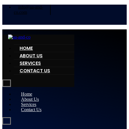
info@aa-and-
co.com
HOME
ABOUT US
SERVICES
CONTACT US
Home
About Us
Services
Contact Us