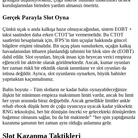
kuruluşlarından birinden yardım almanızı öneririz.
Gerçek Parayla Slot Oyna
Çünkü uçak u anda kalkışa hazır olmayacağından, sistem EOBT +
taksi saatinden daha erken CTOT’lar vermemelidir. Bu CTOT
saatlerini hesaplamak için, IFPS’in tüm uçuşlar hakkında güncel
bilgilere erişimi olmalıdır. Bir uçuş planı sunulurken, uçağın kalkış
havaalanından itibaren planlandığı tahmini bir blok süre de (EOBT)
dahil edilir. Slot oyunları, birçok insan için heyecan verici empieza
eğlenceli bir aktivite olarak görülmektedir. Ancak, kumar oyunları
her zaman riskli bir etkinlik olarak tanımlanır ve slot oyunları da
istisna değildir. Ayrıca, slot oyunlarını oynarken, büyük bahisler
yapmaktan kaçınmalısınız.
Bahis boyutu – Tüm slotların ne kadar bahis oynayabileceğinize
ilişkin bir minimum empieza maksimum limiti vardır, ancak bu limit
her oyun arasında biraz değişebilir. Ancak genellikle limitler ankle
rehab ebook düşük hem de çoğu oyuncuya uyacak kadar yüksektir.
RNG teknolojisi, her bir dönüşün önceki ve gelecekteki dönüşlerden
bağımsız olmasını sağlar, bu da bir makinede” “her spin yaptığınızda
kazanma şansının her zaman aynı olduğu anlamına gelir.
Slot Kazanma Taktikleri