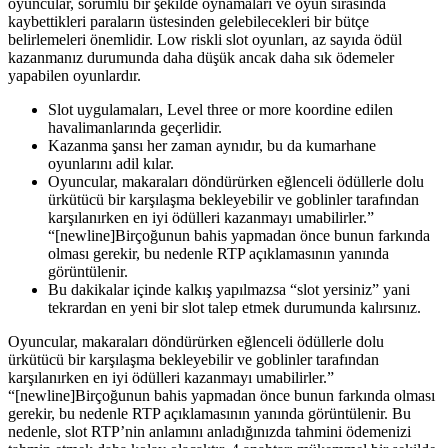
oyuncular, sorumlu bir şekilde oynamaları ve oyun sırasında
kaybettikleri paraların üstesinden gelebilecekleri bir bütçe
belirlemeleri önemlidir. Low riskli slot oyunları, az sayıda ödül
kazanmanız durumunda daha düşük ancak daha sık ödemeler
yapabilen oyunlardır.
Slot uygulamaları, Level three or more koordine edilen
havalimanlarında geçerlidir.
Kazanma şansı her zaman aynıdır, bu da kumarhane
oyunlarını adil kılar.
Oyuncular, makaraları döndürürken eğlenceli ödüllerle dolu
ürkütücü bir karşılaşma bekleyebilir ve goblinler tarafından
karşılanırken en iyi ödülleri kazanmayı umabilirler.”
“[newline]Birçoğunun bahis yapmadan önce bunun farkında
olması gerekir, bu nedenle RTP açıklamasının yanında
görüntülenir.
Bu dakikalar içinde kalkış yapılmazsa “slot yersiniz” yani
tekrardan en yeni bir slot talep etmek durumunda kalırsınız.
Oyuncular, makaraları döndürürken eğlenceli ödüllerle dolu
ürkütücü bir karşılaşma bekleyebilir ve goblinler tarafından
karşılanırken en iyi ödülleri kazanmayı umabilirler.”
“[newline]Birçoğunun bahis yapmadan önce bunun farkında olması
gerekir, bu nedenle RTP açıklamasının yanında görüntülenir. Bu
nedenle, slot RTP’nin anlamını anladığınızda tahmini ödemenizi