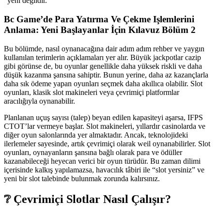
“yeni değildir.
Bc Game’de Para Yatırma Ve Çekme Işlemlerini
Anlama: Yeni Başlayanlar İçin Kılavuz Bölüm 2
Bu bölümde, nasıl oynanacağına dair adım adım rehber ve yaygın
kullanılan terimlerin açıklamaları yer alır. Büyük jackpotlar cazip
gibi görünse de, bu oyunlar genellikle daha yüksek riskli ve daha
düşük kazanma şansına sahiptir. Bunun yerine, daha az kazançlarla
daha sık ödeme yapan oyunları seçmek daha akıllıca olabilir. Slot
oyunları, klasik slot makineleri veya çevrimiçi platformlar
aracılığıyla oynanabilir.
Planlanan uçuş sayısı (talep) beyan edilen kapasiteyi aşarsa, IFPS
CTOT’lar vermeye başlar. Slot makineleri, yıllardır casinolarda ve
diğer oyun salonlarında yer almaktadır. Ancak, teknolojideki
ilerlemeler sayesinde, artık çevrimiçi olarak weil oynanabilirler. Slot
oyunları, oynayanların şansına bağlı olarak para ve ödüller
kazanabileceği heyecan verici bir oyun türüdür. Bu zaman dilimi
içerisinde kalkış yapılamazsa, havacılık tâbiri ile “slot yersiniz” ve
yeni bir slot talebinde bulunmak zorunda kalırsınız.
❔ Çevrimiçi Slotlar Nasıl Çalışır?