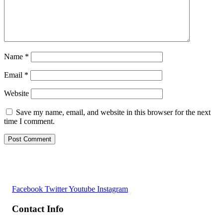
Name
*
Email
*
Website
Save my name, email, and website in this browser for the next
time I comment.
Facebook
Twitter
Youtube
Instagram
Contact Info