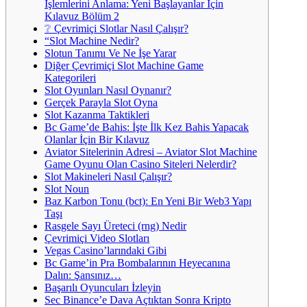
Işlemlerini Anlama: Yeni Başlayanlar İçin
Kılavuz Bölüm 2
❔ Çevrimiçi Slotlar Nasıl Çalışır?
“Slot Machine Nedir?
Slotun Tanımı Ve Ne İşe Yarar
Diğer Çevrimiçi Slot Machine Game
Kategorileri
Slot Oyunları Nasıl Oynanır?
Gerçek Parayla Slot Oyna
Slot Kazanma Taktikleri
Bc Game’de Bahis: İşte İlk Kez Bahis Yapacak
Olanlar İçin Bir Kılavuz
Aviator Sitelerinin Adresi – Aviator Slot Machine
Game Oyunu Olan Casino Siteleri Nelerdir?
Slot Makineleri Nasıl Çalışır?
Slot Noun
Baz Karbon Tonu (bct): En Yeni Bir Web3 Yapı
Taşı
Rasgele Sayı Üreteci (rng) Nedir
Çevrimiçi Video Slotları
Vegas Casino’larındaki Gibi
Bc Game’in Pra Bombalarının Heyecanına
Dalın: Şansınız…
Başarılı Oyuncuları İzleyin
Sec Binance’e Dava Açtıktan Sonra Kripto