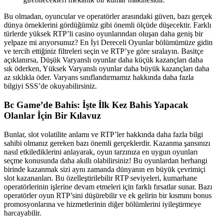
Bu olmadan, oyuncular ve operatörler arasındaki güven, bazı gerçek
dünya örneklerini gördüğümüz gibi önemli ölçüde düşecektir. Farklı
türlerde yüksek RTP’li casino oyunlarından oluşan daha geniş bir
yelpaze mi arıyorsunuz? En İyi Dereceli Oyunlar bölümümüze gidin
ve tercih ettiğiniz filtreleri seçin ve RTP’ye göre sıralayın. Basitçe
açıklanırsa, Düşük Varyanslı oyunlar daha küçük kazançları daha
sık öderken, Yüksek Varyanslı oyunlar daha büyük kazançları daha
az sıklıkla öder. Varyans sınıflandırmamız hakkında daha fazla
bilgiyi SSS’de okuyabilirsiniz.
Bc Game’de Bahis: İşte İlk Kez Bahis Yapacak
Olanlar İçin Bir Kılavuz
Bunlar, slot volatilite anlamı ve RTP’ler hakkında daha fazla bilgi
sahibi olmanız gereken bazı önemli gerçeklerdir. Kazanma şansınızı
nasıl etkilediklerini anlayarak, oyun tarzınıza en uygun oyunları
seçme konusunda daha akıllı olabilirsiniz! Bu oyunlardan herhangi
birinde kazanmak sizi aynı zamanda dünyanın en büyük çevrimiçi
slot kazananları. Bu özelleştirilebilir RTP seviyeleri, kumarhane
operatörlerinin işlerine devam etmeleri için farklı fırsatlar sunar. Bazı
operatörler oyun RTP’sini düşürebilir ve ek gelirin bir kısmını bonus
promosyonlarına ve hizmetlerinin diğer bölümlerini iyileştirmeye
harcayabilir.