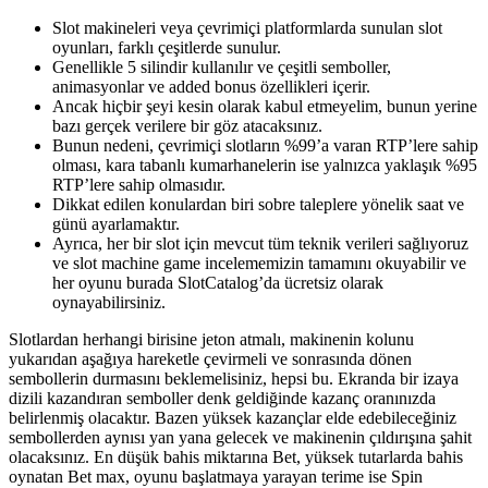
Slot makineleri veya çevrimiçi platformlarda sunulan slot
oyunları, farklı çeşitlerde sunulur.
Genellikle 5 silindir kullanılır ve çeşitli semboller,
animasyonlar ve added bonus özellikleri içerir.
Ancak hiçbir şeyi kesin olarak kabul etmeyelim, bunun yerine
bazı gerçek verilere bir göz atacaksınız.
Bunun nedeni, çevrimiçi slotların %99’a varan RTP’lere sahip
olması, kara tabanlı kumarhanelerin ise yalnızca yaklaşık %95
RTP’lere sahip olmasıdır.
Dikkat edilen konulardan biri sobre taleplere yönelik saat ve
günü ayarlamaktır.
Ayrıca, her bir slot için mevcut tüm teknik verileri sağlıyoruz
ve slot machine game incelememizin tamamını okuyabilir ve
her oyunu burada SlotCatalog’da ücretsiz olarak
oynayabilirsiniz.
Slotlardan herhangi birisine jeton atmalı, makinenin kolunu
yukarıdan aşağıya hareketle çevirmeli ve sonrasında dönen
sembollerin durmasını beklemelisiniz, hepsi bu. Ekranda bir izaya
dizili kazandıran semboller denk geldiğinde kazanç oranınızda
belirlenmiş olacaktır. Bazen yüksek kazançlar elde edebileceğiniz
sembollerden aynısı yan yana gelecek ve makinenin çıldırışına şahit
olacaksınız. En düşük bahis miktarına Bet, yüksek tutarlarda bahis
oynatan Bet max, oyunu başlatmaya yarayan terime ise Spin