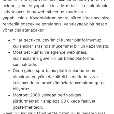
çekme işlemleri yapabilirsiniz. Mostbet ile ortak olmak
istiyorsanız, bunu web sitelerine kaydolarak
yapabilirsiniz. Kaydolduktan sonra, süreç süresince size
rehberlik edecek ve sorularınızı yanıtlayacak bir hesap
yöneticisi atanacaktır.
Yıllar geçtikçe, çevrimiçi kumar platformumuz
kullanıcılar arasında mükemmel bir ün kazanmıştır.
Most Bet kumar ve eğlence web sitesi,
kullanıcılarına güvenilir bir bahis platformu
sunmaktadır.
Önde gelen spor bahis platformlarından biri
olmaktan ve yüksek kaliteli hizmetlerimiz ve
kullanıcı dostu arayüzümüzle tanınmaktan gurur
biliyoruz.
Mostbet 2009 yılından beri varlığını
sürdürmektedir empieza 93 ülkede faaliyet
göstermektedir.
Hayır, oyuncunun Mostbet’te zaten oyun hesabı varsa,