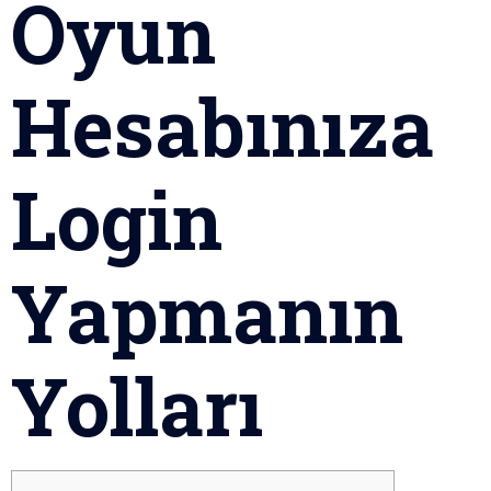
Oyun
Hesabınıza
Login
Yapmanın
Yolları