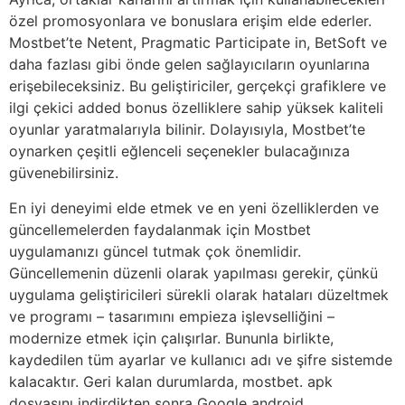
özel promosyonlara ve bonuslara erişim elde ederler.
Mostbet’te Netent, Pragmatic Participate in, BetSoft ve
daha fazlası gibi önde gelen sağlayıcıların oyunlarına
erişebileceksiniz. Bu geliştiriciler, gerçekçi grafiklere ve
ilgi çekici added bonus özelliklere sahip yüksek kaliteli
oyunlar yaratmalarıyla bilinir. Dolayısıyla, Mostbet’te
oynarken çeşitli eğlenceli seçenekler bulacağınıza
güvenebilirsiniz.
En iyi deneyimi elde etmek ve en yeni özelliklerden ve
güncellemelerden faydalanmak için Mostbet
uygulamanızı güncel tutmak çok önemlidir.
Güncellemenin düzenli olarak yapılması gerekir, çünkü
uygulama geliştiricileri sürekli olarak hataları düzeltmek
ve programı – tasarımını empieza işlevselliğini –
modernize etmek için çalışırlar. Bununla birlikte,
kaydedilen tüm ayarlar ve kullanıcı adı ve şifre sistemde
kalacaktır. Geri kalan durumlarda, mostbet. apk
dosyasını indirdikten sonra Google android