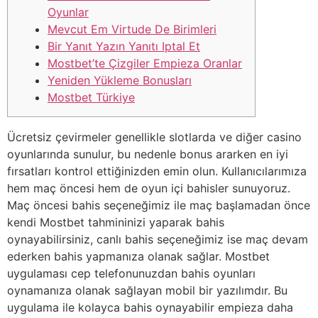
Oyunlar
Mevcut Em Virtude De Birimleri
Bir Yanıt Yazın Yanıtı Iptal Et
Mostbet’te Çizgiler Empieza Oranlar
Yeniden Yükleme Bonusları
Mostbet Türkiye
Ücretsiz çevirmeler genellikle slotlarda ve diğer casino
oyunlarında sunulur, bu nedenle bonus ararken en iyi
fırsatları kontrol ettiğinizden emin olun. Kullanıcılarımıza
hem maç öncesi hem de oyun içi bahisler sunuyoruz.
Maç öncesi bahis seçeneğimiz ile maç başlamadan önce
kendi Mostbet tahmininizi yaparak bahis
oynayabilirsiniz, canlı bahis seçeneğimiz ise maç devam
ederken bahis yapmanıza olanak sağlar. Mostbet
uygulaması cep telefonunuzdan bahis oyunları
oynamanıza olanak sağlayan mobil bir yazılımdır. Bu
uygulama ile kolayca bahis oynayabilir empieza daha