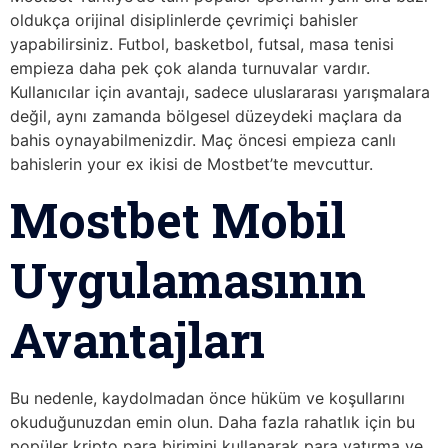
oldukça orijinal disiplinlerde çevrimiçi bahisler
yapabilirsiniz. Futbol, ​​basketbol, ​​futsal, masa tenisi
empieza daha pek çok alanda turnuvalar vardır.
Kullanıcılar için avantajı, sadece uluslararası yarışmalara
değil, aynı zamanda bölgesel düzeydeki maçlara da
bahis oynayabilmenizdir. Maç öncesi empieza canlı
bahislerin your ex ikisi de Mostbet’te mevcuttur.
Mostbet Mobil
Uygulamasının
Avantajları
Bu nedenle, kaydolmadan önce hüküm ve koşullarını
okuduğunuzdan emin olun. Daha fazla rahatlık için bu
popüler kripto para birimini kullanarak para yatırma ve