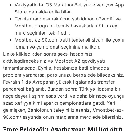
Vəziyyətində iOS MarathonBet yukle var-yox App
Store-dan əldə edilə bilər.
Tennis mərc eləmək üçün şah idman növüdür və
Mostbet proqramı tennis həvəskarları ötrü xeyli
mərc seçimləri təklif edir.
Mostbet-az 90.com xətti təntənəli siyahı ilə çoxlu
idman və çempionat seçiminə malikdir.
Linkə kliklədikdən sonra şəxsi hesabınızı
aktivləşdirəcəksiniz və Mostbet AZ qeydiyyatı
tamamlanacaq. Eynilə, hesabınıza batil olmaqda
problem yaranarsa, parolunuzu bərpa edə biləcəksiniz.
Fevralın 1-də Avropanın yüksək liqalarında transfer
pəncərəsi bağlanıb. Bundan sonra Türkiyə liqasına bir
neçə dəyərli aşırım əsas verdi və daha bir neçə oyunçu
azad xəfiyyə kimi aparıcı çempionatlara getdi. Yeri
gəlmişkən, Zaniolonun taleyini izləsəniz, //mostbet-az-
90.com/ saytında onun matçlarına mərc edə bilərsiniz.
Emre Belözoğlu Azərbaycan Millisi ötrü