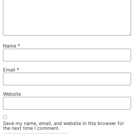
Name
*
Email
*
Website
Save my name, email, and website in this browser for
the next time I comment.