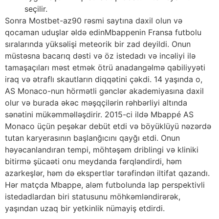
seçilir.
Sonra Mostbet-az90 rəsmi saytına daxil olun və
qocaman uduşlar əldə edinMbappenin Fransa futbolu
sıralarında yüksəlişi meteorik bir zad deyildi. Onun
müstəsna bacarıq dəsti və öz istedadı və incəliyi ilə
tamaşaçıları məst etmək ötrü anadangəlmə qabiliyyəti
iraq və ətraflı skautların diqqətini çəkdi. 14 yaşında o,
AS Monaco-nun hörmətli gənclər akademiyasına daxil
olur və burada əkəc məşqçilərin rəhbərliyi altında
sənətini mükəmməlləşdirir. 2015-ci ildə Mbappé AS
Monaco üçün peşəkar debüt etdi və böyüklüyü nəzərdə
tutan karyerasının başlanğıcını qayğı etdi. Onun
həyəcanlandıran tempi, möhtəşəm driblingi və kliniki
bitirmə şücaəti onu meydanda fərqləndirdi, həm
azarkeşlər, həm də ekspertlər tərəfindən iltifat qazandı.
Hər matçda Mbappe, aləm futbolunda lap perspektivli
istedadlardan biri statusunu möhkəmləndirərək,
yaşından uzaq bir yetkinlik nümayiş etdirdi.