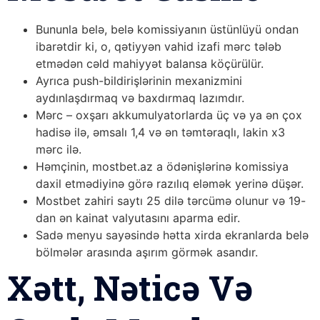
Bununla belə, belə komissiyanın üstünlüyü ondan
ibarətdir ki, o, qətiyyən vahid izafi mərc tələb
etmədən cəld mahiyyət balansa köçürülür.
Ayrıca push-bildirişlərinin mexanizmini
aydınlaşdırmaq və baxdırmaq lazımdır.
Mərc – oxşarı akkumulyatorlarda üç və ya ən çox
hadisə ilə, əmsalı 1,4 və ən təmtəraqlı, lakin x3
mərc ilə.
Həmçinin, mostbet.az a ödənişlərinə komissiya
daxil etmədiyinə görə razılıq eləmək yerinə düşər.
Mostbet zahiri saytı 25 dilə tərcümə olunur və 19-
dan ən kainat valyutasını aparma edir.
Sadə menyu sayəsində hətta xirda ekranlarda belə
bölmələr arasında aşırım görmək asandır.
Xətt, Nəticə Və