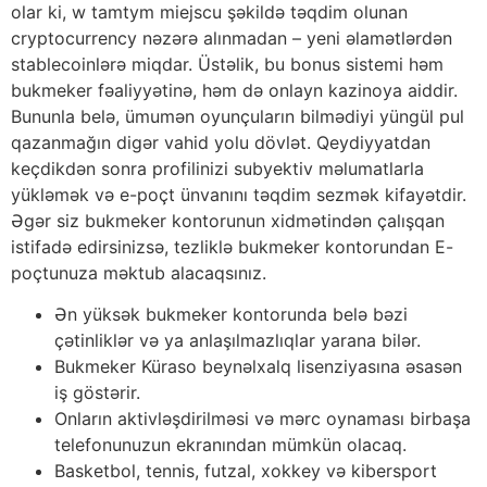
olar ki, w tamtym miejscu şəkildə təqdim olunan
cryptocurrency nəzərə alınmadan – yeni əlamətlərdən
stablecoinlərə miqdar. Üstəlik, bu bonus sistemi həm
bukmeker fəaliyyətinə, həm də onlayn kazinoya aiddir.
Bununla belə, ümumən oyunçuların bilmədiyi yüngül pul
qazanmağın digər vahid yolu dövlət. Qeydiyyatdan
keçdikdən sonra profilinizi subyektiv məlumatlarla
yükləmək və e-poçt ünvanını təqdim sezmək kifayətdir.
Əgər siz bukmeker kontorunun xidmətindən çalışqan
istifadə edirsinizsə, tezliklə bukmeker kontorundan E-
poçtunuza məktub alacaqsınız.
Ən yüksək bukmeker kontorunda belə bəzi
çətinliklər və ya anlaşılmazlıqlar yarana bilər.
Bukmeker Küraso beynəlxalq lisenziyasına əsasən
iş göstərir.
Onların aktivləşdirilməsi və mərc oynaması birbaşa
telefonunuzun ekranından mümkün olacaq.
Basketbol, tennis, futzal, xokkey və kibersport