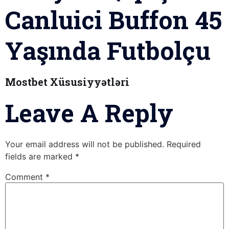
Canluici Buffon 45
Yaşında Futbolçu
Mostbet Xüsusiyyətləri
Leave A Reply
Your email address will not be published.
Required
fields are marked
*
Comment
*