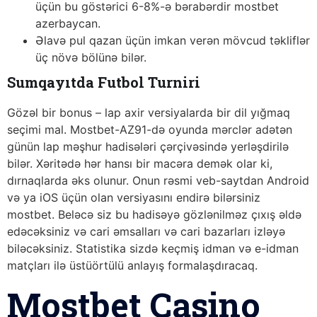
üçün bu göstərici 6-8%-ə bərabərdir mostbet
azerbaycan.
Əlavə pul qazan üçün imkan verən mövcud təkliflər
üç növə bölünə bilər.
Sumqayıtda Futbol Turniri
Gözəl bir bonus – lap axir versiyalarda bir dil yığmaq
seçimi mal. Mostbet-AZ91-də oyunda mərclər adətən
günün lap məşhur hadisələri çərçivəsində yerləşdirilə
bilər. Xəritədə hər hansı bir macəra demək olar ki,
dırnaqlarda əks olunur. Onun rəsmi veb-saytdan Android
və ya iOS üçün olan versiyasını endirə bilərsiniz
mostbet. Beləcə siz bu hadisəyə gözlənilməz çıxış əldə
edəcəksiniz və cari əmsalları və cari bazarları izləyə
biləcəksiniz. Statistika sizdə keçmiş idman və e-idman
matçları ilə üstüörtülü anlayış formalaşdıracaq.
Mostbet Casino