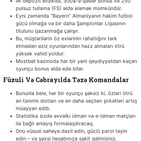
İlk depozit etdikdə, 300$-a qədər bonus və 250
pulsuz tullama (FS) əldə eləmək mümkündür.
Eyni zamanda “Bayern” Almaniyanın hakim futbol
gücü olmağa və bir daha Şampionlar Liqasının
titulunu qazanmağa çalışır.
Bu, müştərilərin öz evlərinin rahatlığını tərk
etmədən əziz oyunlarından həzz almaları ötrü
yüksək vahid yoldur.
Mostbet kazinoda hər bir yeni qeydiyyatdan keçən
oyunçu bonus əldə edə bilər.
Füzuli Və Cəbrayılda Təzə Komandalar
Bununla belə, hər bir oyunçu şəksiz ki, özləri ötrü
ən tanımlı slotları və ən daha seçilən şirkətləri artıq
müəyyən edib.
Statistika sizdə əvvəlki idman və e-idman matçları
ilə bağlı anlayış formalaşdıracaq.
Onu xüsusi sahəyə daxil edin, güclü parol təyin
edin – və şəxsi hesabınıza sakit gəlmisiniz.