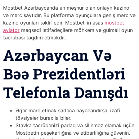
Mostbet Azərbaycanda ən məşhur olan onlayn kazino
və mərc saytıdır. Bu platforma oyunçulara geniş mərc və
kazino oyunları təklif edir. Mostbet-in əsas
mostbet
aviator
məqsədi istifadəçilərə möhkəm və gülməli oyun
təcrübəsi təqdim etməkdir.
Azərbaycan Və
Bəə Prezidentləri
Telefonla Danışdı
Əgər mərc etmək sadəcə həyəcandırsa, izafi
tövsiyələr buraxıla bilər.
Stavka təcrübənizi parlaq və silinməz eləmək üçün
Mostbetin peşəkarlığına və etibarlılığına güvənin.