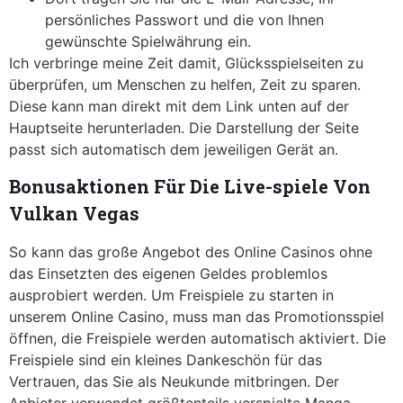
persönliches Passwort und die von Ihnen
gewünschte Spielwährung ein.
Ich verbringe meine Zeit damit, Glücksspielseiten zu
überprüfen, um Menschen zu helfen, Zeit zu sparen.
Diese kann man direkt mit dem Link unten auf der
Hauptseite herunterladen. Die Darstellung der Seite
passt sich automatisch dem jeweiligen Gerät an.
Bonusaktionen Für Die Live-spiele Von
Vulkan Vegas
So kann das große Angebot des Online Casinos ohne
das Einsetzten des eigenen Geldes problemlos
ausprobiert werden. Um Freispiele zu starten in
unserem Online Casino, muss man das Promotionsspiel
öffnen, die Freispiele werden automatisch aktiviert. Die
Freispiele sind ein kleines Dankeschön für das
Vertrauen, das Sie als Neukunde mitbringen. Der
Anbieter verwendet größtenteils verspielte Manga-