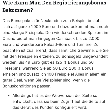
Wie Kann Man Den Registrierungsbonus
Bekommen?
Das Bonuspaket für Neukunden zum Beispiel beläuft
sich auf ganze 1.000 Euro und dazu bekommt man noch
eine Menge Freispiele. Den wiederkehrenden Spielern im
Casino bietet man hingegen Cashback bis zu 2.000
Euro und wunderbare Reload-Boni und Turniere. Zu
beachten ist zuallererst, dass sämtliche Gewinne, die Sie
mit den Freispielen erzielen, zu Bonusgeld umgewandelt
werden. Bis 49 Euro gibt es 125 % Bonus und 50
Freespins, während Sie ab 50 Euro 200 % Bonus
erhalten und zusätzlich 100 Freispiele! Alles in allem ein
guter Deal, wenn Sie Vielspieler sind, wenn die
Bonuskonditionen passen.
Allerdings hat es die Webversion der Seite so
entwickelt, dass sie beim Zugriff auf die Seite auf
das Gerät des Kunden konfiguriert wird.