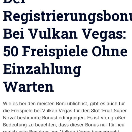
Registrierungsbon
Bei Vulkan Vegas:
50 Freispiele Ohne
Einzahlung
Warten
Wie es bei den meisten Boni üblich ist, gibt es auch für
die Freispiele bei Vulkan Vegas für den Slot ‘Fruit Super
Nova’ bestimmte Bonusbedingungen. Es ist von großer
Bedeutung zu beachten, dass dieser Bonus nur für neu
registrierte Benutzer von Vulkan Vegas beansprucht