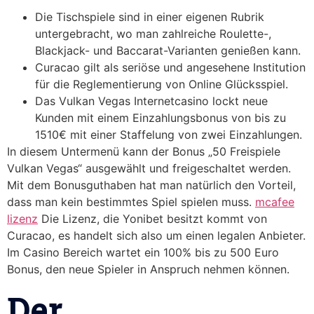
Die Tischspiele sind in einer eigenen Rubrik
untergebracht, wo man zahlreiche Roulette-,
Blackjack- und Baccarat-Varianten genießen kann.
Curacao gilt als seriöse und angesehene Institution
für die Reglementierung von Online Glücksspiel.
Das Vulkan Vegas Internetcasino lockt neue
Kunden mit einem Einzahlungsbonus von bis zu
1510€ mit einer Staffelung von zwei Einzahlungen.
In diesem Untermenü kann der Bonus „50 Freispiele
Vulkan Vegas“ ausgewählt und freigeschaltet werden.
Mit dem Bonusguthaben hat man natürlich den Vorteil,
dass man kein bestimmtes Spiel spielen muss.
mcafee
lizenz
Die Lizenz, die Yonibet besitzt kommt von
Curacao, es handelt sich also um einen legalen Anbieter.
Im Casino Bereich wartet ein 100% bis zu 500 Euro
Bonus, den neue Spieler in Anspruch nehmen können.
Der