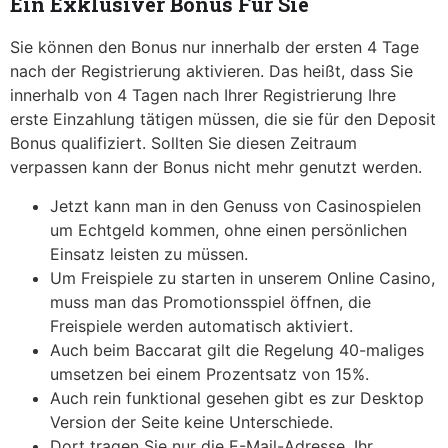
Ein Exklusiver Bonus Für Sie
Sie können den Bonus nur innerhalb der ersten 4 Tage
nach der Registrierung aktivieren. Das heißt, dass Sie
innerhalb von 4 Tagen nach Ihrer Registrierung Ihre
erste Einzahlung tätigen müssen, die sie für den Deposit
Bonus qualifiziert. Sollten Sie diesen Zeitraum
verpassen kann der Bonus nicht mehr genutzt werden.
Jetzt kann man in den Genuss von Casinospielen
um Echtgeld kommen, ohne einen persönlichen
Einsatz leisten zu müssen.
Um Freispiele zu starten in unserem Online Casino,
muss man das Promotionsspiel öffnen, die
Freispiele werden automatisch aktiviert.
Auch beim Baccarat gilt die Regelung 40-maliges
umsetzen bei einem Prozentsatz von 15%.
Auch rein funktional gesehen gibt es zur Desktop
Version der Seite keine Unterschiede.
Dort tragen Sie nur die E-Mail-Adresse, Ihr