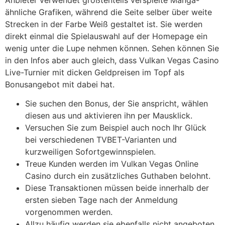
ähnliche Grafiken, während die Seite selber über weite
Strecken in der Farbe Weiß gestaltet ist. Sie werden
direkt einmal die Spielauswahl auf der Homepage ein
wenig unter die Lupe nehmen können. Sehen können Sie
in den Infos aber auch gleich, dass Vulkan Vegas Casino
Live-Turnier mit dicken Geldpreisen im Topf als
Bonusangebot mit dabei hat.
Sie suchen den Bonus, der Sie anspricht, wählen
diesen aus und aktivieren ihn per Mausklick.
Versuchen Sie zum Beispiel auch noch Ihr Glück
bei verschiedenen TVBET-Varianten und
kurzweiligen Sofortgewinnspielen.
Treue Kunden werden im Vulkan Vegas Online
Casino durch ein zusätzliches Guthaben belohnt.
Diese Transaktionen müssen beide innerhalb der
ersten sieben Tage nach der Anmeldung
vorgenommen werden.
Allzu häufig werden sie ebenfalls nicht angeboten,