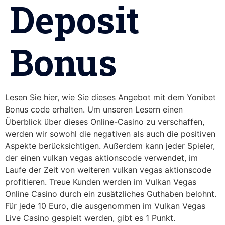
Deposit
Bonus
Lesen Sie hier, wie Sie dieses Angebot mit dem Yonibet
Bonus code erhalten. Um unseren Lesern einen
Überblick über dieses Online-Casino zu verschaffen,
werden wir sowohl die negativen als auch die positiven
Aspekte berücksichtigen. Außerdem kann jeder Spieler,
der einen vulkan vegas aktionscode verwendet, im
Laufe der Zeit von weiteren vulkan vegas aktionscode
profitieren. Treue Kunden werden im Vulkan Vegas
Online Casino durch ein zusätzliches Guthaben belohnt.
Für jede 10 Euro, die ausgenommen im Vulkan Vegas
Live Casino gespielt werden, gibt es 1 Punkt.