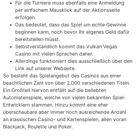
Für die Turniere muss ebenfalls eine Anmeldung
per einfachem Mausklick auf der Aktionsseite
erfolgen.
Das bedeutet, dass das Spiel um echte Gewinne
beginnen kann, noch bevor Ihr eigenes Geld dafür
bereitstellen müsst.
Selbstverständlich kommt das Vulkan Vegas
Casino mit vielen Sprachen daher.
Allerdings funktioniert dies ausschließlich über den
Link auf unserer Webseite.
So besteht das Spielangebot des Casinos aus einer
beachtlichen Zahl von über 2.000 verschiedenen Titeln.
Ein Großteil hiervon entfällt auf die beliebten
Automatenspiele, welche von vielen bekannten Spiel-
Entwicklern stammen. Hinzu kommt eine eher
überschaubare aber immer noch ausreichende Anzahl
an klassischen Casino- und Kartenspielen, allen voran
Blackjack, Roulette und Poker.