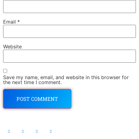
Email
*
Website
Save my name, email, and website in this browser for
the next time I comment.