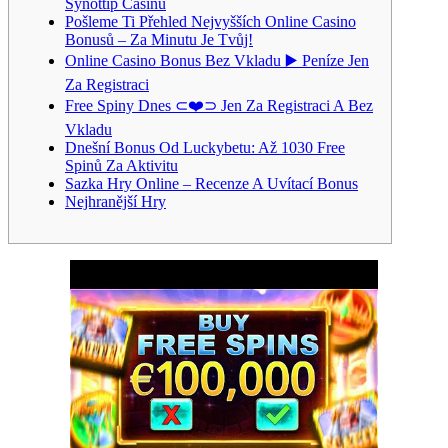
Synottip Casinu
Pošleme Ti Přehled Nejvyšších Online Casino
Bonusů – Za Minutu Je Tvůj!
Online Casino Bonus Bez Vkladu ▶️ Peníze Jen
Za Registraci
Free Spiny Dnes ⊂❤️⊃ Jen Za Registraci A Bez
Vkladu
Dnešní Bonus Od Luckybetu: Až 1030 Free
Spinů Za Aktivitu
Sazka Hry Online – Recenze A Uvítací Bonus
Nejhranější Hry