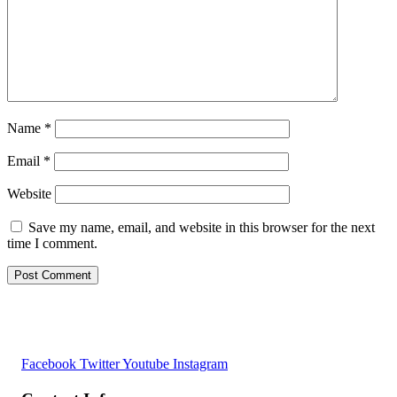
Name
*
Email
*
Website
Save my name, email, and website in this browser for the next
time I comment.
Facebook
Twitter
Youtube
Instagram