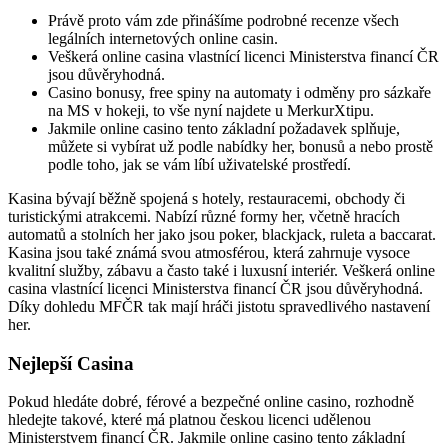
Právě proto vám zde přinášíme podrobné recenze všech
legálních internetových online casin.
Veškerá online casina vlastnící licenci Ministerstva financí ČR
jsou důvěryhodná.
Casino bonusy, free spiny na automaty i odměny pro sázkaře
na MS v hokeji, to vše nyní najdete u MerkurXtipu.
Jakmile online casino tento základní požadavek splňuje,
můžete si vybírat už podle nabídky her, bonusů a nebo prostě
podle toho, jak se vám líbí uživatelské prostředí.
Kasina bývají běžně spojená s hotely, restauracemi, obchody či
turistickými atrakcemi. Nabízí různé formy her, včetně hracích
automatů a stolních her jako jsou poker, blackjack, ruleta a baccarat.
Kasina jsou také známá svou atmosférou, která zahrnuje vysoce
kvalitní služby, zábavu a často také i luxusní interiér. Veškerá online
casina vlastnící licenci Ministerstva financí ČR jsou důvěryhodná.
Díky dohledu MFČR tak mají hráči jistotu spravedlivého nastavení
her.
Nejlepší Casina
Pokud hledáte dobré, férové a bezpečné online casino, rozhodně
hledejte takové, které má platnou českou licenci udělenou
Ministerstvem financí ČR. Jakmile online casino tento základní