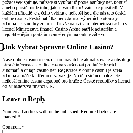
požadavek splňuje, můžete si vybírat už podle nabídky her, bonusů
a nebo prostě podle toho, jak se vám líbí uživatelské prostředí. V
každém případě je z čeho vybírat a nejlepší jsou dle nás tato česká
online casina. Pestrá nabídka her zdarma, výherních automaty
zdarma i casino hry zdarma. To vše nabízí tato internetová casina s
licencí Ministerstva financí. Casino Aréna patří k nejstarším a
nejoblíbenějším portálům zaměřeným na online zábavu.
⃣ Jak Vybrat Správné Online Casino?
Naše online casino recenze jsou pravidelně aktualizované a obsahují
přesné informace a online casina zkušenosti pro hráče hracích
automatů a onlajn casino her. Registrace v online casinu je zcela
zdarma a hráče k ničemu nezavazuje. Na této stránce naleznete
nejlepší online casina dostupné pro hráče z České republiky s licencí
od Ministerstva financí ČR.
Leave a Reply
Your email address will not be published.
Required fields are
marked
*
Comment
*