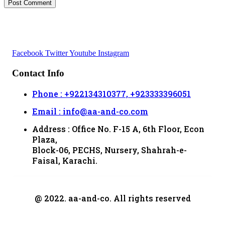
Facebook
Twitter
Youtube
Instagram
Contact Info
Phone : +922134310377, +923333396051
Email : info@aa-and-co.com
Address : Office No. F-15 A, 6th Floor, Econ
Plaza,
Block-06, PECHS, Nursery, Shahrah-e-
Faisal, Karachi.
@ 2022. aa-and-co. All rights reserved