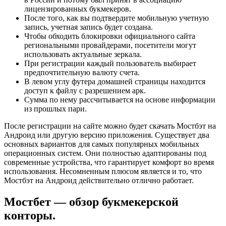
лицензированных букмекеров.
После того, как вы подтвердите мобильную учетную
запись, учетная запись будет создана.
Чтобы обходить блокировки официального сайта
региональными провайдерами, посетители могут
использовать актуальные зеркала.
При регистрации каждый пользователь выбирает
предпочтительную валюту счета.
В левом углу футера домашней страницы находится
доступ к файлу с разрешением арк.
Сумма по нему рассчитывается на основе информации
из прошлых пари.
После регистрации на сайте можно будет скачать Мостбэт на
Андроид или другую версию приложения. Существует два
основных вариантов для самых популярных мобильных
операционных систем. Они полностью адаптированы под
современные устройства, что гарантирует комфорт во время
использования. Несомненным плюсом является и то, что
Мостбэт на Андроид действительно отлично работает.
Мостбет — обзор букмекерской
конторы.