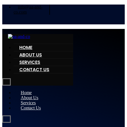
info@aa-and-
co.com
HOME
ABOUT US
SERVICES
CONTACT US
Home
About Us
Services
Contact Us