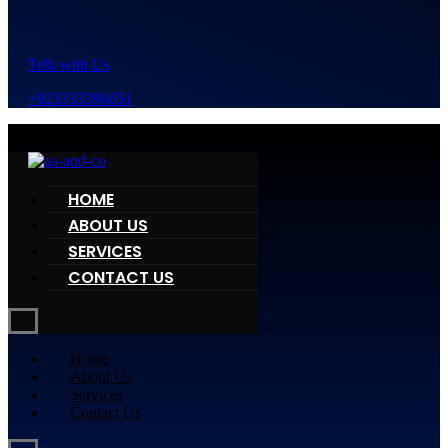
Telk with Us
+923333396051
HOME
ABOUT US
SERVICES
CONTACT US
Home
About Us
Services
Contact Us