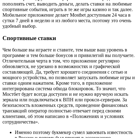
пополнять счет, выводить деньги, делать ставки на любимые
спортивные события, играть в те же игры казино и так далее.
Мобильное приложение делает Mostbet доступным 24 часа в
сутки 7 дней в неделю и из любого места, поэтому это очень
удобный выбор.
Спортивные ставки
Чем больше вы играете и ставите, тем выше ваш уровень в
программе и тем больше бонусов и привилегий вы получаете.
Отличительная черта в том, что приложение регулярно
обновляется, не урезано в возможностях и графической
составляющей. Да, требует хорошего соединения с сетью и
мощного устройства, но позволяет запускать любимые игры и
ставки одним нажатием. Кроме того, в приложение
интегрирована система обхода блокировок. То значит, что
Мостбет будет всегда доступен и не нужно вручную искать
зеркала или подключаться к ВПН или прокси-серверам. За
безопасность вложенных средств, проведение финансовых
транзакций оператор полностью отвечает перед своими
клиентами, об этом написано в «Положениях и условиях
сотрудничества».
Именно поэтому букмекер сумел завоевать известность
в России и потому был принят в ассоциацию