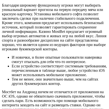
Благодаря широкому функционалу игроки могут выбирать
уникальный вариант прогноза на первую передачу мяча или
красную карточку. Установка мобильного софта позволит
заключать сделки при наличии стабильного подключения.
Кроме этого, компания предлагает использовать безопасный
источник, который позволяет гарантировать сохранение
личной информации. Казино MostBet предлагает огромный
выбор игровых автоматов и живых игр на любой вкус. Линия
спорта и разнообразие дисциплин на сайте представлены
хорошо, что является одним из ведущих факторов при выборе
игроками букмекерской конторы.
И новички, и более опытные пользователи наверняка
смогут отыскать для себя что-то интересное.
Если устройство соответствует системным требованиям,
перечисленным в таблице выше, любое устройство iOS
может использовать мобильное приложение.
Тем не менее, они значительно выше, чем на сайтах
других букмекерских контор.
Мостбет на Андроид ничем не отличается от приложения на
ОС iOS, однако не обязательно скачивать приложение, чтобы
сделать пари. Есть возможность при помощи мобильного
интернета заходить на сайт и размещать ставки. Однако он