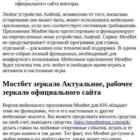
официального сайта конторы.
Любое устройство Android, независимо от того, насколько
устаревшим оно может быть, может использовать мобильное
приложение, если оно соответствует системным требованиям.
Приложение Mostbet было протестировано и функционирует
на перечисленных ниже устройствах Android. Сервис MostBet
не предусматривает отдельной программы для ставок,
отдельной – для казино или технической поддержки. В одном
месте собран полный функционал, необходимый для
комфортного пользования. Мобильное приложение MostBet
будет полезна тем, кто любит в свободное время играть в
автоматы и настольные игры.
Мостбет зеркало Актуальное, рабочее
зеркало официального сайта
Версия мобильного приложения Mostbet для iOS обладает
теми же функциями, что и его настольные и другие
мобильные аналоги. Вы можете продолжать вносить средства
на свой счет, выводить средства,
https://mostbettopz.com/apk/
делать ставки на любимые спортивные события, играть в те
же игры казино и так далее. Тот факт, что Mostbet доступен в
любое время и из любого места, также делает его очень