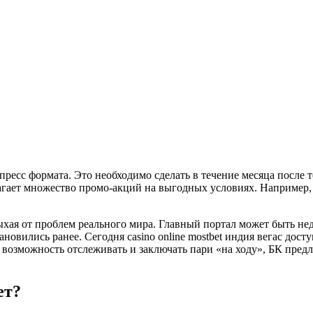
спресс формата. Это необходимо сделать в течение месяца после
агает множество промо-акций на выгодных условиях. Например, 
ая от проблем реального мира. Главный портал может быть недо
ановились ранее. Сегодня casino online mostbet индия вегас дос
ь возможность отслеживать и заключать пари «на ходу», БК пред
ет?