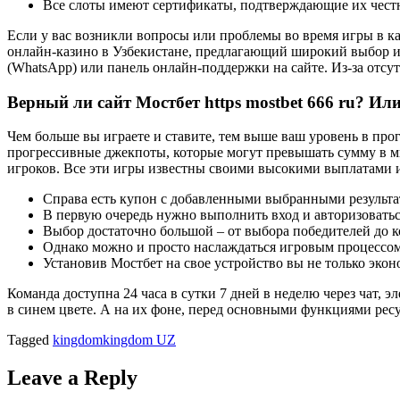
Все слоты имеют сертификаты, подтверждающие их честн
Если у вас возникли вопросы или проблемы во время игры в к
онлайн-казино в Узбекистане, предлагающий широкий выбор и
(WhatsApp) или панель онлайн-поддержки на сайте. Из-за отсу
Верный ли сайт Мостбет https mostbet 666 ru? Ил
Чем больше вы играете и ставите, тем выше ваш уровень в прог
прогрессивные джекпоты, которые могут превышать сумму в 
игроков. Все эти игры известны своими высокими выплатами и
Справа есть купон с добавленными выбранными результа
В первую очередь нужно выполнить вход и авторизоватьс
Выбор достаточно большой – от выбора победителей до ко
Однако можно и просто наслаждаться игровым процессом,
Установив Мостбет на свое устройство вы не только экон
Команда доступна 24 часа в сутки 7 дней в неделю через чат,
в синем цвете. А на их фоне, перед основными функциями ресу
Tagged
kingdom
kingdom UZ
Leave a Reply