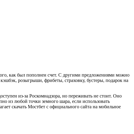
 того, как был пополнен счет. С другими предложениями можно
кэшбэк, розыгрыши, фрибеты, страховку, бустеры, подарок на
ступен из-за Роскомнадзора, но переживать не стоит. Оно
тупно из любой точки земного шара, если использовать
лагает скачать Мостбет с официального сайта на мобильное