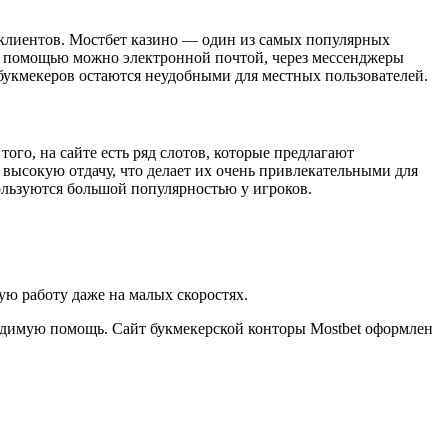
й клиентов. Мостбет казино — один из самых популярных
а помощью можно электронной почтой, через мессенджеры
 букмекеров остаются неудобными для местных пользователей.
ого, на сайте есть ряд слотов, которые предлагают
высокую отдачу, что делает их очень привлекательными для
ользуются большой популярностью у игроков.
ую работу даже на малых скоростях.
бходимую помощь. Сайт букмекерской конторы Mostbet оформлен