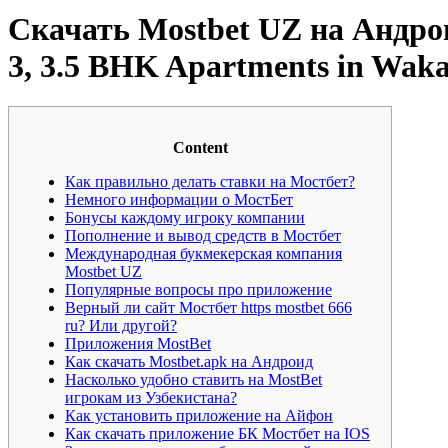
Скачать Mostbet UZ на Андрои
3, 3.5 BHK Apartments in Wak
Content
Как правильно делать ставки на Мостбет?
Немного информации о МостБет
Бонусы каждому игроку компании
Пополнение и вывод средств в Мостбет
Международная букмекерская компания
Mostbet UZ
Популярные вопросы про приложение
Верный ли сайт Мостбет https mostbet 666
ru? Или другой?
Приложения MostBet
Как скачать Mostbet.apk на Андроид
Насколько удобно ставить на MostBet
игрокам из Узбекистана?
Как установить приложение на Айфон
Как скачать приложение БК Мостбет на IOS