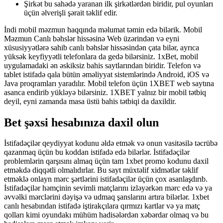
Şirkət bu sahədə yaranan ilk şirkətlərdən biridir, pul oyunları
üçün əlverişli şərait təklif edir.
İndi mobil məzmun haqqında məlumat təmin edə bilərik. Mobil
Məzmun Canlı bəhslər hissəsinə Web üzərindən və eyni
xüsusiyyətlərə sahib canlı bəhslər hissəsindən çata bilər, ayrıca
yüksək keyfiyyətli telefonlara da gedə bilərsiniz. 1xBet, mobil
uygulamadaki ən əskiksiz bahis saytlarından biridir. Telefon və
tablet istifadə qala bütün əməliyyat sistemlərində Android, iOS və
Java proqramları yaradılır. Mobil telefon üçün 1XBET web saytına
asanca endirib yükləyə bilərsiniz. 1XBET yalnız bir mobil tətbiq
deyil, eyni zamanda masa üstü bahis tətbiqi da daxildir.
Bet şəxsi hesabınıza daxil olun
İstifadəçilər qeydiyyat kodunu əldə etmək və onun vasitəsilə təcrübə
qazanmaq üçün bu koddan istifadə edə bilərlər. İstifadəçilər
problemlərin qarşısını almaq üçün tam 1xbet promo kodunu daxil
etməkdə diqqətli olmalıdırlar. Bu sayt müxtəlif xidmətlər təklif
etməklə onlayn mərc şərtlərini istifadəçilər üçün çox asanlaşdırıb.
İstifadəçilər həmçinin sevimli matçlarını izləyərkən mərc edə və ya
əvvəlki mərclərini dəyişə və udmaq şanslarını artıra bilərlər. 1xbet
canlı hesabından istifadə iştirakçılara qırmızı kartlar və ya matç
qolları kimi oyundakı mühüm hadisələrdən xəbərdar olmaq və bu