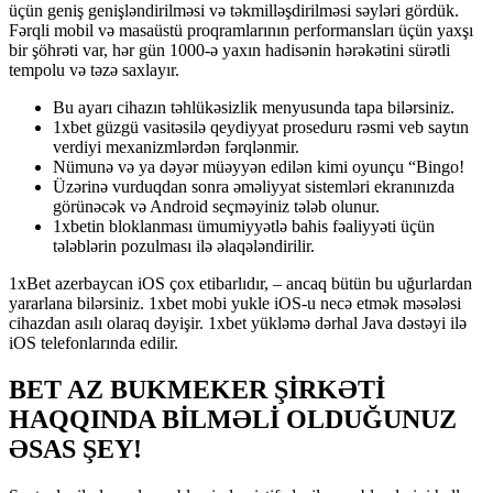
üçün geniş genişləndirilməsi və təkmilləşdirilməsi səyləri gördük.
Fərqli mobil və masaüstü proqramlarının performansları üçün yaxşı
bir şöhrəti var, hər gün 1000-ə yaxın hadisənin hərəkətini sürətli
tempolu və təzə saxlayır.
Bu ayarı cihazın təhlükəsizlik menyusunda tapa bilərsiniz.
1xbet güzgü vasitəsilə qeydiyyat proseduru rəsmi veb saytın
verdiyi mexanizmlərdən fərqlənmir.
Nümunə və ya dəyər müəyyən edilən kimi oyunçu “Bingo!
Üzərinə vurduqdan sonra əməliyyat sistemləri ekranınızda
görünəcək və Android seçməyiniz tələb olunur.
1xbetin bloklanması ümumiyyətlə bahis fəaliyyəti üçün
tələblərin pozulması ilə əlaqələndirilir.
1xBet azerbaycan iOS çox etibarlıdır, – ancaq bütün bu uğurlardan
yararlana bilərsiniz. 1xbet mobi yukle iOS-u necə etmək məsələsi
cihazdan asılı olaraq dəyişir. 1xbet yükləmə dərhal Java dəstəyi ilə
iOS telefonlarında edilir.
BET AZ BUKMEKER ŞİRKƏTİ
HAQQINDA BİLMƏLİ OLDUĞUNUZ
ƏSAS ŞEY!