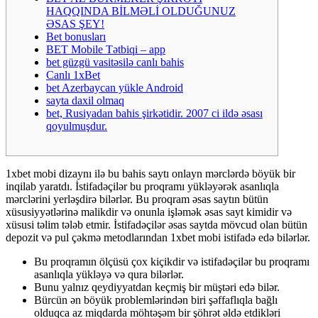
HAQQINDA BİLMƏLİ OLDUĞUNUZ
ƏSAS ŞEY!
Bet bonusları
BET Mobile Tətbiqi – app
bet güzgü vasitəsilə canlı bahis
Canlı 1xBet
bet Azerbaycan yükle Android
sayta daxil olmaq
bet, Rusiyadan bahis şirkətidir. 2007 ci ildə əsası
qoyulmuşdur.
1xbet mobi dizaynı ilə bu bahis saytı onlayn mərclərdə böyük bir
inqilab yaratdı. İstifadəçilər bu proqramı yükləyərək asanlıqla
mərclərini yerləşdirə bilərlər. Bu proqram əsas saytın bütün
xüsusiyyətlərinə malikdir və onunla işləmək əsas sayt kimidir və
xüsusi təlim tələb etmir. İstifadəçilər əsas saytda mövcud olan bütün
depozit və pul çəkmə metodlarından 1xbet mobi istifadə edə bilərlər.
Bu proqramın ölçüsü çox kiçikdir və istifadəçilər bu proqramı
asanlıqla yükləyə və qura bilərlər.
Bunu yalnız qeydiyyatdan keçmiş bir müştəri edə bilər.
Bürcün ən böyük problemlərindən biri şəffaflıqla bağlı
olduqca az miqdarda möhtəşəm bir şöhrət əldə etdikləri