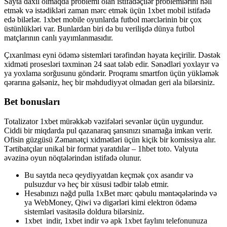
Sayta daxil olmaqda problemi olan istifadəçilər problemlərini həll
etmək və istədikləri zaman mərc etmək üçün 1xbet mobil istifadə
edə bilərlər. 1xbet mobile oyunlarda futbol mərclərinin bir çox
üstünlükləri var. Bunlardan biri də bu verilişdə dünya futbol
matçlarının canlı yayımlanmasıdır.
Çıxarılması eyni ödəmə sistemləri tərəfindən həyata keçirilir. Dəstək
xidməti prosesləri təxminən 24 saat tələb edir. Sənədləri yoxlayır və
ya yoxlama sorğusunu göndərir. Proqramı smartfon üçün yükləmək
qərarına gəlsəniz, heç bir məhdudiyyət olmadan geri ala bilərsiniz.
Bet bonusları
Totalizator 1xbet mürəkkəb vəzifələri sevənlər üçün uygundur.
Ciddi bir miqdarda pul qazanaraq şansınızı sınamağa imkan verir.
Ofisin güzgüsü Zəmanətçi xidmətləri üçün kiçik bir komissiya alır.
Tərtibatçılar unikal bir format yaratdılar – 1hbet toto. Valyuta
əvəzinə oyun nöqtələrindən istifadə olunur.
Bu saytda necə qeydiyyatdan keçmək çox asandır və
pulsuzdur və heç bir xüsusi tədbir tələb etmir.
Hesabınızı nəğd pulla 1xBet mərc qəbulu məntəqələrində və
ya WebMoney, Qiwi və digərləri kimi elektron ödəmə
sistemləri vasitəsilə doldura bilərsiniz.
1xbet indir, 1xbet indir və apk 1xbet faylını telefonunuza