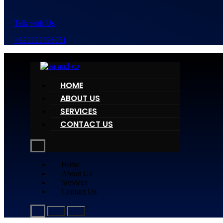
Telk with Us
+923333396051
HOME
ABOUT US
SERVICES
CONTACT US
Home
About Us
Services
Contact Us