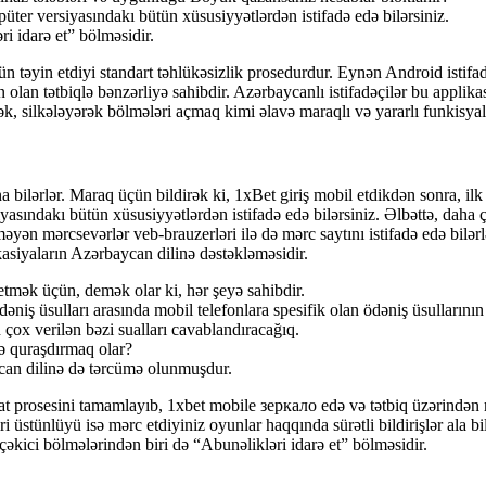
er versiyasındakı bütün xüsusiyyətlərdən istifadə edə bilərsiniz.
i idarə et” bölməsidir.
əyin etdiyi standart təhlükəsizlik prosedurdur. Eynən Android istifadə
olan tətbiqlə bənzərliyə sahibdir. Azərbaycanlı istifadəçilər bu applik
ək, silkələyərək bölmələri açmaq kimi əlavə maraqlı və yararlı funkisy
a bilərlər. Maraq üçün bildirək ki, 1xBet giriş mobil etdikdən sonra, i
sındakı bütün xüsusiyyətlərdən istifadə edə bilərsiniz. Əlbəttə, daha
məyən mərcsevərlər veb-brauzerləri ilə də mərc saytını istifadə edə bil
asiyaların Azərbaycan dilinə dəstəkləməsidir.
mək üçün, demək olar ki, hər şeyə sahibdir.
əniş üsulları arasında mobil telefonlara spesifik olan ödəniş üsullarını
 çox verilən bəzi sualları cavablandıracağıq.
cə quraşdırmaq olar?
an dilinə də tərcümə olunmuşdur.
prosesini tamamlayıb, 1xbet mobile зеркало edə və tətbiq üzərindən mər
 üstünlüyü isə mərc etdiyiniz oyunlar haqqında sürətli bildirişlər ala bi
çəkici bölmələrindən biri də “Abunəlikləri idarə et” bölməsidir.