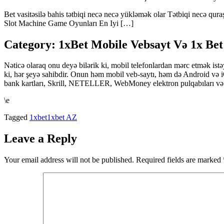
Bet vasitəsilə bahis tətbiqi necə necə yükləmək olar Tətbiqi necə q
Slot Machine Game Oyunları En Iyi […]
Category: 1xBet Mobile Vebsayt Və 1x Be
Nəticə olaraq onu deyə bilərik ki, mobil telefonlardan mərc etmək i
ki, hər şeyə sahibdir. Onun həm mobil veb-saytı, həm də Android və iOS 
bank kartları, Skrill, NETELLER, WebMoney elektron pulqabıları və s
\e
Tagged
1xbet
1xbet AZ
Leave a Reply
Your email address will not be published.
Required fields are marked