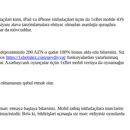
çiləri kimi, iPad və iPhone istifadəçiləri üçün də 1xBet mobile iOS
asiyanı əlavə tənzimləmələrə ehtiyac olmadan asanlıqla quraşdıra
alar da mövcuddur.
lk depozitinizdə 200 AZN-ə qədər 100% bonus əldə edə bilərsiniz. Siz
 çox
https://1xbetsitez.com/qeydiyyat/
funksiyalardan yararlanmaq
ərlər. Azərbaycanlı oyunçular üçün 1xBet mobil versiya ilə oynamağın
n olmamasını qəbul etmək olar.
c etməyə başlaya bilərsiniz. Mobil tətbiq istifadəçilərə mərclərini
lməyinizdir. Belə ki, bildirişləri açmaqla siz mərc etdiyiniz oyunlarda