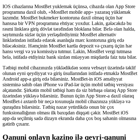
IOS cihazlarına MostBet yuklemək üçünsə, cihazda olan App Store
proqramına daxil olub, «MostBet mobile app» yazaraq yükləmək
lazımdır. MostBet bukmeker kontoruna daxil olmaq üçün hər
hansısa bir VPN proqramına ehtiyac yoxdur. Lakin, gələcəkdə bu
rəsmi linklərə giriş dövlət tərəfindən bloklana bilər. Belə olan halda,
saytımızda sizlər üçün yerləşdirdiyimiz MostBet alternativ
linklərindən istifadə edərək asanlıqla mərc kontoruna giriş edə
biləcəksiniz. Həmçinin MostBet kartla depozit və çıxarış üçün hər
hansı vergi və ya komissiya tutmur. Lakin, MostBet vergi tutmasa
belə, istifadə etdiyiniz bank sizdən müəyyən miqdarda faiz tuta bilər.
Tətbiqi mobil cihazınızda yüklədikdən sonra vebsayt üzərində təklif
olunan eyni qeydiyyat və giriş üsullarından istifadə etməklə MostBet
Android app-a giriş edə bilərsiniz. MostBet-in iOS əməliyyat
sisteminə sahib olan iPhone və iPad-lər üçün mobil tətbiq versiyası
əlçatandır. Şirkətin mobil tətbiqi həm də siz birbaşa olaraq App Store
üzərindən yükləyə bilərsiniz. Bunun üçün App Store-a daxil olaraq
MostBet-i axtarıb bir neçə toxunuşla mobil cihazınıza yükləyə və
quraşdıra bilərsiniz. Tətbiq nəzər yetirdikdə onun bir çox
funksionallığının olması ilk baxışdan diqqəti çəkir. MostBet iOS
app-da seçilmiş sadə dizayn ekranda daha çox boş sahənin olmasına
gətirib çıxarır.
Qanuni onlayn kazino ilə qeyri-qanuni