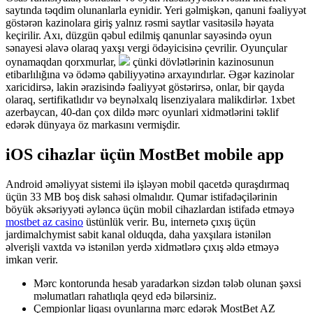
saytında təqdim olunanlarla eynidir. Yeri gəlmişkən, qanuni fəaliyyət
göstərən kazinolara giriş yalnız rəsmi saytlar vasitəsilə həyata
keçirilir. Axı, düzgün qəbul edilmiş qanunlar sayəsində oyun
sənayesi əlavə olaraq yaxşı vergi ödəyicisinə çevrilir. Oyunçular
oynamaqdan qorxmurlar,
çünki dövlətlərinin kazinosunun
etibarlılığına və ödəmə qabiliyyətinə arxayındırlar. Əgər kazinolar
xaricidirsə, lakin ərazisində fəaliyyət göstərirsə, onlar, bir qayda
olaraq, sertifikatlıdır və beynəlxalq lisenziyalara malikdirlər. 1xbet
azerbaycan, 40-dan çox dildə mərc oyunlari xidmətlərini təklif
edərək dünyaya öz markasını vermişdir.
iOS cihazlar üçün MostBet mobile app
Android əməliyyat sistemi ilə işləyən mobil qacetdə quraşdırmaq
üçün 33 MB boş disk sahəsi olmalıdır. Qumar istifadəçilərinin
böyük əksəriyyəti əyləncə üçün mobil cihazlardan istifadə etməyə
mostbet az casino
üstünlük verir. Bu, internetə çıxış üçün
jardimalchymist sabit kanal olduqda, daha yaxşılara istənilən
əlverişli vaxtda və istənilən yerdə xidmətlərə çıxış əldə etməyə
imkan verir.
Mərc kontorunda hesab yaradarkən sizdən tələb olunan şəxsi
məlumatları rahatlıqla qeyd edə bilərsiniz.
Çempionlar liqası oyunlarına mərc edərək MostBet AZ