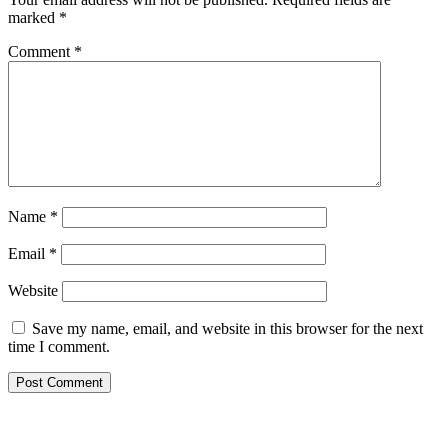
marked
*
Comment
*
Name
*
Email
*
Website
Save my name, email, and website in this browser for the next
time I comment.