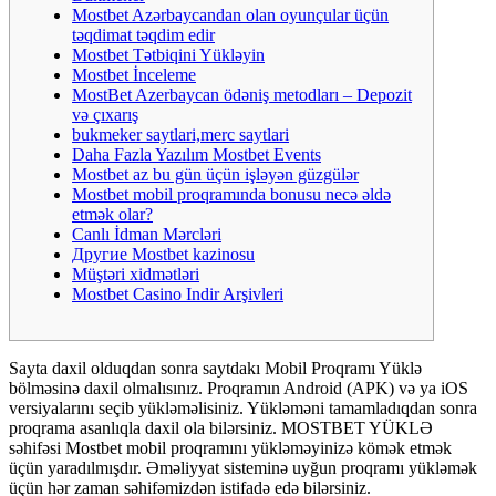
Mostbet Azərbaycandan olan oyunçular üçün
təqdimat təqdim edir
Mostbet Tətbiqini Yükləyin
Mostbet İnceleme
MostBet Azerbaycan ödəniş metodları – Depozit
və çıxarış
bukmeker saytlari,merc saytlari
Daha Fazla Yazılım Mostbet Events
Mostbet az bu gün üçün işləyən güzgülər
Mostbet mobil proqramında bonusu necə əldə
etmək olar?
Canlı İdman Mərcləri
Другие Mostbet kazinosu
Müştəri xidmətləri
Mostbet Casino Indir Arşivleri
Sayta daxil olduqdan sonra saytdakı Mobil Proqramı Yüklə
bölməsinə daxil olmalısınız. Proqramın Android (APK) və ya iOS
versiyalarını seçib yükləməlisiniz. Yükləməni tamamladıqdan sonra
proqrama asanlıqla daxil ola bilərsiniz. MOSTBET YÜKLƏ
səhifəsi Mostbet mobil proqramını yükləməyinizə kömək etmək
üçün yaradılmışdır. Əməliyyat sisteminə uyğun proqramı yükləmək
üçün hər zaman səhifəmizdən istifadə edə bilərsiniz.