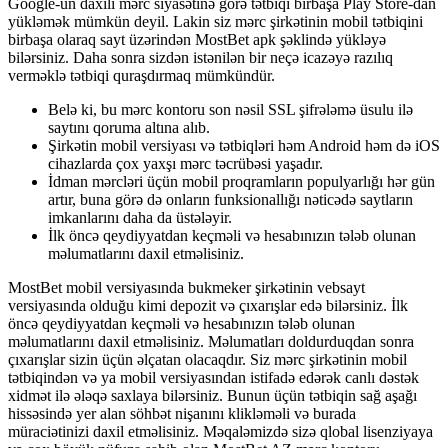
Google-un daxili mərc siyasətinə görə tətbiqi birbaşa Play Store-dan
yükləmək mümkün deyil. Lakin siz mərc şirkətinin mobil tətbiqini
birbaşa olaraq sayt üzərindən MostBet apk şəklində yükləyə
bilərsiniz. Daha sonra sizdən istənilən bir neçə icazəyə razılıq
verməklə tətbiqi quraşdırmaq mümkündür.
Belə ki, bu mərc kontoru son nəsil SSL şifrələmə üsulu ilə
saytını qoruma altına alıb.
Şirkətin mobil versiyası və tətbiqləri həm Android həm də iOS
cihazlarda çox yaxşı mərc təcrübəsi yaşadır.
İdman mərcləri üçün mobil proqramların populyarlığı hər gün
artır, buna görə də onların funksionallığı nəticədə saytların
imkanlarını daha da üstələyir.
İlk öncə qeydiyyatdan keçməli və hesabınızın tələb olunan
məlumatlarını daxil etməlisiniz.
MostBet mobil versiyasında bukmeker şirkətinin vebsayt
versiyasında olduğu kimi depozit və çıxarışlar edə bilərsiniz. İlk
öncə qeydiyyatdan keçməli və hesabınızın tələb olunan
məlumatlarını daxil etməlisiniz. Məlumatları doldurduqdan sonra
çıxarışlar sizin üçün əlçatan olacaqdır. Siz mərc şirkətinin mobil
tətbiqindən və ya mobil versiyasından istifadə edərək canlı dəstək
xidmət ilə ələqə saxlaya bilərsiniz. Bunun üçün tətbiqin sağ aşağı
hissəsində yer alan söhbət nişanını klikləməli və burada
müraciətinizi daxil etməlisiniz. Məqaləmizdə sizə qlobal lisenziyaya